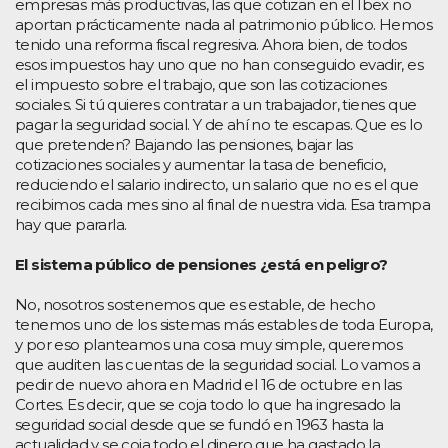
empresas más productivas, las que cotizan en el Ibex no
aportan prácticamente nada al patrimonio público. Hemos
tenido una reforma fiscal regresiva. Ahora bien, de todos
esos impuestos hay uno que no han conseguido evadir, es
el impuesto sobre el trabajo, que son las cotizaciones
sociales. Si tú quieres contratar a un trabajador, tienes que
pagar la seguridad social. Y de ahí no te escapas. Que es lo
que pretenden? Bajando las pensiones, bajar las
cotizaciones sociales y aumentar la tasa de beneficio,
reduciendo el salario indirecto, un salario que no es el que
recibimos cada mes sino al final de nuestra vida. Esa trampa
hay que pararla.
El sistema público de pensiones ¿está en peligro?
No, nosotros sostenemos que es estable, de hecho
tenemos uno de los sistemas más estables de toda Europa,
y por eso planteamos una cosa muy simple, queremos
que auditen las cuentas de la seguridad social. Lo vamos a
pedir de nuevo ahora en Madrid el 16 de octubre en las
Cortes. Es decir, que se coja todo lo que ha ingresado la
seguridad social desde que se fundó en 1963 hasta la
actualidad y se coja todo el dinero que ha gastado la