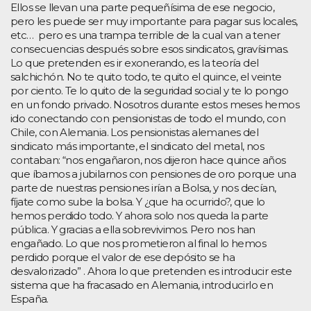
Ellos se llevan una parte pequeñísima de ese negocio,
pero les puede ser muy importante para pagar sus locales,
etc… pero es una trampa terrible de la cual van a tener
consecuencias después sobre esos sindicatos, gravísimas.
Lo que pretenden es ir exonerando, es la teoría del
salchichón. No te quito todo, te quito el quince, el veinte
por ciento. Te lo quito de la seguridad social y te lo pongo
en un fondo privado. Nosotros durante estos meses hemos
ido conectando con pensionistas de todo el mundo, con
Chile, con Alemania. Los pensionistas alemanes del
sindicato más importante, el sindicato del metal, nos
contaban: “nos engañaron, nos dijeron hace quince años
que íbamos a jubilarnos con pensiones de oro porque una
parte de nuestras pensiones irían a Bolsa, y nos decían,
fíjate como sube la bolsa. Y ¿que ha ocurrido?, que lo
hemos perdido todo. Y ahora solo nos queda la parte
pública. Y gracias a ella sobrevivimos. Pero nos han
engañado. Lo que nos prometieron al final lo hemos
perdido porque el valor de ese depósito se ha
desvalorizado” . Ahora lo que pretenden es introducir este
sistema que ha fracasado en Alemania, introducirlo en
España.