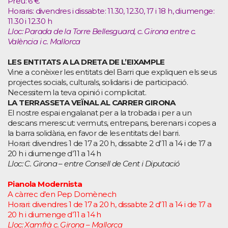
Preu: 6 €
Horaris: divendres i dissabte: 11.30, 12.30, 17 i 18 h, diumenge:
11.30 i 12.30 h
Lloc: Parada de la Torre Bellesguard, c. Girona entre c.
València i c. Mallorca
LES ENTITATS A LA DRETA DE L’EIXAMPLE
Vine a conèixer les entitats del Barri que expliquen els seus
projectes socials, culturals, solidaris i de participació.
Necessitem la teva opinió i complicitat.
LA TERRASSETA VEÏNAL AL CARRER GIRONA
El nostre espai engalanat per a la trobada i per a un
descans merescut: vermuts, entrepans, berenars i copes a
la barra solidària, en favor de les entitats del barri.
Horari: divendres 1 de 17 a 20 h, dissabte 2 d’11 a 14 i de 17 a
20 h i diumenge d’11 a 14 h
Lloc: C. Girona – entre Consell de Cent i Diputació
Pianola Modernista
A càrrec d’en Pep Domènech
Horari: divendres 1 de 17 a 20 h, dissabte 2 d’11 a 14 i de 17 a
20 h i diumenge d’11 a 14 h
Lloc: Xamfrà c. Girona – Mallorca