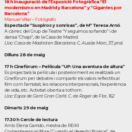
18 h
Inauguració de l’Exposició Fotogràfica “El
modernismo en Madrid y Barcelona” y “Gigantes por
Barcelona”
Manuel Villar – Fotógrafo
Espectacle “Suspiros y sonrisas”, de Mª Teresa Arnó
.
A càrrec del Grup de Teatre “Y seguimos soñando” i de
dansa “Chapi”, de la Casa de Madrid.
Lloc: Casa de Madrid en Barcelona. C. Ausiàs Marc, 37, pral.
Dilluns 28 de maig
17 h Cinefòrum – Pel·lícula “UP: Una aventura de altura”
Es projectarà la pel·lícula i posteriorment es realitzarà un
Cinefòrum per debatre i compartir els valors reflectits al
film com l’amistat, les relacions interpersonals, l’experiència
de vida, etc. Activitat oberta a tothom.
Lloc: Espai de Gent Gran Carlit. C. de Roger de Flor, 162
Dimarts 29 de maig
17.30 h Cercle de lectura
Amb Elena Garrido, mestra de REIKI
Comentarem el llibre “Cuando el desierto florece”, de