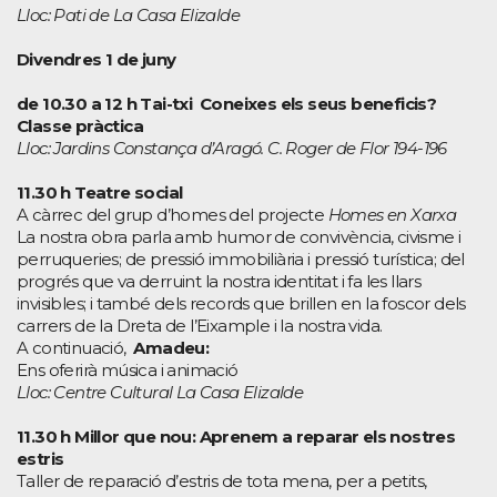
Lloc: Pati de La Casa Elizalde
Divendres 1 de juny
de 10.30 a 12 h
Tai-txi Coneixes els seus beneficis?
Classe pràctica
Lloc: Jardins Constança d’Aragó. C. Roger de Flor 194-196
11.30 h Teatre social
A càrrec del grup d’homes del projecte
Homes en Xarxa
La nostra obra parla amb humor de convivència, civisme i
perruqueries; de pressió immobiliària i pressió turística; del
progrés que va derruint la nostra identitat i fa les llars
invisibles; i també dels records que brillen en la foscor dels
carrers de la Dreta de l’Eixample i la nostra vida.
A continuació,
Amadeu:
Ens oferirà música i animació
Lloc: Centre Cultural La Casa Elizalde
11.30 h Millor que nou: Aprenem a reparar els nostres
estris
Taller de reparació d’estris de tota mena, per a petits,