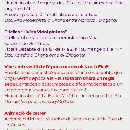
Horari: dissabte 2 de juny a les 12 i a les 17 h i diumenge 3 de
juny a les 12 h
El sorteig es farà 10 minuts abans de la sortida.
Lloc: Fira Modernista. c. Girona entre Mallorca i Diagonal
Titelles “Lluïsa Vidal pintora”
Titelles sobre la pintora modernista Lluïsa Vidal
Sessions de 25 minuts.
Horari: Dissabte d’11 a 15 i de 17 a 21 h i diumenge d’11 a 14 h
Lloc: Xamfrà c. Girona amb av. Diagonal
Vine amb vestit de l’època modernista a la Fira!!!
Envelat amb decorat d’època per a fer fotos al públic que
vingui vestit d’època a la Fira, i
tothom tindrà un regal
segur
, entrades o descomptes a edificis modernistes o un
lot de productes artesans, entre d’altres!
Horari: dissabte d’11 a 15 i de 17 a 21 h i diumenge d’11 a 13 h
Lloc del fotògraf: c. Girona/Mallorca
Animació de carrer
A càrrec del Museu Municipal de Montcada i de la Casa de
les Aigües