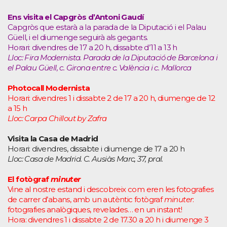
Ens visita el Capgròs d’Antoni Gaudí
Capgròs que estarà a la parada de la Diputació i el Palau
Güell, i el diumenge seguirà als gegants.
Horari: divendres de 17 a 20 h, dissabte d’11 a 13 h
Lloc: Fira Modernista. Parada de la Diputació de Barcelona i
el Palau Güell, c. Girona entre c. València i c. Mallorca
Photocall Modernista
Horari: divendres 1 i dissabte 2 de 17 a 20 h, diumenge de 12
a 15 h
Lloc: Carpa Chillout by Zafra
Visita la Casa de Madrid
Horari: divendres, dissabte i diumenge de 17 a 20 h
Lloc: Casa de Madrid. C. Ausiàs Marc, 37, pral.
El fotògraf
minuter
Vine al nostre estand i descobreix com eren les fotografies
de carrer d’abans, amb un autèntic fotògraf
minuter
:
fotografies analògiques, revelades… en un instant!
Hora: divendres 1 i dissabte 2 de 17.30 a 20 h i diumenge 3