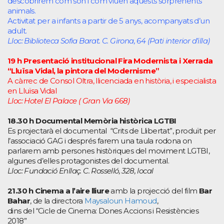
descobrirem com són i com viuen aquests sorprenents
animals.
Activitat per a infants a partir de 5 anys, acompanyats d’un
adult.
Lloc: Biblioteca Sofia Barat. C. Girona, 64 (Pati interior d’illa)
19 h Presentació institucional Fira Modernista i
Xerrada
“Lluïsa Vidal, la pintora del Modernisme”
A càrrec de Consol Oltra, llicenciada en història, i especialista
en Lluïsa Vidal
Lloc: Hotel El Palace ( Gran Via 668)
18.30 h
Documental Memòria històrica LGTBI
Es projectarà el documental “Crits de Llibertat”, produït per
l’associació GAG i després farem una taula rodona on
parlarem amb persones històriques del moviment LGTBI,
algunes d’elles protagonistes del documental.
Lloc: Fundació Enllaç. C. Rosselló, 328, local
21.30 h Cinema a l’aire lliure
amb la projecció del film
Bar
Bahar
, de la directora
Maysaloun Hamoud
,
dins del “Cicle de Cinema: Dones Accions i Resistències
2018”