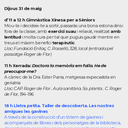
Dijous 31 de maig
d’11 a 12 h Gimnàstica Xinesa per a Sèniors
Mou-te i decideix-te a sortir, passaràs una bona estona dins i
fora de la classe, amb
exercici suau
i relaxat, realitzat
amb
lentitud
i molta cura per tal que puguis gaudir mentre en
treus el màxim benefici
terapèutic
.
Lloc: Fundació Enllaç. C. Rosselló, 328, local (entrada pel
passatge Roger de Flor)
11 h Xerrada
: Doctora la memòria em falla. He de
preocupar-me?
A càrrec de la Dra. Ester Parra, metgessa especialista en
geriatria
Lloc: CAP Roger de Flor . Aula sanitària. 5a. planta . C. Roger
de Flor, 194-196
18 h Lletra petita. Taller de descoberta. Les nostres
amigues les gavines
A través de la construcció d’un tòtem de gavines i
acompanyats de llibres i dels personatges de la biblioteca,