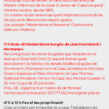
Mostra de l’ofici de neuler, un dels oficis més antics de
Mataró i Patrimoni de la ciutat. A càrrec de “Casa Graupera”,
mestres neulers des de 1895.
Un mestre neuler anirà ensenyant l’elaboració a mà de les
neules, amb diferents tècniques i gustos.
Lloc: parada “Modernisme al Maresme” Girona entre
València i Mallorca
11 h
Ruta «El Modernisme burgès de Lluís Domènech i
Montaner»
Recorregut per les obres burgeses que l’arquitecte va
aixecar a l’Eixample Dret. En aquest itinerari guiat
descobrirem la història i els detalls d’edificis singulars de
Domènech i Montaner com la Casa Lamadrid, la Farmàcia
Duran i Espanya, el Palau Montaner, la Casa Thomas,
l’Editorial Montaner i Simon i la Casa Lleó Morera. Durada 1 h
30 min. Grups de 20 persones
Preu: 3€ . Pagament el mateix dia de l’itinerari
Cal inscripció prèvia al tel. 933 177 652 fins esgotar places
d’11 a 13 h Fes el teu propi imant!
Crea un imant per emportar-te a casa. Treballarem les