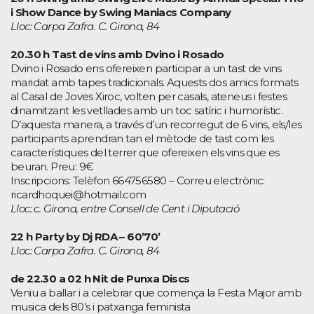
i
Show Dance by Swing Maniacs Company
Lloc: Carpa Zafra. C. Girona, 84
20.30 h Tast de vins amb Dvino i Rosado
Dvino i Rosado ens ofereixen participar a un tast de vins
maridat amb tapes tradicionals. Aquests dos amics formats
al Casal de Joves Xiroc, volten per casals, ateneus i festes
dinamitzant les vetllades amb un toc satíric i humorístic.
D’aquesta manera, a través d’un recorregut de 6 vins, els/les
participants aprendran tan el mètode de tast com les
característiques del terrer que ofereixen els vins que es
beuran. Preu: 9€
Inscripcions: Telèfon 664756580 – Correu electrònic:
ricardhoquei@hotmail.com
Lloc: c. Girona, entre Consell de Cent i Diputació
22 h Party by Dj RDA – 60’70’
Lloc: Carpa Zafra. C. Girona, 84
de 22.30 a 02 h Nit de Punxa Discs
Veniu a ballar i a celebrar que comença la Festa Major amb
musica dels 80’s i patxanga feminista