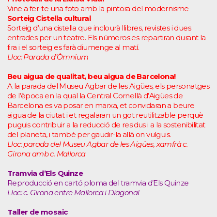
Vine a fer-te una foto amb la pintora del modernisme
Sorteig Cistella cultural
Sorteig d’una cistella que inclourà llibres, revistes i dues
entrades per un teatre. Els números es repartiran durant la
fira i el sorteig es farà diumenge al matí.
Lloc: Parada d’Òmnium
Beu aigua de qualitat, beu aigua de Barcelona!
A la parada del Museu Agbar de les Aigües, els personatges
de l’època en la qual la Central Cornellà d’Aigües de
Barcelona es va posar en marxa, et convidaran a beure
aigua de la ciutat i et regalaran un got reutilitzable perquè
puguis contribuir a la reducció de residus i a la sostenibilitat
del planeta, i també per gaudir-la allà on vulguis.
Lloc: parada del Museu Agbar de les Aigües, xamfrà c.
Girona amb c. Mallorca
Tramvia d’Els Quinze
Reproducció en cartó ploma del tramvia d’Els Quinze
Lloc: c. Girona entre Mallorca i Diagonal
Taller de mosaic