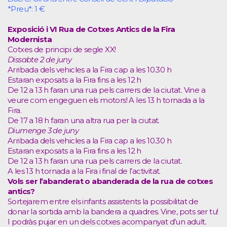
*Preu*: 1 €
Exposició i VI Rua de Cotxes Antics de la Fira
Modernista
Cotxes de principi de segle XX!
Dissabte 2 de juny
Arribada dels vehicles a la Fira cap a les 10.30 h
Estaran exposats a la Fira fins a les 12 h
De 12 a 13 h faran una rua pels carrers de la ciutat. Vine a
veure com engeguen els motors! A les 13 h tornada a la
Fira.
De 17 a 18 h faran una altra rua per la ciutat.
Diumenge 3 de juny
Arribada dels vehicles a la Fira cap a les 10.30 h
Estaran exposats a la Fira fins a les 12 h
De 12 a 13 h faran una rua pels carrers de la ciutat.
A les 13 h tornada a la Fira i final de l’activitat.
Vols ser l’abanderat o abanderada de la rua de cotxes
antics?
Sortejarem entre els infants assistents la possibilitat de
donar la sortida amb la bandera a quadres. Vine, pots ser tu!
I podràs pujar en un dels cotxes acompanyat d’un adult.