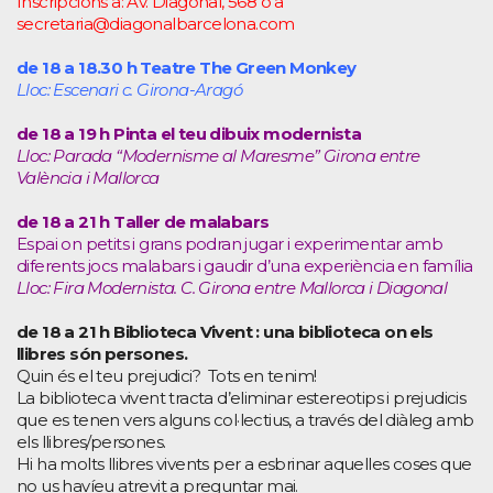
Inscripcions a: Av. Diagonal, 568 o a
secretaria@diagonalbarcelona.com
de 18 a 18.30 h Teatre The Green Monkey
Lloc: Escenari c. Girona-Aragó
de 18 a 19 h Pinta el teu dibuix modernista
Lloc: Parada “Modernisme al Maresme” Girona entre
València i Mallorca
de 18 a 21 h Taller de malabars
Espai on petits i grans podran jugar i experimentar amb
diferents jocs malabars i gaudir d’una experiència en família
Lloc: Fira Modernista. C. Girona entre Mallorca i Diagonal
de 18 a 21 h Biblioteca Vivent : una biblioteca on els
llibres són persones.
Quin és el teu prejudici? Tots en tenim!
La biblioteca vivent tracta d’eliminar estereotips i prejudicis
que es tenen vers alguns col·lectius, a través del diàleg amb
els llibres/persones.
Hi ha molts llibres vivents per a esbrinar aquelles coses que
no us havíeu atrevit a preguntar mai.