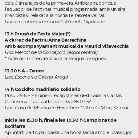
dels últims rajos de la primavera. Arribarem, doncs, a
l’equador de l’activitat musical programada, amb un aire
més distès i relaxat a la nostra terrasseta veïnal.
Lloc: c. Girona entre Consell de Cent i Diputació
13 h Pregó de Festa Major (*)
A càrrec de l’actriu Anna Barrachina
Amb acompanyament musical de Maurici Villavecchia
Lloc: Mercat de la Concepció (espai central)
* Acte amb interpretació a la llengua de signes
13.30 h A – Dance
Lloc: Escenari c. Girona-Aragó
14 h Cocidito madrileño solidario
Preu: 25 € – Els diners recaptats es destinaran a Càritas.
Cal reservar taula al telèfon 93 265 07 34
Lloc: Casa de Madrid en Barcelona. C. Ausiàs Marc, 37, pral.
Inici a les 15.30 h, final a les 19.30 h Campionat de
botifarra
Apunta’t, participa i passa una bona tarda amb el clàssic joc