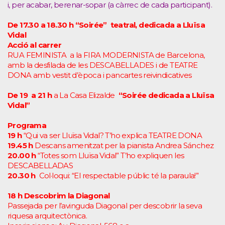
i, per acabar, berenar-sopar (a càrrec de cada participant).
De 17.30 a 18.30 h “Soirée” teatral, dedicada a Lluïsa
Vidal
Acció al carrer
RUA FEMINISTA a la FIRA MODERNISTA de Barcelona,
amb la desfilada de les DESCABELLADES i de TEATRE
DONA amb vestit d’època i pancartes reivindicatives
De 19 a 21 h
a La Casa Elizalde
“Soirée dedicada a Lluïsa
Vidal”
Programa
19 h
“Qui va ser Lluïsa Vidal? T’ho explica TEATRE DONA
19.45 h
Descans amenitzat per la pianista Andrea Sánchez
20.00 h
“Totes som Lluïsa Vidal” T’ho expliquen les
DESCABELLADAS
20.30 h
Col·loqui: “El respectable públic té la paraula!”
18 h Descobrim la Diagonal
Passejada per l’avinguda Diagonal per descobrir la seva
riquesa arquitectònica.