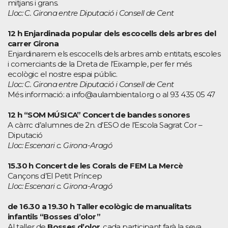
mitjans i grans.
Lloc: C. Girona entre Diputació i Consell de Cent
12 h Enjardinada popular dels escocells dels arbres del
carrer Girona
Enjardinarem els escocells dels arbres amb entitats, escoles
i comerciants de la Dreta de l’Eixample, per fer més
ecològic el nostre espai públic.
Lloc: C. Girona entre Diputació i Consell de Cent
Més informació: a info@aulambiental.org o al 93 435 05 47
12 h “SOM MÚSICA” Concert de bandes sonores
A càrrc d’alumnes de 2n. d’ESO de l’Escola Sagrat Cor –
Diputació
Lloc: Escenari c. Girona-Aragó
15.30 h Concert de les Corals de FEM La Mercè
Cançons d’El Petit Príncep
Lloc: Escenari c. Girona-Aragó
de 16.30 a 19.30 h Taller ecològic de manualitats
infantils “Bosses d’olor”
Al taller de
Bosses d’olor
, cada participant farà la seva