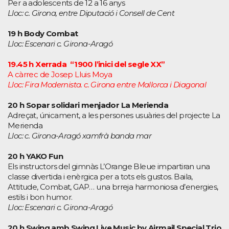
Per a adolescents de 12 a 16 anys
Lloc: c. Girona, entre Diputació i Consell de Cent
19 h Body Combat
Lloc: Escenari c. Girona-Aragó
19.45 h Xerrada “1900 l’inici del segle XX”
A càrrec de Josep Lluis Moya
Lloc: Fira Modernista. c. Girona entre Mallorca i Diagonal
20 h Sopar solidari menjador La Merienda
Adreçat, únicament, a les persones usuàries del projecte La
Merienda
Lloc: c. Girona-Aragó xamfrà banda mar
20 h YAKO Fun
Els instructors del gimnàs L’Orange Bleue impartiran una
classe divertida i enèrgica per a tots els gustos. Baila,
Attitude, Combat, GAP… una brreja harmoniosa d’energies,
estils i bon humor.
Lloc: Escenari c. Girona-Aragó
20 h Swing amb Swing Live Music by Airmail Special Trio