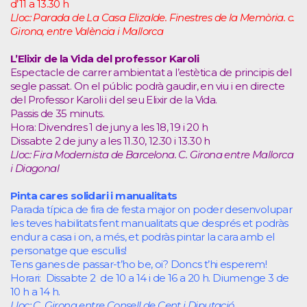
d’11 a 13.30 h
Lloc: Parada de La Casa Elizalde. Finestres de la Memòria. c.
Girona, entre València i Mallorca
L’Elixir de la Vida del professor Karoli
Espectacle de carrer ambientat a l’estètica de principis del
segle passat. On el públic podrà gaudir, en viu i en directe
del Professor Karoli i del seu Elixir de la Vida.
Passis de 35 minuts.
Hora: Divendres 1 de juny a les 18, 19 i 20 h
Dissabte 2 de juny a les 11.30, 12.30 i 13.30 h
Lloc: Fira Modernista de Barcelona. C. Girona entre Mallorca
i Diagonal
Pinta cares solidari i manualitats
Parada típica de fira de festa major on poder desenvolupar
les teves habilitats fent manualitats que després et podràs
endur a casa i on, a més, et podràs pintar la cara amb el
personatge que escullis!
Tens ganes de passar-t’ho be, oi? Doncs t’hi esperem!
Horari: Dissabte 2 de 10 a 14 i de 16 a 20 h. Diumenge 3 de
10 h a 14 h.
Lloc: C. Girona entre Consell de Cent i Diputació