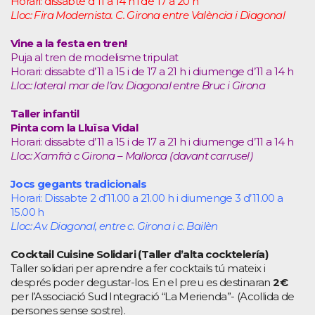
Horari: dissabte d’11 a 14 h i de 17 a 20 h
Lloc: Fira Modernista. C. Girona entre València i Diagonal
Vine a la festa en tren!
Puja al tren de modelisme tripulat
Horari: dissabte d’11 a 15 i de 17 a 21 h i diumenge d’11 a 14 h
Lloc: lateral mar de l’av. Diagonal entre Bruc i Girona
Taller infantil
Pinta com la Lluïsa Vidal
Horari: dissabte d’11 a 15 i de 17 a 21 h i diumenge d’11 a 14 h
Lloc: Xamfrà c Girona – Mallorca (davant carrusel)
Jocs gegants tradicionals
Horari: Dissabte 2 d’11.00 a 21.00 h i diumenge 3 d’11.00 a
15.00 h
Lloc: Av. Diagonal, entre c. Girona i c. Bailèn
Cocktail Cuisine Solidari (Taller d’alta cocktelería)
Taller solidari per aprendre a fer cocktails tú mateix i
després poder degustar-los. En el preu es destinaran
2€
per l’Associació Sud Integració “La Merienda”- (Acollida de
persones sense sostre).