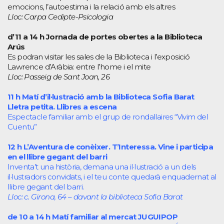
emocions, l’autoestima i la relació amb els altres
Lloc: Carpa Cedipte-Psicologia
d’11 a 14 h Jornada de portes obertes a la Biblioteca
Arús
Es podran visitar les sales de la Biblioteca i l’exposició
Lawrence d’Aràbia: entre l’home i el mite
Lloc: Passeig de Sant Joan, 26
11 h Matí d’il·lustració amb la Biblioteca Sofia Barat
Lletra petita. Llibres a escena
Espectacle familiar amb el grup de rondallaires “Vivim del
Cuentu”
12 h L’Aventura de conèixer. T’Interessa. Vine i participa
en el llibre gegant del barri
Inventa’t una història, demana una il·lustració a un dels
il·lustradors convidats, i el teu conte quedarà enquadernat al
llibre gegant del barri.
Lloc: c. Girona, 64 – davant la biblioteca Sofia Barat
de 10 a 14 h Matí familiar al mercat
JUGUIPOP