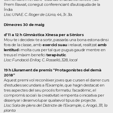
Prem Rawat, conegut conferenciant d’autoajuda de la
Índia
Lloc: UNAE. C. Roger de Llúria, 44, 3r. 3a.
Dimecres 30 de maig
d’11 a 12 h Gimnàstica Xinesa per a Sèniors
Mou-te i decideix-te a sortir, passaràs una bona estona dins i
fora de la classe, amb
exercici suau
i relaxat, realitzat
amb
lentitud
i molta cura per tal que puguis gaudir mentre en
treus el màxim benefici
terapèutic
.
Lloc: Fundació Enllaç. C. Rosselló, 328, local
19 h Lliurament de premis “Protagonistes del demà
2018”
Aquest premi vol reconèixer joves que cursen el darrer curs
d’estudies secundaris a l’Eixample, que hagin destacat en
tres aspectes del seu procés formatiu: l’acadèmic, el
compromís social i la creativitat i empenta o iniciativa per
dissenyar i desenvolupar qualsevol tipus de projecte.
Lloc: Sala de plens del Districte de l’Eixample, c. Aragó, 311, 1a
planta