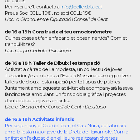
de cartes.
Per inscriure’t, contacta a
info@cclleidata.cat
Preus: Soci CCLL: 10€ , no soci CCLL: 15€
Lloc: c. Girona, entre Diputació i Consell de Cent
de 16 a 19 h Construeix el teu emocionòmetre
Quines coses et fan enfadar o et posen nerviós? Com et
tranquil·litzes?
Lloc: Carpa Cedipte-Psicologia
de 16 a 18 h Taller de Dibuix i estampació
Activitat a càrrec de La Modesta, un col·lectiu de joves
il·lustradors/es amb seu a l’Escola Massana que organitzen
tallers de dibuix i estampació per tot tipus de públics.
Juntament amb aquesta activitat els acompanyarà la seva
fanzinoteca ambulant, un fons d’obra gràfica i projectes
d’autoedició de joves en actiu.
Lloc: c. Girona entre Consell de Cent i Diputació
de 16 a 19 h Activitats infantils
Per segon any el Cau del barri, el Cau Núria, col·laborarà
amb la festa major jove de la Dreta de l’Eixample. Com a
entitat en l’educació en el lleure realitzaran diverses