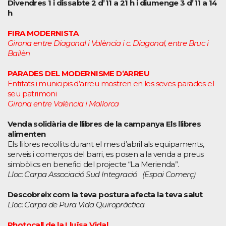
Divendres 1 i dissabte 2 d’11 a 21 h
i diumenge 3 d’11 a 14
h
FIRA MODERNISTA
Girona entre Diagonal i València i c. Diagonal, entre Bruc i
Bailèn
PARADES DEL MODERNISME D’ARREU
Entitats i municipis d’arreu mostren en les seves parades el
seu patrimoni
Girona entre València i Mallorca
Venda solidària de llibres de la campanya Els llibres
alimenten
Els llibres recollits durant el mes d’abril als equipaments,
serveis i comerços del barri, es posen a la venda a preus
simbòlics en benefici del projecte “La Merienda”.
Lloc: Carpa Associació Sud Integració (Espai Comerç)
Descobreix com la teva postura afecta la teva salut
Lloc: Carpa de Pura Vida Quiropràctica
Photocall de la Lluïsa Vidal