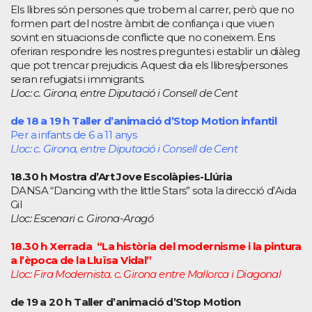
Els llibres són persones que trobem al carrer, però que no
formen part del nostre àmbit de confiança i que viuen
sovint en situacions de conflicte que no coneixem. Ens
oferiran respondre les nostres preguntes i establir un diàleg
que pot trencar prejudicis. Aquest dia els llibres/persones
seran refugiats i immigrants.
Lloc: c. Girona, entre Diputació i Consell de Cent
de 18 a 19 h Taller d’animació d’Stop Motion infantil
Per a infants de 6 a 11 anys
Lloc: c. Girona, entre Diputació i Consell de Cent
18.30 h Mostra d’Art Jove Escolàpies-Llúria
DANSA “Dancing with the little Stars” sota la direcció d’Aida
Gil
Lloc: Escenari c. Girona-Aragó
18.30 h Xerrada “La història del modernisme i la pintura
a l’època de la Lluïsa Vidal”
Lloc: Fira Modernista. c. Girona entre Mallorca i Diagonal
de 19 a 20 h Taller d’animació d’Stop Motion