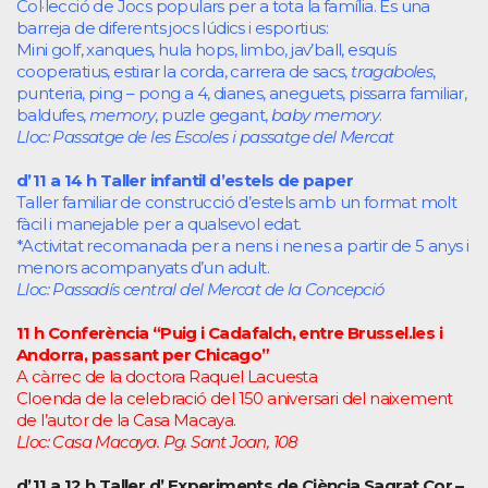
Col·lecció de Jocs populars per a tota la família. És una
barreja de diferents jocs lúdics i esportius:
Mini golf, xanques, hula hops, limbo, jav’ball, esquís
cooperatius, estirar la corda, carrera de sacs,
tragaboles
,
punteria, ping – pong a 4, dianes, aneguets, pissarra familiar,
baldufes,
memory
, puzle gegant,
baby memory
.
Lloc: Passatge de les Escoles i passatge del Mercat
d’11 a 14 h Taller infantil d’estels de paper
Taller familiar de construcció d’estels amb un format molt
fàcil i manejable per a qualsevol edat.
*Activitat recomanada per a nens i nenes a partir de 5 anys i
menors acompanyats d’un adult.
Lloc: Passadís central del Mercat de la Concepció
11 h Conferència “Puig i Cadafalch, entre Brussel.les i
Andorra, passant per Chicago”
A càrrec de la doctora Raquel Lacuesta
Cloenda de la celebració del 150 aniversari del naixement
de l’autor de la Casa Macaya.
Lloc: Casa Macaya. Pg. Sant Joan, 108
d’11 a 12 h Taller d’ Experiments de Ciència Sagrat Cor –