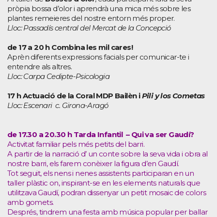
pròpia bossa d’olor i aprendrà una mica més sobre les
plantes remeieres del nostre entorn més proper.
Lloc: Passadís central del Mercat de la Concepció
de 17 a 20 h Combina les mil cares!
Aprèn diferents expressions facials per comunicar-te i
entendre als altres.
Lloc: Carpa Cedipte-Psicologia
17 h Actuació de la Coral MDP Bailèn i
Pili y los Cometas
Lloc: Escenari c. Girona-Aragó
de 17.30 a 20.30 h Tarda Infantil – Qui va ser Gaudí?
Activitat familiar pels més petits del barri.
A partir de la narració d’ un conte sobre la seva vida i obra al
nostre barri, els farem conèixer la figura d’en Gaudí.
Tot seguit, els nens i nenes assistents participaran en un
taller plàstic on, inspirant-se en les elements naturals que
utilitzava Gaudí, podran dissenyar un petit mosaic de colors
amb gomets.
Després, tindrem una festa amb música popular per ballar