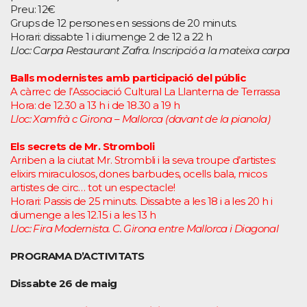
Preu: 12€
Grups de 12 persones en sessions de 20 minuts.
Horari: dissabte 1 i diumenge 2 de 12 a 22 h
Lloc: Carpa Restaurant Zafra. Inscripció a la mateixa carpa
Balls modernistes amb participació del públic
A càrrec de l’Associació Cultural La Llanterna de Terrassa
Hora: de 12.30 a 13 h i de 18.30 a 19 h
Lloc: Xamfrà c Girona – Mallorca (davant de la pianola)
Els secrets de Mr. Stromboli
Arriben a la ciutat Mr. Strombli i la seva troupe d’artistes:
elixirs miraculosos, dones barbudes, ocells bala, micos
artistes de circ… tot un espectacle!
Horari: Passis de 25 minuts. Dissabte a les 18 i a les 20 h i
diumenge a les 12.15 i a les 13 h
Lloc: Fira Modernista. C. Girona entre Mallorca i Diagonal
PROGRAMA D’ACTIVITATS
Dissabte 26 de maig