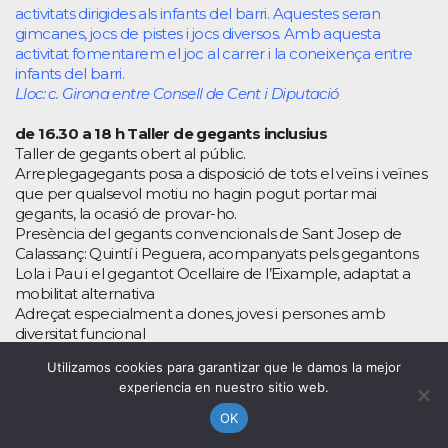
activitats dirigides als infants del barri. Aquestes seran
gimcanes, jocs de pistes i jocs diversos. Amb aquesta
activitat fomentarem el joc al carrer i la coneixença entre
infants del barri.
Lloc: c. Girona entre Consell de Cent i Diputació
de 16.30 a 18 h Taller de gegants inclusius
Taller de gegants obert al públic.
Arreplegagegants posa a disposició de tots el veïns i veïnes
que per qualsevol motiu no hagin pogut portar mai
gegants, la ocasió de provar-ho.
Presència del gegants convencionals de Sant Josep de
Calassanç: Quintí i Peguera, acompanyats pels gegantons
Lola i Pau i el gegantot Ocellaire de l’Eixample, adaptat a
mobilitat alternativa
Adreçat especialment a dones, joves i persones amb
diversitat funcional
Quan cabi el taller, els gegants aniran a La Casa de Madrid,
Utilizamos cookies para garantizar que le damos la mejor
c. Ausiàs Marc, 37, on hi passaran la nit…
experiencia en nuestro sitio web.
Lloc: c. Girona entre Consell de Cent i Diputació
OK
de 17 a 17.30 h Teatre The Green Monkey