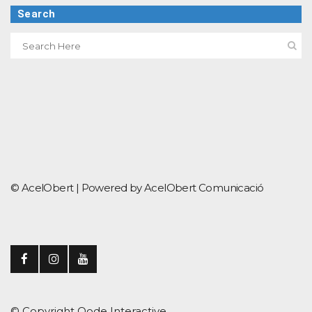
Search
© AcelObert |
Powered by AcelObert Comunicació
© Copyright
Qode Interactive