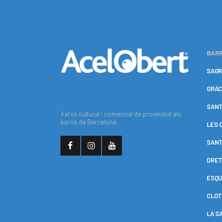
BARR
SAGR
GRÀC
SANT
Xarxa cultural i comercial de proximitat als
barris de Barcelona
LES 
SANT
DRET
ESQU
CLOT
LA S