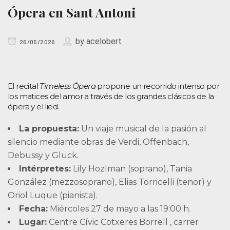
Ópera en Sant Antoni
by
acelobert
26/05/2026
El recital
Timeless Ópera
propone un recorrido intenso por
los matices del amor a través de los grandes clásicos de la
ópera y el lied.
La propuesta:
Un viaje musical de la pasión al
silencio mediante obras de Verdi, Offenbach,
Debussy y Gluck.
Intérpretes:
Lily Hozlman (soprano), Tania
González (mezzosoprano), Elias Torricelli (tenor) y
Oriol Luque (pianista).
Fecha:
Miércoles 27 de mayo a las 19:00 h.
Lugar:
Centre Cívic Cotxeres Borrell , carrer