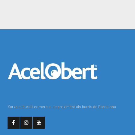
Xarxa cultural i comercial de proximitat als barris de Barcelona