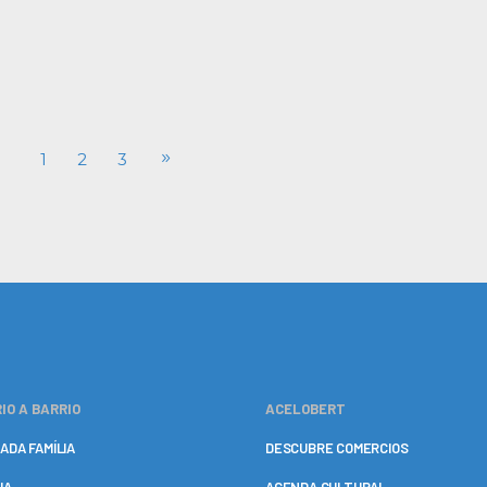
1
2
3
IO A BARRIO
ACELOBERT
ADA FAMÍLIA
DESCUBRE COMERCIOS