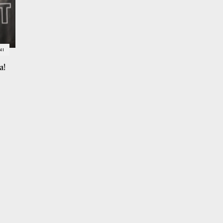
NI
a!