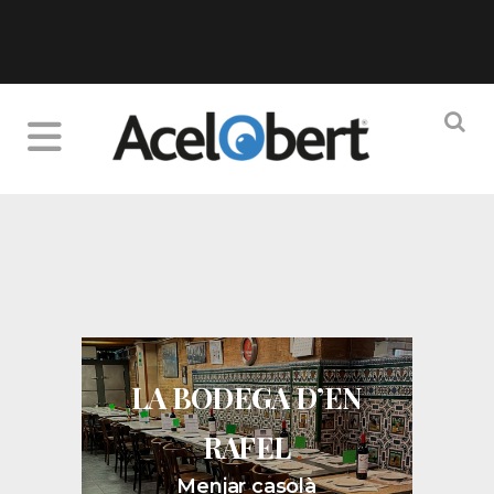
LA BODEGA D’EN
RAFEL
Menjar casolà