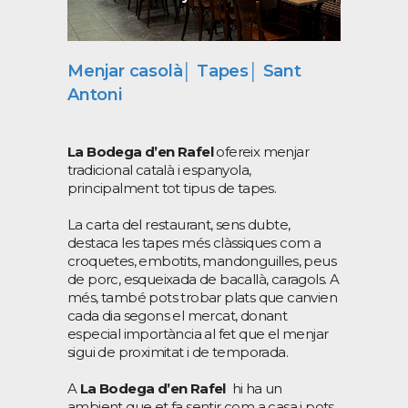
Menjar casolà│ Tapes│ Sant
Antoni
La Bodega d’en Rafel
ofereix menjar
tradicional català i espanyola,
principalment tot tipus de tapes.
La carta del restaurant, sens dubte,
destaca les tapes més clàssiques com a
croquetes, embotits, mandonguilles, peus
de porc, esqueixada de bacallà, caragols. A
més, també pots trobar plats que canvien
cada dia segons el mercat, donant
especial importància al fet que el menjar
sigui de proximitat i de temporada.
A
La Bodega d’en Rafel
hi ha un
ambient que et fa sentir com a casa i pots