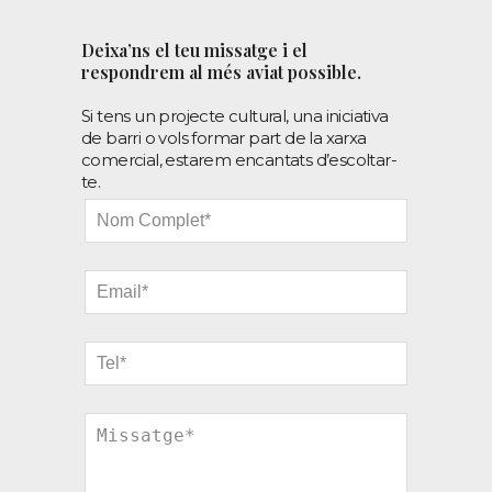
Deixa’ns el teu missatge i el
respondrem al més aviat possible.
Si tens un projecte cultural, una iniciativa
de barri o vols formar part de la xarxa
comercial, estarem encantats d’escoltar-
te.
Leave
this
field
blank