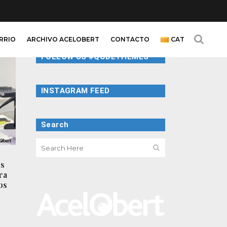
ARRIO
ARCHIVO ACELOBERT
CONTACTO
CAT
FOLLOW US #QODETHEMES
INSTAGRAM FEED
Search
es
ra
os