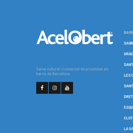
BARR
SAGR
GRÀC
SANT
Xarxa cultural i comercial de proximitat als
barris de Barcelona
LES 
SANT
DRET
ESQU
CLOT
LA S