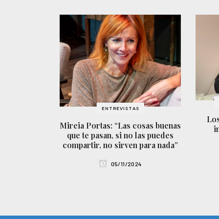
ENTREVISTAS
Los
Mireia Portas: “Las cosas buenas
i
que te pasan, si no las puedes
compartir, no sirven para nada”
05/11/2024