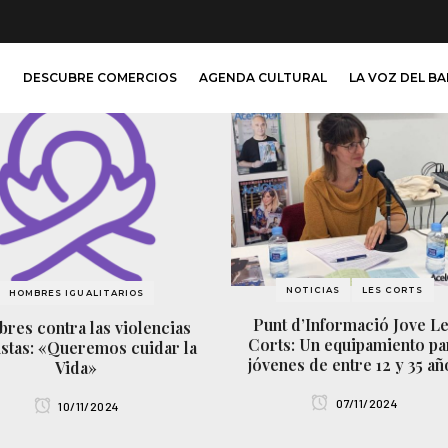
O
DESCUBRE COMERCIOS
AGENDA CULTURAL
LA VOZ DEL B
NOTICIAS
LES CORTS
HOMBRES IGUALITARIOS
Punt d’Informació Jove L
res contra las violencias
Corts: Un equipamiento pa
stas: «Queremos cuidar la
jóvenes de entre 12 y 35 añ
Vida»
07/11/2024
10/11/2024