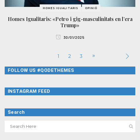
HOMES IGUALITARIS
OPINIÓ
Homes Igualitaris: «Petro i gig-masculinitats en l’era
Trump»
30/01/2025
1
2
3
FOLLOW US #QODETHEMES
INSTAGRAM FEED
Search