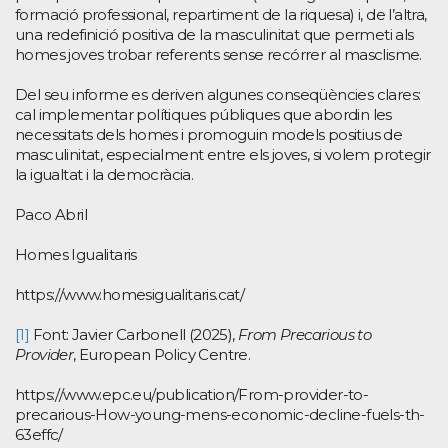
formació professional, repartiment de la riquesa) i, de l’altra,
una redefinició positiva de la masculinitat que permeti als
homes joves trobar referents sense recórrer al masclisme.
Del seu informe es deriven algunes conseqüències clares:
cal implementar polítiques públiques que abordin les
necessitats dels homes i promoguin models positius de
masculinitat, especialment entre els joves, si volem protegir
la igualtat i la democràcia.
Paco Abril
Homes Igualitaris
https://www.homesigualitaris.cat/
[1]
Font: Javier Carbonell (2025),
From Precarious to
Provider
, European Policy Centre.
https://www.epc.eu/publication/From-provider-to-
precarious-How-young-mens-economic-decline-fuels-th-
63effc/