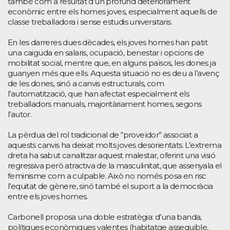
també com a resultat d’un profund deteriorament
econòmic entre els homes joves, especialment aquells de
classe treballadora i sense estudis universitaris.
En les darreres dues dècades, els joves homes han patit
una caiguda en salaris, ocupació, benestar i opcions de
mobilitat social, mentre que, en alguns països, les dones ja
guanyen més que ells. Aquesta situació no es deu a l’avenç
de les dones, sinó a canvis estructurals, com
l’automatització, que han afectat especialment els
treballadors manuals, majoritàriament homes, segons
l’autor.
La pèrdua del rol tradicional de “proveïdor” associat a
aquests canvis ha deixat molts joves desorientats. L’extrema
dreta ha sabut canalitzar aquest malestar, oferint una visió
regressiva però atractiva de la masculinitat, que assenyala el
feminisme com a culpable. Això no només posa en risc
l’equitat de gènere, sinó també el suport a la democràcia
entre els joves homes.
Carbonell proposa una doble estratègia: d’una banda,
polítiques econòmiques valentes (habitatge assequible,