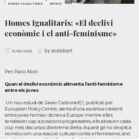
HOMES IGUALITARIS
OPINIÓ
Homes Igualitaris: «El declivi
econòmic i el anti-feminisme»
by
acelobert
15/06/2025
Per: Paco Abril.-
Quan el declivi econòmic alimenta l’anti-feminisme
entre els joves
Un nou estudi de Javier Carbonell
[1]
, publicat pel
European Policy Centre, alerta d’una escletxa creixent
entre joves homes i dones a Europa: mentre elles
tendeixen cap a posicions progressistes, ells abracen cada
cop més discursos d’extrema dreta. Aquest gir no s’explica
només com una reacció cultural contra el feminisme, sinó