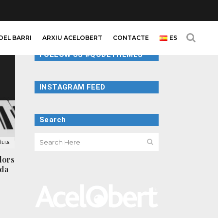
DEL BARRI
ARXIU ACELOBERT
CONTACTE
ES
FOLLOW US #QODETHEMES
INSTAGRAM FEED
Search
LIA
llors
ada