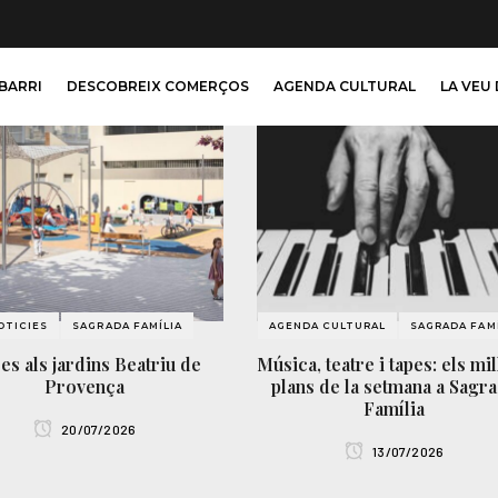
 BARRI
DESCOBREIX COMERÇOS
AGENDA CULTURAL
LA VEU 
OTICIES
SAGRADA FAMÍLIA
AGENDA CULTURAL
SAGRADA FAMÍ
es als jardins Beatriu de
Música, teatre i tapes: els mi
Provença
plans de la setmana a Sagr
Família
20/07/2026
13/07/2026