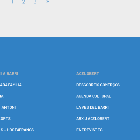
1
2
3
I A BARRI
ACELOBERT
ADA FAMÍLIA
DESCOBREIX COMERÇOS
IA
AGENDA CULTURAL
 ANTONI
LA VEU DEL BARRI
CORTS
ARXIU ACELOBERT
S – HOSTAFRANCS
ENTREVISTES