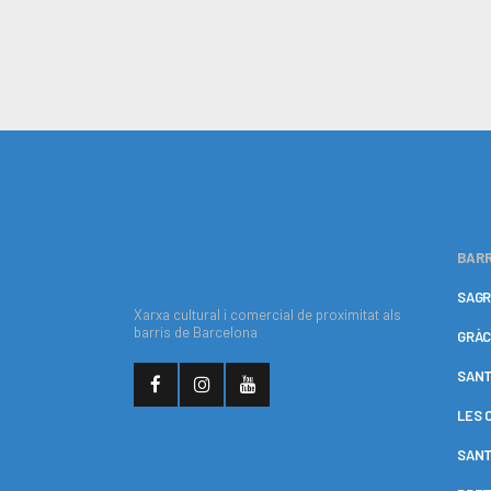
BARR
SAGR
Xarxa cultural i comercial de proximitat als
barris de Barcelona
GRÀC
SANT
LES 
SANT