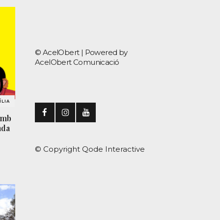
© AcelObert |
Powered by
AcelObert Comunicació
LIA
amb
ada
© Copyright
Qode Interactive