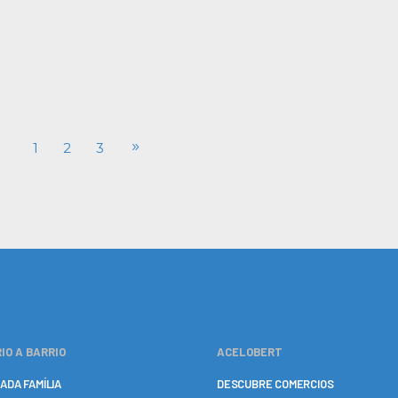
1
2
3
IO A BARRIO
ACELOBERT
ADA FAMÍLIA
DESCUBRE COMERCIOS