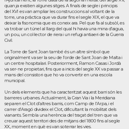
quan ja existien algunes sitges. A finals de segle i principis
del XVI es van ampliar les construccions al voltant de la
torre, una pràctica que va durar fins el segle XIX, el que va
deixar la fisonomia que es coneix ara. Pel que fa al subsòl, es
va trobar un túnel al llarg del qual hi havia una mina d’aigua,
un pou, un col·lector de riera i un refugi antiaeri de la Guerra
Civil.
La Torre de Sant Joan també és un altre símbol que
originalment va ser la seu de l’orde de Sant Joan de Malta i
un centre hospitalari. Posteriorment, Ramon Casas i Jordà
va ser-ne propietari, fins que a inicis del segle XX va passar a
mans del consistori que ho va convertir en una escola
municipal.
Un dels elements que ha caracteritzat aquest barri són les
barreres urbanes. Actualment, la Gran Via i la Meridiana
separen el Clot d’altres barris, com Camp de l’Arpa, i el
carrer d’Aragó divideix el Clot, dificultant la mobilitat dels
vianants. Sembla una herència del traçat del tren que va
creuar aquest territori des de mitjans del 1800 fins al segle
XX, moment en què es van soterrar les vies.