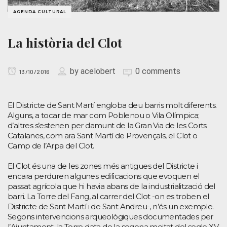
AGENDA CULTURAL
La història del Clot
by
acelobert
0 comments
13/10/2016
El Districte de Sant Martí engloba deu barris molt diferents.
Alguns, a tocar de mar com Poblenou o Vila Olímpica;
d’altres s’estenen per damunt de la Gran Via de les Corts
Catalanes, com ara Sant Martí de Provençals, el Clot o
Camp de l’Arpa del Clot.
El Clot és una de les zones més antigues del Districte i
encara perduren algunes edificacions que evoquen el
passat agrícola que hi havia abans de la industrialització del
barri. La Torre del Fang, al carrer del Clot -on es troben el
Districte de Sant Martí i de Sant Andreu-, n’és un exemple.
Segons intervencions arqueològiques documentades per
l’Ajuntament, la Torre data de la segona meitat del segle XV,