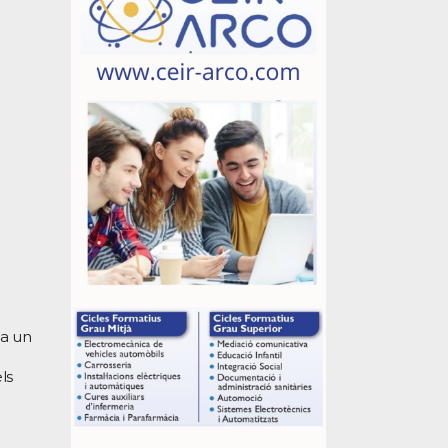
ma un
ls