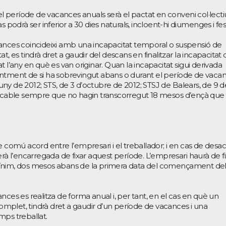
 el període de vacances anuals serà el pactat en conveni col·lecti
 podrà ser inferior a 30 dies naturals, incloent-hi diumenges i fest
ances coincideixi amb una incapacitat temporal o suspensió de
t, es tindrà dret a gaudir del descans en finalitzar la incapacitat 
 l’any en què es van originar. Quan la incapacitat sigui derivada
entment de si ha sobrevingut abans o durant el període de vaca
 juny de 2012; STS, de 3 d’octubre de 2012; STSJ de Balears, de 9 d
plicable sempre que no hagin transcorregut 18 mesos d’ençà que
e comú acord entre l’empresari i el treballador; i en cas de desa
l serà l’encarregada de fixar aquest període. L’empresari haurà de f
mínim, dos mesos abans de la primera data del començament de
nces es realitza de forma anual i, per tant, en el cas en què un
 complet, tindrà dret a gaudir d’un període de vacances i una
mps treballat.