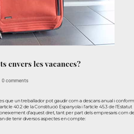
ets envers les vacances?
0 comments
ies que un treballador pot gaudir com a descans anual i confor
rticle 40.2 de la Constitució Espanyola i l’article 45.3 de l’Estatut
oneixement d’aquest dret, tant per part dels empresaris com de
’han de tenir diversos aspectes en compte: