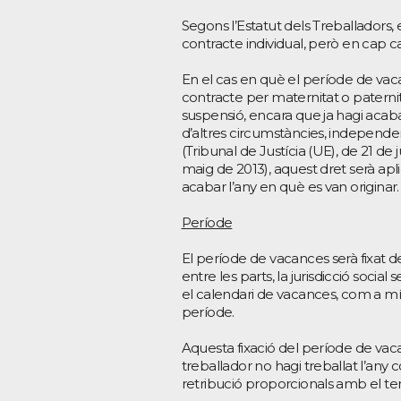
Segons l’Estatut dels Treballadors,
contracte individual, però en cap cas
En el cas en què el període de vac
contracte per maternitat o paternita
suspensió, encara que ja hagi acabat
d’altres circumstàncies, independ
(Tribunal de Justícia (UE), de 21 de
maig de 2013), aquest dret serà a
acabar l’any en què es van originar.
Període
El període de vacances serà fixat d
entre les parts, la jurisdicció socia
el calendari de vacances, com a 
període.
Aquesta fixació del període de vaca
treballador no hagi treballat l’any
retribució proporcionals amb el te