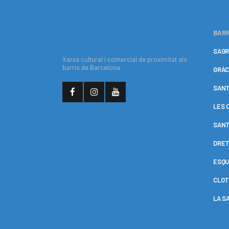
BARR
SAGR
Xarxa cultural i comercial de proximitat als
barris de Barcelona
GRÀC
SANT
LES 
SANT
DRET
ESQU
CLOT
LA S