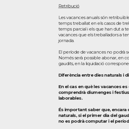
Retribució
Les vacances anuals són retribuïble
temps treballat en els casos de treb
temps parcial i els que han dut a t
vacances que els treballadors a te
jornada.
El període de vacances no podrà s
Només serà possible abonar, en co
gaudits, en la liquidació correspon
Diferència entre dies naturals i d
En el cas en què les vacances es
comprendrà diumenges i festius;
laborables.
És important saber que, encara 
naturals, si el primer dia del ga
no es podrà computar i el període