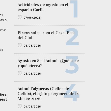
Actividades de agosto en el
espacio Carlit
el
07/08/2026
ts a
seva
Placas solares en el Casal Parc
del Clot
06/08/2026
no
Agosto en Sant Antoni: ¿Qué abre
y qué cierra?
05/08/2026
Antoni Falgueras (Celler de
Gelida), elegido pregonero de la
dies
Mercè 2026
uest
04/08/2026