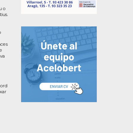
u o
ius.
o
nces
e
 va
cord
ixar
l