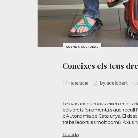
AGENDA CULTURAL
Coneixes els teus dr
by
acelobert
10/10/2016
Les vacances consisteixen en els d
dels drets fonamentals que recull l’a
d’Autonomia de Catalunya. El desc
treballadors, és molt comú. Així, s
Durada