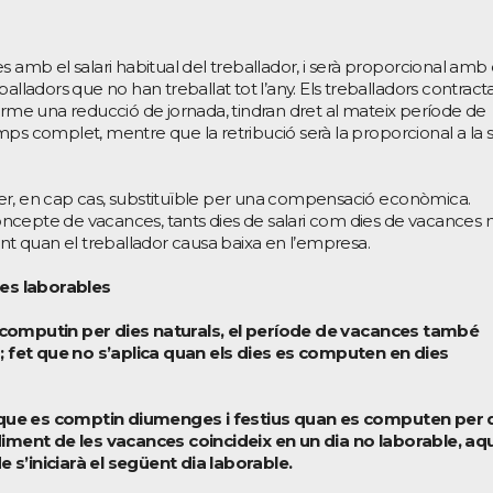
s amb el salari habitual del treballador, i serà proporcional amb 
alladors que no han treballat tot l’any. Els treballadors contracta
erme una reducció de jornada, tindran dret al mateix període de
mps complet, mentre que la retribució serà la proporcional a la 
er, en cap cas, substituïble per una compensació econòmica.
ncepte de vacances, tants dies de salari com dies de vacances 
ent quan el treballador causa baixa en l’empresa.
ies laborables
 computin per dies naturals, el període de vacances també
 fet que no s’aplica quan els dies es computen en dies
que es comptin diumenges i festius quan es computen per 
udiment de les vacances coincideix en un dia no laborable, aq
 s’iniciarà el següent dia laborable.