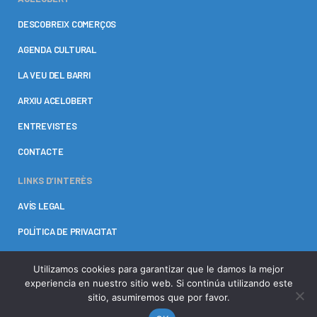
DESCOBREIX COMERÇOS
AGENDA CULTURAL
LA VEU DEL BARRI
ARXIU ACELOBERT
ENTREVISTES
CONTACTE
LINKS D’INTERÈS
AVÍS LEGAL
POLÍTICA DE PRIVACITAT
POLÍTICAS DE COOKIES
Utilizamos cookies para garantizar que le damos la mejor
experiencia en nuestro sitio web. Si continúa utilizando este
sitio, asumiremos que por favor.