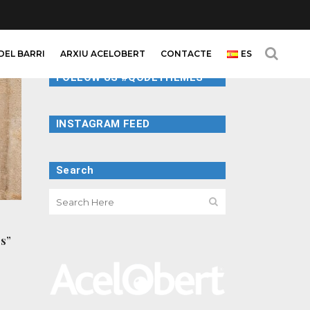
DEL BARRI
ARXIU ACELOBERT
CONTACTE
ES
FOLLOW US #QODETHEMES
INSTAGRAM FEED
Search
es”