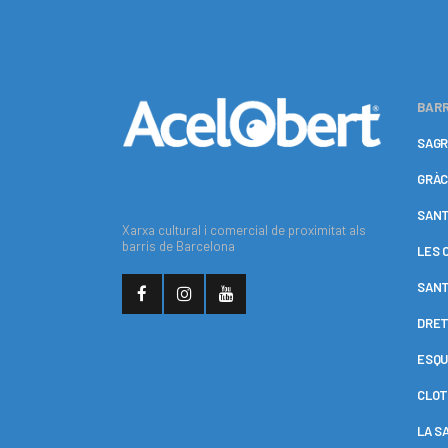
BARR
SAGR
GRÀC
SANT
Xarxa cultural i comercial de proximitat als
barris de Barcelona
LES 
SANT
DRET
ESQU
CLOT
LA S