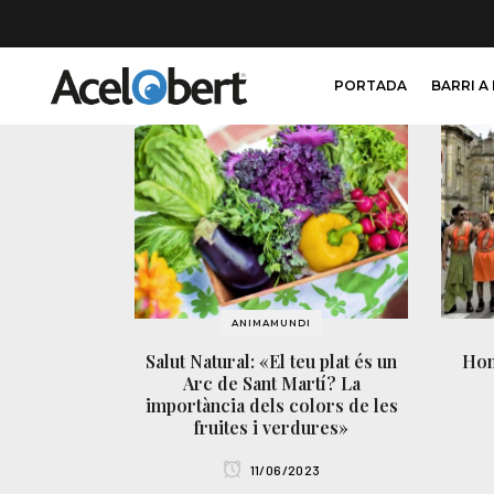
PORTADA
BARRI A
ANIMAMUNDI
Salut Natural: «El teu plat és un
Hom
Arc de Sant Martí? La
importància dels colors de les
fruites i verdures»
11/06/2023