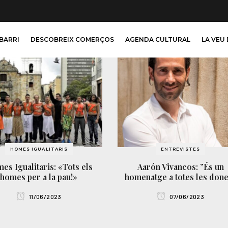
 BARRI
DESCOBREIX COMERÇOS
AGENDA CULTURAL
LA VEU 
HOMES IGUALITARIS
ENTREVISTES
es Igualitaris: «Tots els
Aarón Vivancos: ”És un
homes per a la pau!»
homenatge a totes les don
11/06/2023
07/06/2023