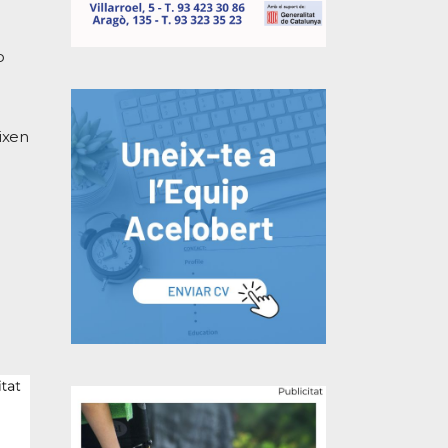
o
eixen