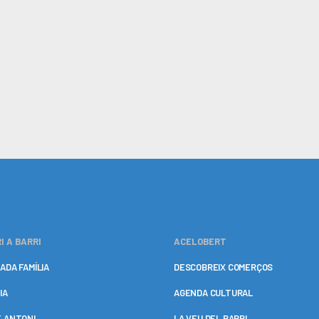
I A BARRI
ACELOBERT
ADA FAMÍLIA
DESCOBREIX COMERÇOS
IA
AGENDA CULTURAL
 ANTONI
LA VEU DEL BARRI