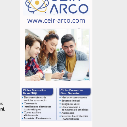
ns
ni
,