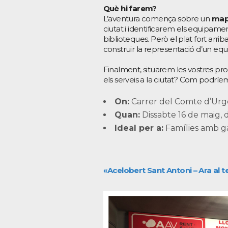
Què hi farem?
L’aventura comença sobre un
map
ciutat i identificarem els equipame
biblioteques. Però el plat fort arriba 
construir la representació d’un e
Finalment, situarem les vostres prop
els serveis a la ciutat? Com podríem mi
On:
Carrer del Comte d’Urgel
Quan:
Dissabte 16 de maig, d’
Ideal per a:
Famílies amb ga
«Acelobert Sant Antoni – Ara al