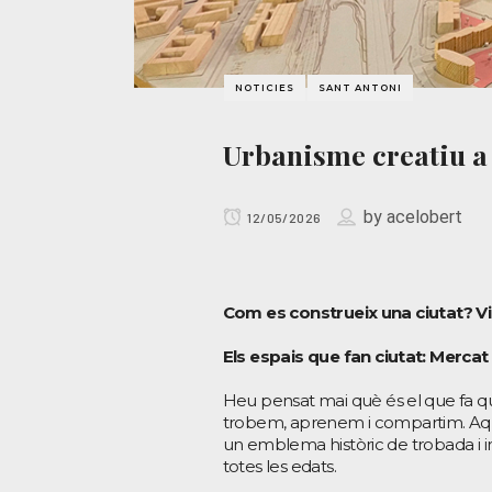
NOTICIES
SANT ANTONI
Urbanisme creatiu a
by
acelobert
12/05/2026
Com es construeix una ciutat? Vi
Els espais que fan ciutat: Mercat
Heu pensat mai què és el que fa que
trobem, aprenem i compartim. Aque
un emblema històric de trobada i in
totes les edats.