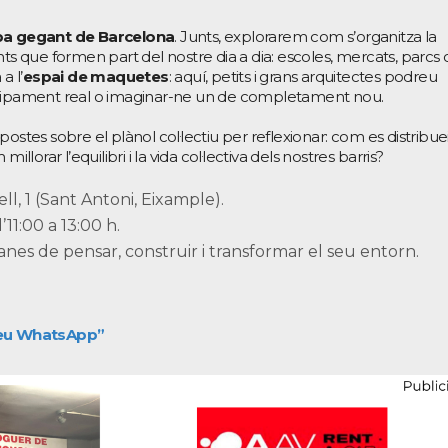
a gegant de Barcelona
. Junts, explorarem com s’organitza la
nts que formen part del nostre dia a dia: escoles, mercats, parcs 
a l’
espai de maquetes
: aquí, petits i grans arquitectes podreu
quipament real o imaginar-ne un de completament nou.
ostes sobre el plànol col·lectiu per reflexionar: com es distribu
llorar l’equilibri i la vida col·lectiva dels nostres barris?
l, 1 (Sant Antoni, Eixample).
11:00 a 13:00 h.
nes de pensar, construir i transformar el seu entorn.
 teu WhatsApp”