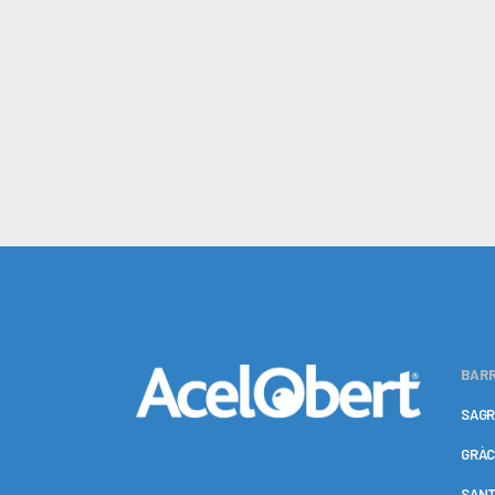
BARR
SAGR
GRÀC
SANT