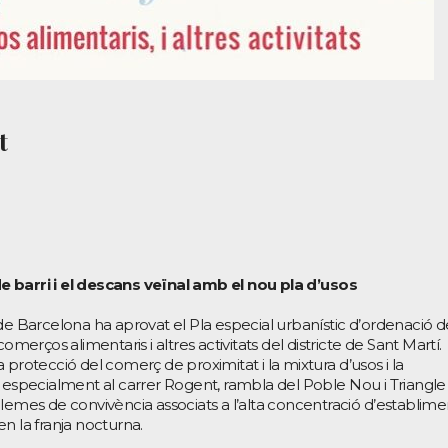
t
 barri i el descans veïnal amb el nou pla d’usos
de Barcelona ha aprovat el Pla especial urbanístic d’ordenació d
omerços alimentaris i altres activitats del districte de Sant Martí.
 protecció del comerç de proximitat i la mixtura d’usos i la
, especialment al carrer Rogent, rambla del Poble Nou i Triangle
lemes de convivència associats a l’alta concentració d’establime
n la franja nocturna.