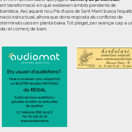
tant transformació en què existeixen àmbits pendents de
ística. Així, aquest nou Pla d’usos de Sant Martí busca l’equilib
ormació estructural, alhora que dona resposta als conflictes de
eterminats usos en planta baixa. Tot plegat, per avançar cap a u
ida i el comerç de barri.