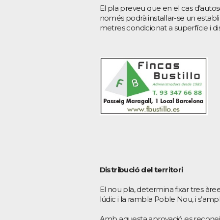
El pla preveu que en el cas d’autos
només podrà instal·lar-se un establ
metres condicionat a superfície i d
Distribució del territori
El nou pla, determina fixar tres à
lúdic i la rambla Poble Nou, i s’amp
Amb aquesta aprovació es reconeix 