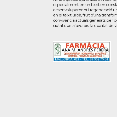
especialment en un teixit en cons
desenvolupament i regeneració urban
en el teixit urbà, fruit d’una transf
convivència actuals generats per d
ciutat que afavoreixi la qualitat de v