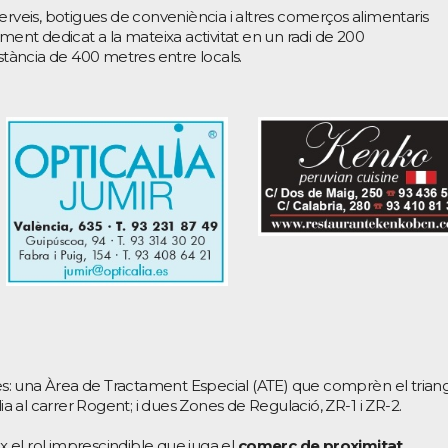
erveis, botigues de conveniència i altres comerços alimentaris
iment dedicat a la mateixa activitat en un radi de 200
istància de 400 metres entre locals.
rees: una Àrea de Tractament Especial (ATE) que comprèn el trian
lia al carrer Rogent; i dues Zones de Regulació, ZR-1 i ZR-2.
el rol imprescindible que juga el
comerç de proximitat
,