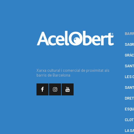
BARR
SAGR
GRÀC
SANT
Xarxa cultural i comercial de proximitat als
barris de Barcelona
LES 
SANT
DRET
ESQU
CLOT
LA S