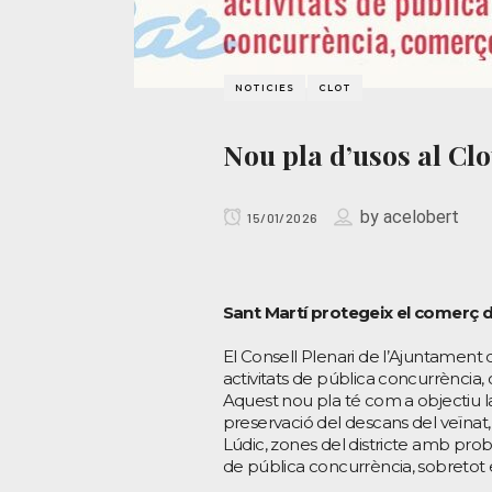
NOTICIES
CLOT
Nou pla d’usos al Clo
by
acelobert
15/01/2026
Sant Martí protegeix el comerç de
El Consell Plenari de l’Ajuntament 
activitats de pública concurrència, c
Aquest nou pla té com a objectiu la
preservació del descans del veïnat
Lúdic, zones del districte amb prob
de pública concurrència, sobretot e