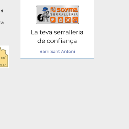
ri
na