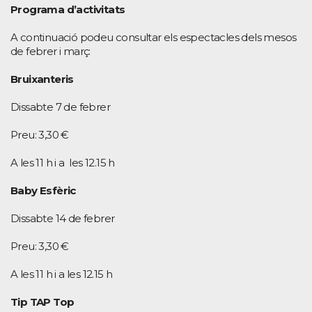
Programa d’activitats
A continuació podeu consultar els espectacles dels mesos
de febrer i març:
Bruixanteris
Dissabte 7 de febrer
Preu: 3,30 €
A les 11 h i a les 12.15 h
Baby Esfèric
Dissabte 14 de febrer
Preu: 3,30 €
A les 11 h i a les 12.15 h
Tip TAP Top