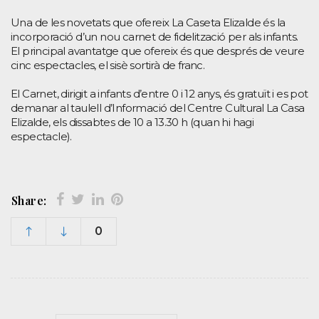
Una de les novetats que ofereix La Caseta Elizalde és la
incorporació d’un nou carnet de fidelització per als infants.
El principal avantatge que ofereix és que després de veure
cinc espectacles, el sisè sortirà de franc.
El Carnet, dirigit a infants d’entre 0 i 12 anys, és gratuït i es pot
demanar al taulell d’Informació del Centre Cultural La Casa
Elizalde, els dissabtes de 10 a 13.30 h (quan hi hagi
espectacle).
Share:
0