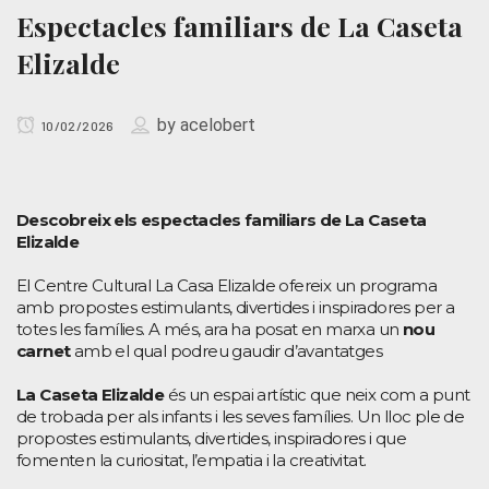
Espectacles familiars de La Caseta
Elizalde
by
acelobert
10/02/2026
Descobreix els espectacles familiars de La Caseta
Elizalde
El Centre Cultural La Casa Elizalde ofereix un programa
amb propostes estimulants, divertides i inspiradores per a
totes les famílies. A més, ara ha posat en marxa un
nou
carnet
amb el qual podreu gaudir d’avantatges
La Caseta Elizalde
és un espai artístic que neix com a punt
de trobada per als infants i les seves famílies. Un lloc ple de
propostes estimulants, divertides, inspiradores i que
fomenten la curiositat, l’empatia i la creativitat.