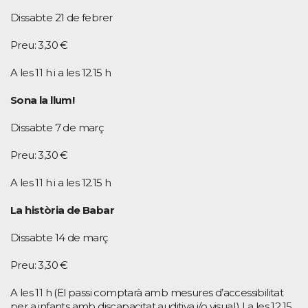
Dissabte 21 de febrer
Preu: 3,30 €
A les 11 h i a les 12.15 h
Sona la llum!
Dissabte 7 de març
Preu: 3,30 €
A les 11 h i a les 12.15 h
La història de Babar
Dissabte 14 de març
Preu: 3,30 €
A les 11 h (El passi comptarà amb mesures d’accessibilitat
per a infants amb discapacitat auditiva i/o visual.) I a les 12.15