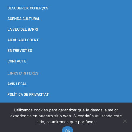
DESCOBREIX COMERÇOS
AGENDA CULTURAL
LA VEU DEL BARRI
ARXIU ACELOBERT
ENTREVISTES
CONTACTE
LINKS D’INTERÈS
AVÍS LEGAL
POLÍTICA DE PRIVACITAT
POLÍTICAS DE COOKIES
Utilizamos cookies para garantizar que le damos la mejor
experiencia en nuestro sitio web. Si continúa utilizando este
sitio, asumiremos que por favor.
OK