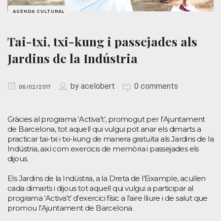
AGENDA CULTURAL
Tai-txi, txi-kung i passejades als
Jardins de la Indústria
by
acelobert
0 comments
06/02/2017
Gràcies al programa ‘Activa’t’, promogut per l’Ajuntament
de Barcelona, tot aquell qui vulgui pot anar els dimarts a
practicar tai-txi i txi-kung de manera gratuïta als Jardins de la
Indústria, així com exercicis de memòria i passejades els
dijous.
Els Jardins de la Indústria, a la Dreta de l’Eixample, acullen
cada dimarts i dijous tot aquell qui vulgui a participar al
programa ‘Activa’t’ d’exercici físic a l’aire lliure i de salut que
promou l’Ajuntament de Barcelona.