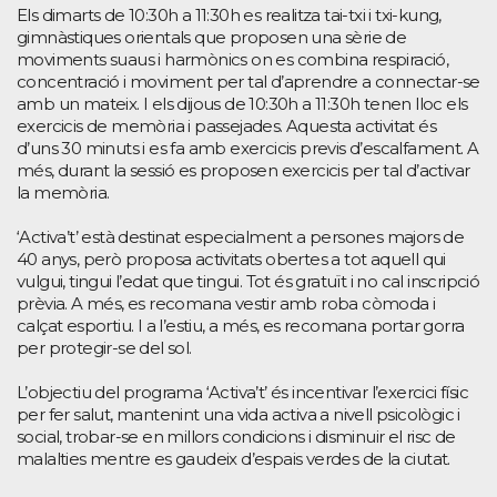
Els dimarts de 10:30h a 11:30h es realitza tai-txi i txi-kung,
gimnàstiques orientals que proposen una sèrie de
moviments suaus i harmònics on es combina respiració,
concentració i moviment per tal d’aprendre a connectar-se
amb un mateix. I els dijous de 10:30h a 11:30h tenen lloc els
exercicis de memòria i passejades. Aquesta activitat és
d’uns 30 minuts i es fa amb exercicis previs d’escalfament. A
més, durant la sessió es proposen exercicis per tal d’activar
la memòria.
‘Activa’t’ està destinat especialment a persones majors de
40 anys, però proposa activitats obertes a tot aquell qui
vulgui, tingui l’edat que tingui. Tot és gratuït i no cal inscripció
prèvia. A més, es recomana vestir amb roba còmoda i
calçat esportiu. I a l’estiu, a més, es recomana portar gorra
per protegir-se del sol.
L’objectiu del programa ‘Activa’t’ és incentivar l’exercici físic
per fer salut, mantenint una vida activa a nivell psicològic i
social, trobar-se en millors condicions i disminuir el risc de
malalties mentre es gaudeix d’espais verdes de la ciutat.