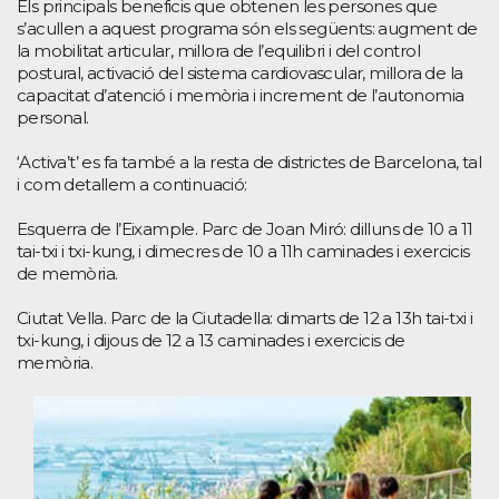
Els principals beneficis que obtenen les persones que
s’acullen a aquest programa són els següents: augment de
la mobilitat articular, millora de l’equilibri i del control
postural, activació del sistema cardiovascular, millora de la
capacitat d’atenció i memòria i increment de l’autonomia
personal.
‘Activa’t’ es fa també a la resta de districtes de Barcelona, tal
i com detallem a continuació:
Esquerra de l’Eixample. Parc de Joan Miró: dilluns de 10 a 11
tai-txi i txi-kung, i dimecres de 10 a 11h caminades i exercicis
de memòria.
Ciutat Vella. Parc de la Ciutadella: dimarts de 12 a 13h tai-txi i
txi-kung, i dijous de 12 a 13 caminades i exercicis de
memòria.