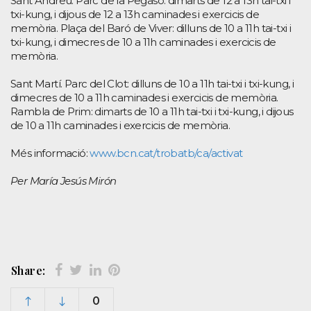
Sant Andreu. Parc de la Pegaso: dimarts de 12 a 13h tai-txi i
txi-kung, i dijous de 12 a 13h caminades i exercicis de
memòria. Plaça del Baró de Viver: dilluns de 10 a 11h tai-txi i
txi-kung, i dimecres de 10 a 11h caminades i exercicis de
memòria.
Sant Martí. Parc del Clot: dilluns de 10 a 11h tai-txi i txi-kung, i
dimecres de 10 a 11h caminades i exercicis de memòria.
Rambla de Prim: dimarts de 10 a 11h tai-txi i txi-kung, i dijous
de 10 a 11h caminades i exercicis de memòria.
Més informació:
www.bcn.cat/trobatb/ca/activat
Per María Jesús Mirón
Share:
0