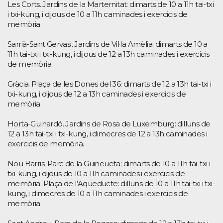
Les Corts. Jardins de la Marternitat: dimarts de 10 a 11h tai-txi
i txi-kung, i dijous de 10 a 11h caminades i exercicis de
memòria.
Sarrià-Sant Gervasi. Jardins de Vil·la Amèlia: dimarts de 10 a
11h tai-txi i txi-kung, i dijous de 12 a 13h caminades i exercicis
de memòria.
Gràcia. Plaça de les Dones del 36: dimarts de 12 a 13h tai-txi i
txi-kung, i dijous de 12 a 13h caminades i exercicis de
memòria.
Horta-Guinardó. Jardins de Rosa de Luxemburg: dilluns de
12 a 13h tai-txi i txi-kung, i dimecres de 12 a 13h caminades i
exercicis de memòria.
Nou Barris. Parc de la Guineueta: dimarts de 10 a 11h tai-txi i
txi-kung, i dijous de 10 a 11h caminades i exercicis de
memòria. Plaça de l’Aqüeducte: dilluns de 10 a 11h tai-txi i txi-
kung, i dimecres de 10 a 11h caminades i exercicis de
memòria.