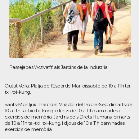
Passejades ‘Activat’t’ als Jardins de la Indústria
Ciutat Vella. Platja de l’Espai de Mar: dissabte de 10 a 11h tai-
txi i txi-kung.
Sants-Montjuïc. Parc del Mirador del Poble-Sec: dimarts de
10 a 11h tai-txi i txi-kung, i dijous de 10 a 11h caminades i
exercicis de memòria. Jardins dels Drets Humans: dimarts
de 10 a 11h tai-txi i txi-kung, i dijous de 10 a 11h caminades i
exercicis de memòria.