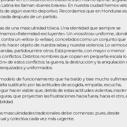
 Latina les llaman «barres braves». En nuestra ciudad hemos vist
s de algún evento deportivo. Recordamos que en Honduras est
niciada después de un partido.
as de una masculinidad tóxica. Una identidad que siempre se
amamos «fraternidad excluyente». Un «nosotros» uniforme, donde
o, contra un «ellos» (o «ellas»), concebidos como un conjunto que
lo hacer objeto de nuestra rabia y nuestra violencia. Lo vemos 
 bandas, partidos,entre otros. Está presente, con mayor o menor
os conflictos. Distintos nombres que copian en pequeña escala l
n» de estos conflictos: la guerra, la destrucción y la aniquilación 
erarquizados y uniformados.
modelo de funcionamiento que ha traído y trae mucho sufrimie
ta sustituirlo por las actitudes de acogida, empatía, escucha,
ir hacer visible que, detrás de estas actitudes violentas, insole
uras, que proyectan las frustraciones hacia fuera, hacia el otro,
ilidad.
as masculinidades tradicionales debe comenzar, pues, desde
idual y colectiva cada vez más urgente.