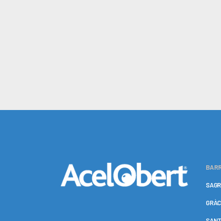
BARR
SAGR
GRÀC
SANT