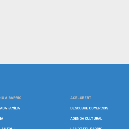
IO A BARRIO
ACELOBERT
ADA FAMÍLIA
DESCUBRE COMERCIOS
IA
AGENDA CULTURAL
 ANTONI
LA VOZ DEL BARRIO