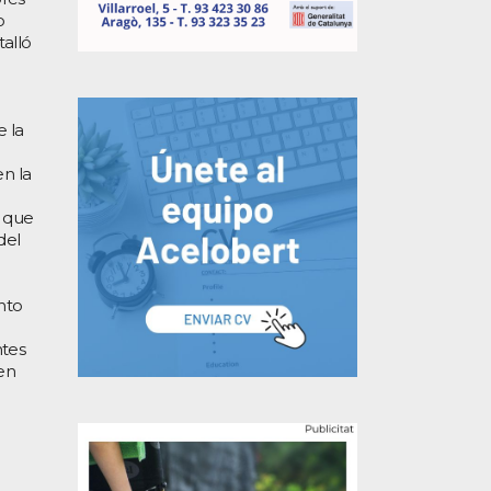
o
alló
 la
en la
o que
del
nto
ntes
 en