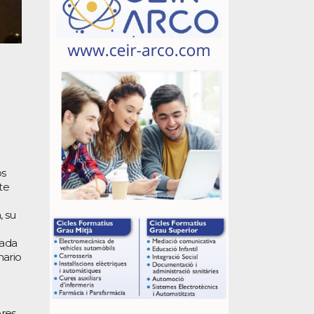
os
te
, su
hada
nario
ores