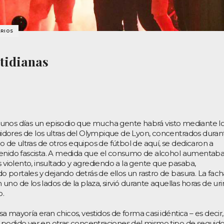
ARIOS
tidianas
ace unos días un episodio que mucha gente habrá visto mediante l
dores de los ultras del Olympique de Lyon, concentrados duran
yo de ultras de otros equipos de fútbol de aquí, se dedicaron a
tenido fascista. A medida que el consumo de alcohol aumentaba
iolento, insultado y agrediendo a la gente que pasaba,
portales y dejando detrás de ellos un rastro de basura. La fac
n uno de los lados de la plaza, sirvió durante aquellas horas de uri
o.
 mayoría eran chicos, vestidos de forma casi idéntica – es decir,
 podido ver en otras concentraciones del mismo tipo de seguid