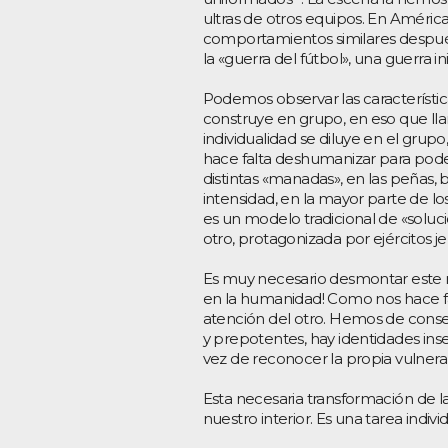
ultras de otros equipos. En América
comportamientos similares despué
la «guerra del fútbol», una guerra i
Podemos observar las característic
construye en grupo, en eso que ll
individualidad se diluye en el grup
hace falta deshumanizar para poder
distintas «manadas», en las peñas,
intensidad, en la mayor parte de l
es un modelo tradicional de «solució
otro, protagonizada por ejércitos j
Es muy necesario desmontar este 
en la humanidad! Como nos hace fal
atención del otro. Hemos de consegu
y prepotentes, hay identidades inseg
vez de reconocer la propia vulnerab
Esta necesaria transformación
de l
nuestro interior. Es una tarea indiv