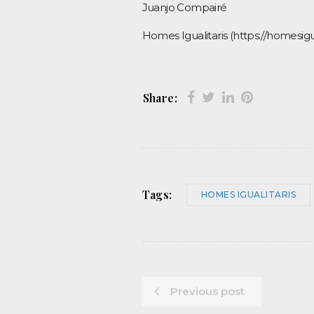
Juanjo Compairé
Homes Igualitaris (https://homesigu
Share:
Tags:
HOMES IGUALITARIS
Previous post