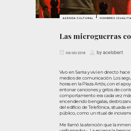
AGENDA CULTURAL
HOMBRES IGUALIT
Las microguerras co
by
acelobert
06/05/2019
Vivo en Sarria y viví en directo h
medios de comunicación. Los segui
horas en la Plaza Artós, con el apo
entonar canciones y gritos de con
comportamiento era cada vez más v
encendiendo bengalas, destrozando 
del edificio de Telefónica, situada e
público, como un ritual de incivism
Me llamó la atención que la inmensa
uniformados -. La escena la hemos