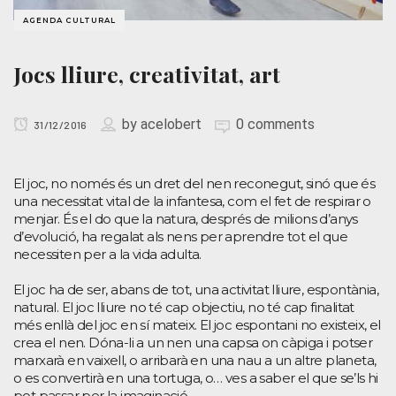
AGENDA CULTURAL
Jocs lliure, creativitat, art
by
acelobert
0 comments
31/12/2016
El joc, no només és un dret del nen reconegut, sinó que és
una necessitat vital de la infantesa, com el fet de respirar o
menjar. És el do que la natura, després de milions d’anys
d’evolució, ha regalat als nens per aprendre tot el que
necessiten per a la vida adulta.
El joc ha de ser, abans de tot, una activitat lliure, espontània,
natural. El joc lliure no té cap objectiu, no té cap finalitat
més enllà del joc en sí mateix. El joc espontani no existeix, el
crea el nen. Dóna-li a un nen una capsa on càpiga i potser
marxarà en vaixell, o arribarà en una nau a un altre planeta,
o es convertirà en una tortuga, o… ves a saber el que se’ls hi
pot passar per la imaginació.