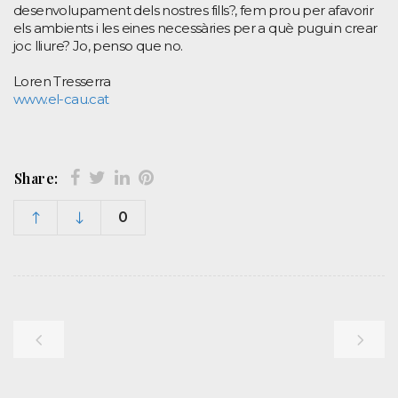
desenvolupament dels nostres fills?, fem prou per afavorir
els ambients i les eines necessàries per a què puguin crear
joc lliure? Jo, penso que no.
Loren Tresserra
www.el-cau.cat
Share:
0