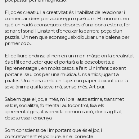
El joc és creatiu. La creativitat és l’habilitat de relacionar i
connectar idees per aconseguir quelcom. El moment en
què un nadó aconsegueix després d’una bona estona, fer
sonar el sonall. L’instant d’encaixar la darrera peça d’un
puzzle. Un nen que aconsegueix dibuixar una balena per
primer cop,…
El joc lliure endinsa al nen en un món màgic on la creativitat
és el fil conductor que el portarà a la descoberta, a
l’aprenentatge i, en molts casos, a l’art. Un infant deixant
portar el seu cos per una música. Uns amics jugant a
pirates. Una nena amb un llapis i un paper deixant que la
seva ànima guií la seva mà, sense més. Art pur.
Sabem que el joc, a més, millora l‘autoestima, transmet
valors, socialitza, fomenta l’autocontrol, fixa els
aprenentatges, afavoreix la comunicació, dona agilitat,
desestressa i ensenya.
Som conscients de l’important que és el joc, i
concretament el joc lliure, en el correcte