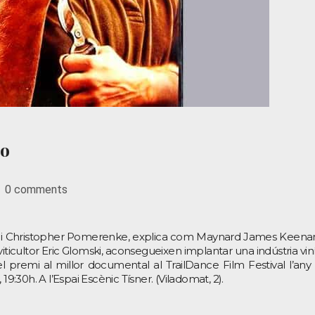
no
0 comments
e i Christopher Pomerenke, explica com Maynard James Keena
iticultor Eric Glomski, aconsegueixen implantar una indústria vin
l premi al millor documental al TrailDance Film Festival l’any 
, 19:30h. A l’Espai Escènic Tísner. (Viladomat, 2).