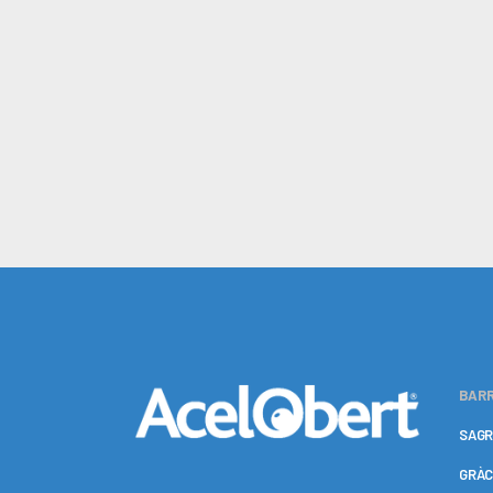
BARR
SAGR
GRÀC