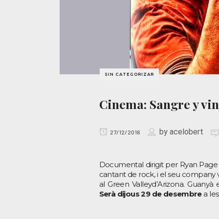
SIN CATEGORIZAR
Cinema: Sangre y vi
by
acelobert
27/12/2016
Documental dirigit per Ryan Pag
cantant de rock, i el seu company v
al Green Valleyd’Arizona. Guanyà e
Serà dijous 29 de desembre
a les