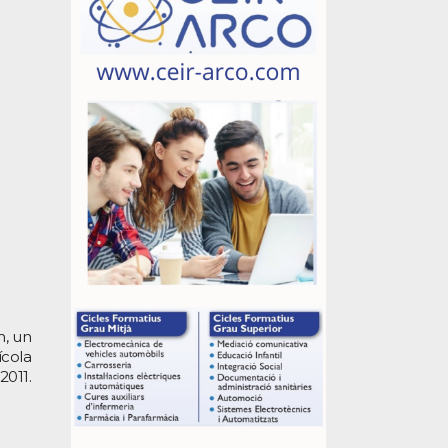
n, un
ícola
2011.