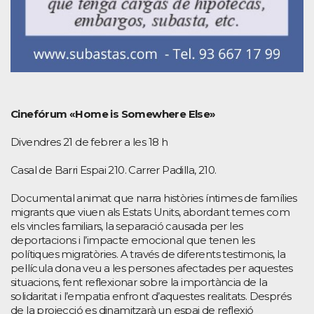
Cinefórum «Home is Somewhere Else»
Divendres 21 de febrer a les 18 h
Casal de Barri Espai 210. Carrer Padilla, 210.
Documental animat que narra històries íntimes de famílies
migrants que viuen als Estats Units, abordant temes com
els vincles familiars, la separació causada per les
deportacions i l’impacte emocional que tenen les
polítiques migratòries. A través de diferents testimonis, la
pel·lícula dona veu a les persones afectades per aquestes
situacions, fent reflexionar sobre la importància de la
solidaritat i l’empatia enfront d’aquestes realitats. Després
de la projecció es dinamitzarà un espai de reflexió