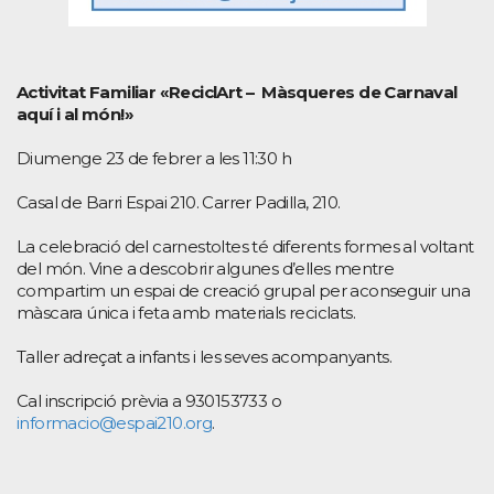
Activitat Familiar «ReciclArt – Màsqueres de Carnaval
aquí i al món!»
Diumenge 23 de febrer a les 11:30 h
Casal de Barri Espai 210. Carrer Padilla, 210.
La celebració del carnestoltes té diferents formes al voltant
del món. Vine a descobrir algunes d’elles mentre
compartim un espai de creació grupal per aconseguir una
màscara única i feta amb materials reciclats.
Taller adreçat a infants i les seves acompanyants.
Cal inscripció prèvia a 930153733 o
informacio@espai210.org
.