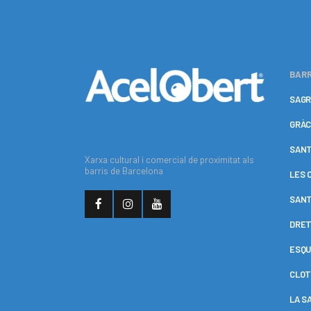
BARR
SAGR
GRÀC
SANT
Xarxa cultural i comercial de proximitat als
barris de Barcelona
LES 
SANT
DRET
ESQU
CLOT
LA S