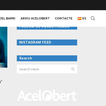
DEL BARRI
ARXIU ACELOBERT
CONTACTE
ES
FOLLOW US #QODETHEMES
INSTAGRAM FEED
Search
n”