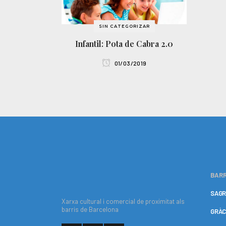
SIN CATEGORIZAR
Infantil: Pota de Cabra 2.0
01/03/2019
BARR
SAGR
Xarxa cultural i comercial de proximitat als
barris de Barcelona
GRÀC