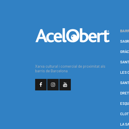
BARR
SAGR
GRÀC
SANT
Xarxa cultural i comercial de proximitat als
barris de Barcelona
LES 
SANT
DRET
ESQU
CLOT
LA S