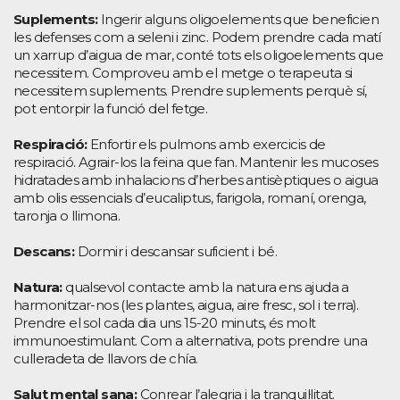
Suplements:
Ingerir alguns oligoelements que beneficien
les defenses com a seleni i zinc. Podem prendre cada matí
un xarrup d’aigua de mar, conté tots els oligoelements que
necessitem. Comproveu amb el metge o terapeuta si
necessitem suplements. Prendre suplements perquè sí,
pot entorpir la funció del fetge.
Respiració:
Enfortir els pulmons amb exercicis de
respiració. Agrair-los la feina que fan. Mantenir les mucoses
hidratades amb inhalacions d’herbes antisèptiques o aigua
amb olis essencials d’eucaliptus, farigola, romaní, orenga,
taronja o llimona.
Descans:
Dormir i descansar suficient i bé.
Natura:
qualsevol contacte amb la natura ens ajuda a
harmonitzar-nos (les plantes, aigua, aire fresc, sol i terra).
Prendre el sol cada dia uns 15-20 minuts, és molt
immunoestimulant. Com a alternativa, pots prendre una
culleradeta de llavors de chía.
Salut mental sana:
Conrear l’alegria i la tranquil·litat.