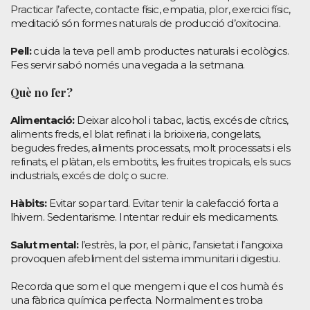
Practicar l’afecte, contacte físic, empatia, plor, exercici físic,
meditació són formes naturals de producció d’oxitocina.
Pell:
cuida la teva pell amb productes naturals i ecològics.
Fes servir sabó només una vegada a la setmana.
Què no fer?
Alimentació:
Deixar alcohol i tabac, lactis, excés de cítrics,
aliments freds, el blat refinat i la brioixeria, congelats,
begudes fredes, aliments processats, molt processats i els
refinats, el plàtan, els embotits, les fruites tropicals, els sucs
industrials, excés de dolç o sucre.
Hàbits:
Evitar sopar tard. Evitar tenir la calefacció forta a
lhivern. Sedentarisme. Intentar reduir els medicaments.
Salut mental:
l’estrès, la por, el pànic, l’ansietat i l’angoixa
provoquen afebliment del sistema immunitari i digestiu.
Recorda que som el que mengem i que el cos humà és
una fàbrica química perfecta. Normalment es troba