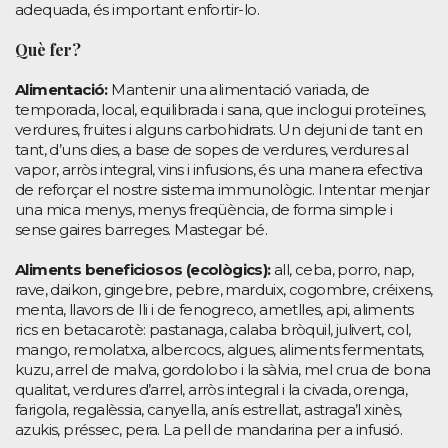
adequada, és important enfortir-lo.
Què fer?
Alimentació:
Mantenir una alimentació variada, de
temporada, local, equilibrada i sana, que inclogui proteïnes,
verdures, fruites i alguns carbohidrats. Un dejuni de tant en
tant, d’uns dies, a base de sopes de verdures, verdures al
vapor, arròs integral, vins i infusions, és una manera efectiva
de reforçar el nostre sistema immunològic. Intentar menjar
una mica menys, menys freqüència, de forma simple i
sense gaires barreges. Mastegar bé.
Aliments beneficiosos (ecològics):
all, ceba, porro, nap,
rave, daikon, gingebre, pebre, marduix, cogombre, créixens,
menta, llavors de lli i de fenogreco, ametlles, api, aliments
rics en betacarotè: pastanaga, calaba bròquil, julivert, col,
mango, remolatxa, albercocs, algues, aliments fermentats,
kuzu, arrel de malva, gordolobo i la sàlvia, mel crua de bona
qualitat, verdures d’arrel, arròs integral i la civada, orenga,
farigola, regalèssia, canyella, anís estrellat, astraga’l xinès,
azukis, préssec, pera. La pell de mandarina per a infusió.