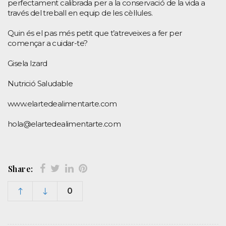
perfectament calibrada per a la conservació de la vida a
través del treball en equip de les cèl·lules.
Quin és el pas més petit que t’atreveixes a fer per
començar a cuidar-te?
Gisela Izard
Nutrició Saludable
www.elartedealimentarte.com
hola@elartedealimentarte.com
Share:
0