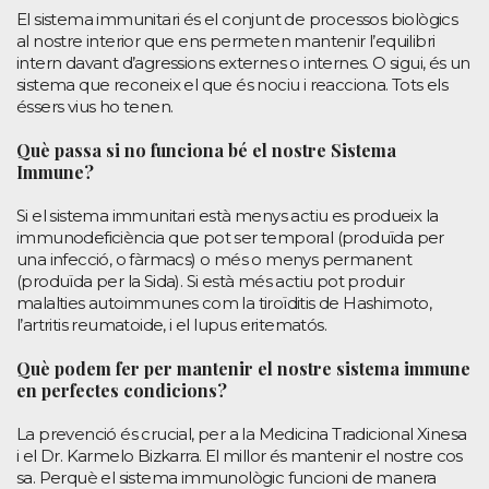
El sistema immunitari és el conjunt de processos biològics
al nostre interior que ens permeten mantenir l’equilibri
intern davant d’agressions externes o internes. O sigui, és un
sistema que reconeix el que és nociu i reacciona. Tots els
éssers vius ho tenen.
Què passa si no funciona bé el nostre Sistema
Immune?
Si el sistema immunitari està menys actiu es produeix la
immunodeficiència que pot ser temporal (produïda per
una infecció, o fàrmacs) o més o menys permanent
(produïda per la Sida). Si està més actiu pot produir
malalties autoimmunes com la tiroïditis de Hashimoto,
l’artritis reumatoide, i el lupus eritematós.
Què podem fer per mantenir el nostre sistema immune
en perfectes condicions?
La prevenció és crucial, per a la Medicina Tradicional Xinesa
i el Dr. Karmelo Bizkarra. El millor és mantenir el nostre cos
sa. Perquè el sistema immunològic funcioni de manera