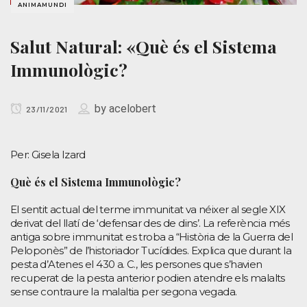
ANIMAMUNDI
Salut Natural: «Què és el Sistema
Immunològic?
by
acelobert
23/11/2021
Per: Gisela Izard
Què és el Sistema Immunològic?
El sentit actual del terme immunitat va néixer al segle XIX
derivat del llatí de ‘defensar des de dins’. La referència més
antiga sobre immunitat es troba a “Història de la Guerra del
Peloponès” de l’historiador Tucídides. Explica que durant la
pesta d’Atenes el 430 a. C., les persones que s’havien
recuperat de la pesta anterior podien atendre els malalts
sense contraure la malaltia per segona vegada.