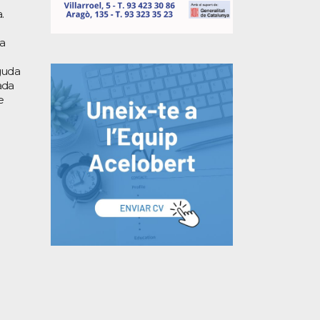
.
la
guda
ada
e