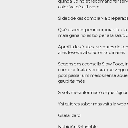
quinoa. Jo no et recomano fer servi
calor. Va bé a l’hivern.
Si decideixes comprar-la preparada,
Què esperes per incorporar-la a la
mala gana no és bo per a la salut. C
Aprofita les fruites i verdures de t
a les teves elaboracions culinàries.
Segons ens aconsella Slow Food, i
comprar fruita i verdura que vingui 
pots passar uns mesos sense aquest
gaudiràs més.
Si vols més informació o que t’ajudi 
Y si quieres saber mas visita la web
Gisela Izard
Nutrición Saludable