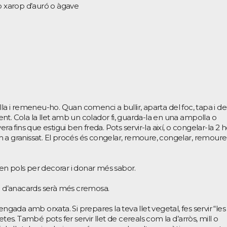
 o xarop d’auró o àgave
lla i remeneu-ho. Quan comenci a bullir, aparta del foc, tapa i de
t. Cola la llet amb un colador fi, guarda-la en una ampolla o
ra fins que estigui ben freda. Pots servir-la així, o congelar-la 2 
 a granissat. El procés és congelar, remoure, congelar, remoure 
en pols per decorar i donar més sabor.
 o d’anacards serà més cremosa.
engada amb orxata. Si prepares la teva llet vegetal, fes servir “les
tes. També pots fer servir llet de cereals com la d’arròs, mill o