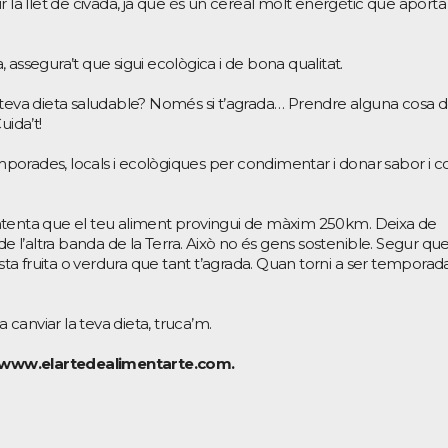
r la llet de civada, ja que és un cereal molt energètic que aporta
 assegura’t que sigui ecològica i de bona qualitat.
 teva dieta saludable? Només si t’agrada… Prendre alguna cosa 
uida’t!
emporades, locals i ecològiques per condimentar i donar sabor i c
ntenta que el teu aliment provingui de màxim 250km. Deixa de
de l’altra banda de la Terra. Això no és gens sostenible. Segur qu
a fruita o verdura que tant t’agrada. Quan torni a ser temporad
a canviar la teva dieta, truca’m.
www.elartedealimentarte.com.