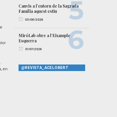
Canvis a l’entorn de la Sagrada
Família aquest estiu
03/08/2026
de
MiróLab obre a l’Eixample
Esquerra
olor
31/07/2026
e
@REVISTA_ACELOBERT
a, en