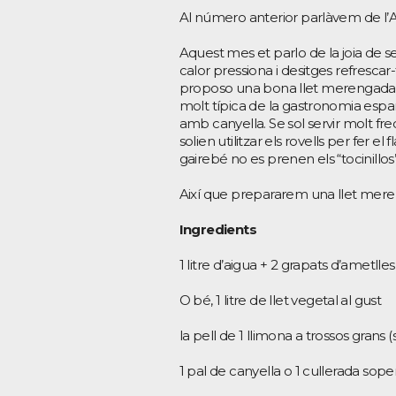
Al número anterior parlàvem de l’Arc
Aquest mes et parlo de la joia de se
calor pressiona i desitges refresca
proposo una bona llet merengada. 
molt típica de la gastronomia espan
amb canyella. Se sol servir molt fre
solien utilitzar els rovells per fer el
gairebé no es prenen els “tocinillos”
Així que prepararem una llet mereng
Ingredients
1 litre d’aigua + 2 grapats d’ametlle
O bé, 1 litre de llet vegetal al gust
la pell de 1 llimona a trossos grans 
1 pal de canyella o 1 cullerada sope