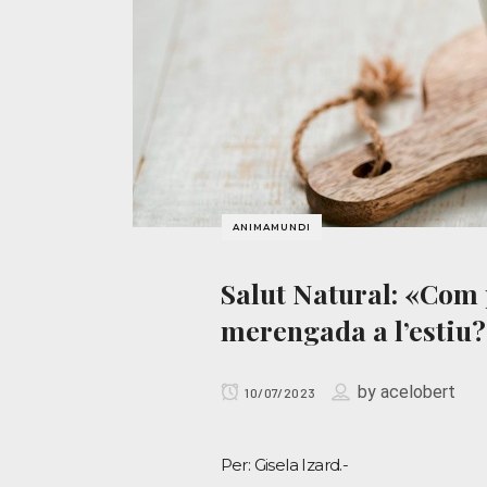
ANIMAMUNDI
Salut Natural: «Com p
merengada a l’estiu
by
acelobert
10/07/2023
Per: Gisela Izard.-