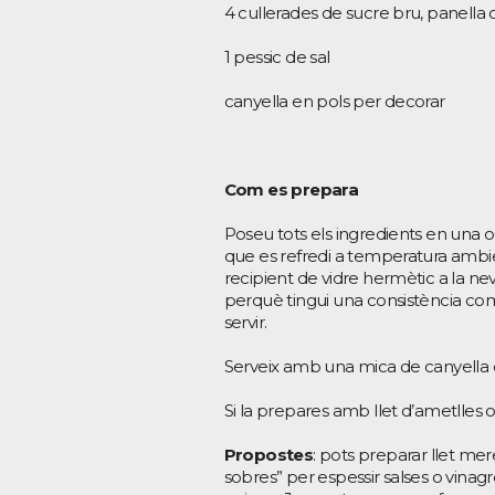
4 cullerades de sucre bru, panella
1 pessic de sal
canyella en pols per decorar
Com es prepara
Poseu tots els ingredients en una o
que es refredi a temperatura ambien
recipient de vidre hermètic a la neve
perquè tingui una consistència com
servir.
Serveix amb una mica de canyella 
Si la prepares amb llet d’ametlles
Propostes
: pots preparar llet mer
sobres” per espessir salses o vinagre