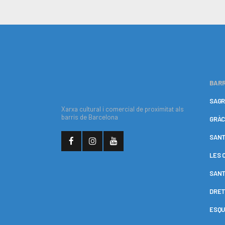
BARR
SAGR
Xarxa cultural i comercial de proximitat als
barris de Barcelona
GRÀC
SANT
LES 
SANT
DRET
ESQU