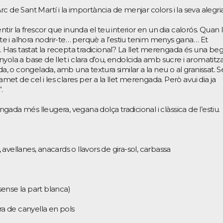
 de Sant Martí i la importància de menjar colors i la seva alegria
ntir la frescor que inunda el teu interior en un dia calorós. Quan 
r-te i alhora nodrir-te… perquè a l’estiu tenim menys gana… Et
Has tastat la recepta tradicional? La llet merengada és una be
yola a base de llet i clara d’ou, endolcida amb sucre i aromatitz
da, o congelada, amb una textura similar a la neu o al granissat. S
 flamet de cel i les clares per a la llet merengada. Però avui dia ja
.
ada més lleugera, vegana dolça tradicional i clàssica de l’estiu.
s, avellanes, anacards o llavors de gira-sol, carbassa
(sense la part blanca)
ra de canyella en pols