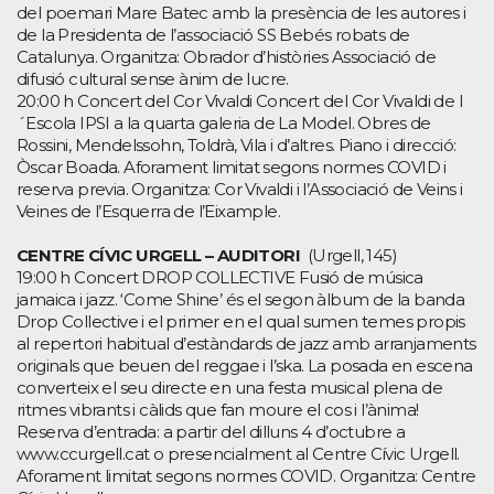
del poemari Mare Batec amb la presència de les autores i
de la Presidenta de l’associació SS Bebés robats de
Catalunya. Organitza: Obrador d’històries Associació de
difusió cultural sense ànim de lucre.
20:00 h Concert del Cor Vivaldi Concert del Cor Vivaldi de l
´Escola IPSI a la quarta galeria de La Model. Obres de
Rossini, Mendelssohn, Toldrà, Vila i d’altres. Piano i direcció:
Òscar Boada. Aforament limitat segons normes COVID i
reserva previa. Organitza: Cor Vivaldi i l’Associació de Veins i
Veines de l’Esquerra de l’Eixample.
CENTRE CÍVIC URGELL – AUDITORI
(Urgell, 145)
19:00 h Concert DROP COLLECTIVE Fusió de música
jamaica i jazz. ‘Come Shine’ és el segon àlbum de la banda
Drop Collective i el primer en el qual sumen temes propis
al repertori habitual d’estàndards de jazz amb arranjaments
originals que beuen del reggae i l’ska. La posada en escena
converteix el seu directe en una festa musical plena de
ritmes vibrants i càlids que fan moure el cos i l’ànima!
Reserva d’entrada: a partir del dilluns 4 d’octubre a
www.ccurgell.cat o presencialment al Centre Cívic Urgell.
Aforament limitat segons normes COVID. Organitza: Centre