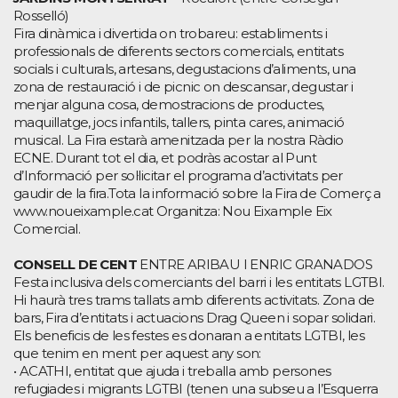
Rosselló)
Fira dinàmica i divertida on trobareu: establiments i
professionals de diferents sectors comercials, entitats
socials i culturals, artesans, degustacions d’aliments, una
zona de restauració i de picnic on descansar, degustar i
menjar alguna cosa, demostracions de productes,
maquillatge, jocs infantils, tallers, pinta cares, animació
musical. La Fira estarà amenitzada per la nostra Ràdio
ECNE. Durant tot el dia, et podràs acostar al Punt
d’Informació per sol·licitar el programa d’activitats per
gaudir de la fira.Tota la informació sobre la Fira de Comerç a
www.noueixample.cat Organitza: Nou Eixample Eix
Comercial.
CONSELL DE CENT
ENTRE ARIBAU I ENRIC GRANADOS
Festa inclusiva dels comerciants del barri i les entitats LGTBI.
Hi haurà tres trams tallats amb diferents activitats. Zona de
bars, Fira d’entitats i actuacions Drag Queen i sopar solidari.
Els beneficis de les festes es donaran a entitats LGTBI, les
que tenim en ment per aquest any son:
• ACATHI, entitat que ajuda i treballa amb persones
refugiades i migrants LGTBI (tenen una subseu a l’Esquerra