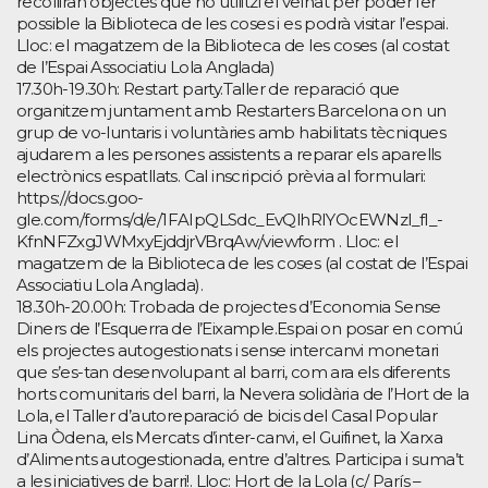
recolliran objectes que no utilitzi el veïnat per poder fer
possible la Biblioteca de les coses i es podrà visitar l’espai.
Lloc: el magatzem de la Biblioteca de les coses (al costat
de l’Espai Associatiu Lola Anglada)
17.30h-19.30h: Restart party.Taller de reparació que
organitzem juntament amb Restarters Barcelona on un
grup de vo-luntaris i voluntàries amb habilitats tècniques
ajudarem a les persones assistents a reparar els aparells
electrònics espatllats. Cal inscripció prèvia al formulari:
https://docs.goo-
gle.com/forms/d/e/1FAIpQLSdc_EvQlhRIYOcEWNzl_fI_-
KfnNFZxgJWMxyEjddjrVBrqAw/viewform . Lloc: el
magatzem de la Biblioteca de les coses (al costat de l’Espai
Associatiu Lola Anglada).
18.30h-20.00h: Trobada de projectes d’Economia Sense
Diners de l’Esquerra de l’Eixample.Espai on posar en comú
els projectes autogestionats i sense intercanvi monetari
que s’es-tan desenvolupant al barri, com ara els diferents
horts comunitaris del barri, la Nevera solidària de l’Hort de la
Lola, el Taller d’autoreparació de bicis del Casal Popular
Lina Òdena, els Mercats d’inter-canvi, el Guifinet, la Xarxa
d’Aliments autogestionada, entre d’altres. Participa i suma’t
a les iniciatives de barri!. Lloc: Hort de la Lola (c/ París –