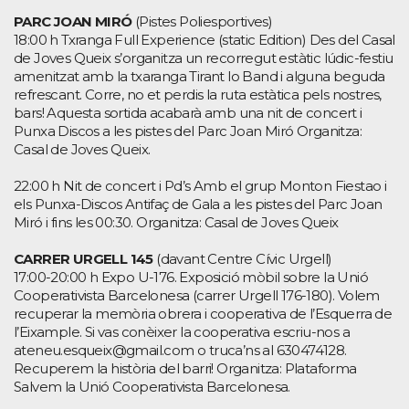
PARC JOAN MIRÓ
(Pistes Poliesportives)
18:00 h Txranga Full Experience (static Edition) Des del Casal
de Joves Queix s’organitza un recorregut estàtic lúdic-festiu
amenitzat amb la txaranga Tirant lo Band i alguna beguda
refrescant. Corre, no et perdis la ruta estàtica pels nostres,
bars! Aquesta sortida acabarà amb una nit de concert i
Punxa Discos a les pistes del Parc Joan Miró Organitza:
Casal de Joves Queix.
22:00 h Nit de concert i Pd’s Amb el grup Monton Fiestao i
els Punxa-Discos Antifaç de Gala a les pistes del Parc Joan
Miró i fins les 00:30. Organitza: Casal de Joves Queix
CARRER URGELL 145
(davant Centre Cívic Urgell)
17:00-20:00 h Expo U-176. Exposició mòbil sobre la Unió
Cooperativista Barcelonesa (carrer Urgell 176-180). Volem
recuperar la memòria obrera i cooperativa de l’Esquerra de
l’Eixample. Si vas conèixer la cooperativa escriu-nos a
ateneu.esqueix@gmail.com o truca’ns al 630474128.
Recuperem la història del barri! Organitza: Plataforma
Salvem la Unió Cooperativista Barcelonesa.