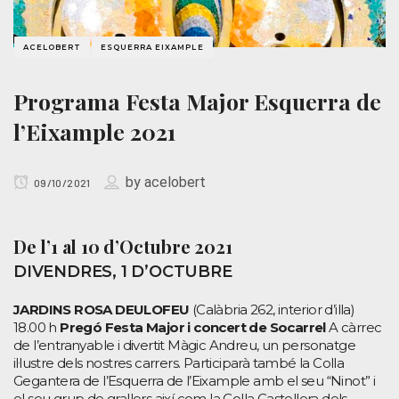
ACELOBERT
ESQUERRA EIXAMPLE
Programa Festa Major Esquerra de
l’Eixample 2021
by
acelobert
09/10/2021
De l’1 al 10 d’Octubre 2021
DIVENDRES, 1 D’OCTUBRE
JARDINS ROSA DEULOFEU
(Calàbria 262, interior d’illa)
18.00 h
Pregó Festa Major i concert de Socarrel
A càrrec
de l’entranyable i divertit Màgic Andreu, un personatge
il·lustre dels nostres carrers. Participarà també la Colla
Gegantera de l’Esquerra de l’Eixample amb el seu “Ninot” i
el seu grup de grallers així com la Colla Castellera dels