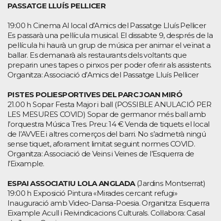
PASSATGE LLUÍS PELLICER
19:00 h Cinema Al local d’Amics del Passatge Lluís Pellicer
Es passarà una pel·lícula musical. El dissabte 9, després de la
pel·lícula hi haurà un grup de música per animar el veïnat a
ballar. Es demanarà als restaurants dels voltants que
preparin unes tapes o pinxos per poder oferir als assistents.
Organitza: Associació d’Amics del Passatge Lluís Pellicer
PISTES POLIESPORTIVES DEL PARC JOAN MIRÓ
21.00 h Sopar Festa Major i ball (POSSIBLE ANULACIÓ PER
LES MESURES COVID) Sopar de germanor més ball amb
l’orquestra Música Tres. Preu: 14 € Venda de tiquets el local
de l’AVVEE i altres comerços del barri. No s’admetrà ningú
sense tiquet, aforament limitat seguint normes COVID.
Organitza: Associació de Veins i Veines de l’Esquerra de
l’Eixample.
ESPAI ASSOCIATIU LOLA ANGLADA
(Jardins Montserrat)
19:00 h Exposició Pintura «Mirades cercant refugi»
Inauguració amb Video-Dansa-Poesia. Organitza: Esquerra
Eixample Acull i Reivindicacions Culturals. Col·labora: Casal