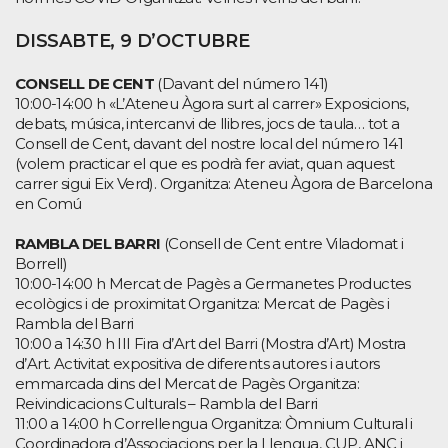
DISSABTE, 9 D’OCTUBRE
CONSELL DE CENT
(Davant del número 141)
10:00-14:00 h «L’Ateneu Àgora surt al carrer» Exposicions,
debats, música, intercanvi de llibres, jocs de taula… tot a
Consell de Cent, davant del nostre local del número 141
(volem practicar el que es podrà fer aviat, quan aquest
carrer sigui Eix Verd). Organitza: Ateneu Àgora de Barcelona
en Comú
RAMBLA DEL BARRI
(Consell de Cent entre Viladomat i
Borrell)
10:00-14:00 h Mercat de Pagès a Germanetes Productes
ecològics i de proximitat Organitza: Mercat de Pagès i
Rambla del Barri
10:00 a 14:30 h III Fira d’Art del Barri (Mostra d’Art) Mostra
d’Art. Activitat expositiva de diferents autores i autors
emmarcada dins del Mercat de Pagès Organitza:
Reivindicacions Culturals – Rambla del Barri
11:00 a 14:00 h Correllengua Organitza: Òmnium Cultural i
Coordinadora d’Associacions per la Llengua, CUP, ANC i