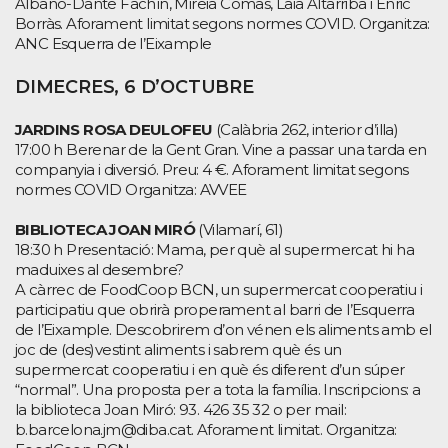
Albano-Dante Fachín, Mireia Comas, Laia Altarriba i Enric
Borràs. Aforament limitat segons normes COVID. Organitza:
ANC Esquerra de l’Eixample
DIMECRES, 6 D’OCTUBRE
JARDINS ROSA DEULOFEU
(Calàbria 262, interior d’illa)
17:00 h Berenar de la Gent Gran. Vine a passar una tarda en
companyia i diversió. Preu: 4 €. Aforament limitat segons
normes COVID Organitza: AVVEE
BIBLIOTECA JOAN MIRÓ
(Vilamarí, 61)
18:30 h Presentació: Mama, per què al supermercat hi ha
maduixes al desembre?
A càrrec de FoodCoop BCN, un supermercat cooperatiu i
participatiu que obrirà properament al barri de l’Esquerra
de l’Eixample. Descobrirem d’on vénen els aliments amb el
joc de (des)vestint aliments i sabrem què és un
supermercat cooperatiu i en què és diferent d’un súper
“normal”. Una proposta per a tota la família. Inscripcions: a
la biblioteca Joan Miró: 93. 426 35 32 o per mail:
b.barcelona.jm@diba.cat. Aforament limitat. Organitza: