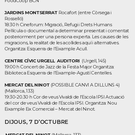
FoodCoop BCN
JARDINS MONTSERRAT
Rocafort (entre Còrsega i
Rosselló)
18:30 h Cineforum: Migració, Refugi i Drets Humans
Pel·lícula o documental a determinar presentat i comentat
posteriorment per una persona experta. Les causes de les
migracions, la realitat de les acollides aquí i alternatives.
Organitza: Esquerra de l’Eixample Acull.
CENTRE CÍVIC URGELL AUDITORI
(Urgell, 145)
19:00 h Concert de Jazz de la Festa Major Organitza:
Biblioteca Esquerra de l’Eixample-Agustí Centelles.
MERCAT DEL NINOT
(POSSIBLE CANVI A DILLUNS 4)
(Mallorca, 133)
19:30-20.30 h Cor de veus Vivaldi de l’Escola IPSI Actuació
del cor de veus Vivaldi de l’Escola IPSI. Organitza: Nou
Eixample Eix Comercial – Mercat del Ninot.
DIJOUS, 7 D’OCTUBRE
MERCAT DEL NINOT
(Mallorca, 133)