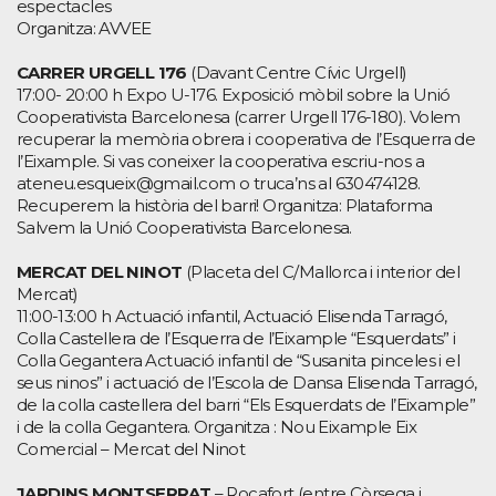
espectacles
Organitza: AVVEE
CARRER URGELL 176
(Davant Centre Cívic Urgell)
17:00- 20:00 h Expo U-176. Exposició mòbil sobre la Unió
Cooperativista Barcelonesa (carrer Urgell 176-180). Volem
recuperar la memòria obrera i cooperativa de l’Esquerra de
l’Eixample. Si vas coneixer la cooperativa escriu-nos a
ateneu.esqueix@gmail.com o truca’ns al 630474128.
Recuperem la història del barri! Organitza: Plataforma
Salvem la Unió Cooperativista Barcelonesa.
MERCAT DEL NINOT
(Placeta del C/Mallorca i interior del
Mercat)
11:00-13:00 h Actuació infantil, Actuació Elisenda Tarragó,
Colla Castellera de l’Esquerra de l’Eixample “Esquerdats” i
Colla Gegantera Actuació infantil de “Susanita pinceles i el
seus ninos” i actuació de l’Escola de Dansa Elisenda Tarragó,
de la colla castellera del barri “Els Esquerdats de l’Eixample”
i de la colla Gegantera. Organitza : Nou Eixample Eix
Comercial – Mercat del Ninot
JARDINS MONTSERRAT
– Rocafort (entre Còrsega i