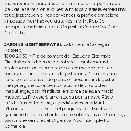
mans i versions portades al naminisme. Un repertori que
beu de les arrels, on el blues, la música brasilera, el folk i fins i
tot el jazz treuen el nas per vèncer la profilaxi emocional
imposada. Namina: veu, guitarres, merlin. Pep Gol:
trompeta, melòdica, teclat. Organitza: Centre Cívic Casa
Golferichs
JARDINS MONTSERRAT
(Rocafort, entre Còrsega i
Rosselló)
16.00-20:30 h Fira de comerç de l’Esquerra Eixample
Fira dinàmica i divertida on trobareu: establiments i
professionals de diferents sectors comercials, entitats
socials i culturals, artesans, degustacions d’aliments, una
zona de restauració i de picnic on descansar, degustar i
menjar alguna cosa, demostracions de productes,
maquillatge, jocs infantils, tallers, pinta cares, animació
musical. La Fira estarà amenitzada per la nostra Ràdio
ECNE. Durant tot el dia, et podràs acostar al Punt
d’Informació per sol·licitar el programa d’activitats per
gaudir de la fira. Tota la informació sobre la Fira de Comerç a
www.noueixample.cat Organitza: Nou Eixample Eix
Comercial