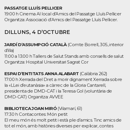
PASSATGE LLUÍS PELLICER
19:00 h Cinema Al local d’Amics del Passatge Lluís Pellicer
Organitza: Associació d’Amics del Passatge Lluís Pellicer.
DILLUNS, 4 D’OCTUBRE
JARDÍ D’ASSUMPCIÓ CATALÀ
(Comte Borrell, 305, interior
d’illa)
11:00 a 13:00 h Tallers de Salut Stands amb consells de salut
Organitza: Hospital Universitari Sagrat Cor
ESPAI D’ENTITATS ANNA ALABART
(Calàbria 262)
17:00 h Xerrada del Dret a morir dignament Xerrada sobre
la «LLei d’eutanàsia» a càrrec de la Gloria Cantarell,
presidenta de DMD-CAT i la Teresa Gol (voluntària de
DMD-CAT) Organitza: AVVEE
BIBLIOTECA JOAN MIRÓ
(Vilamarí, 61)
17:30 h Contacontes: Món petit
El meu món és molt petit i està ple d’amics. Tinc amics de
tot el món, amb històries diverses per explicar, contes