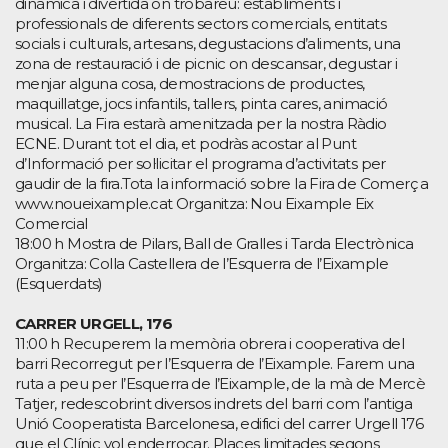
dinàmica i divertida on trobareu: establiments i
professionals de diferents sectors comercials, entitats
socials i culturals, artesans, degustacions d’aliments, una
zona de restauració i de picnic on descansar, degustar i
menjar alguna cosa, demostracions de productes,
maquillatge, jocs infantils, tallers, pinta cares, animació
musical. La Fira estarà amenitzada per la nostra Ràdio
ECNE. Durant tot el dia, et podràs acostar al Punt
d’Informació per sol·licitar el programa d’activitats per
gaudir de la fira.Tota la informació sobre la Fira de Comerç a
www.noueixample.cat Organitza: Nou Eixample Eix
Comercial
18:00 h Mostra de Pilars, Ball de Gralles i Tarda Electrònica
Organitza: Colla Castellera de l’Esquerra de l’Eixample
(Esquerdats)
CARRER URGELL, 176
11:00 h Recuperem la memòria obrera i cooperativa del
barri Recorregut per l’Esquerra de l’Eixample. Farem una
ruta a peu per l’Esquerra de l’Eixample, de la mà de Mercè
Tatjer, redescobrint diversos indrets del barri com l’antiga
Unió Cooperatista Barcelonesa, edifici del carrer Urgell 176
que el Clínic vol enderrocar. Places limitades segons