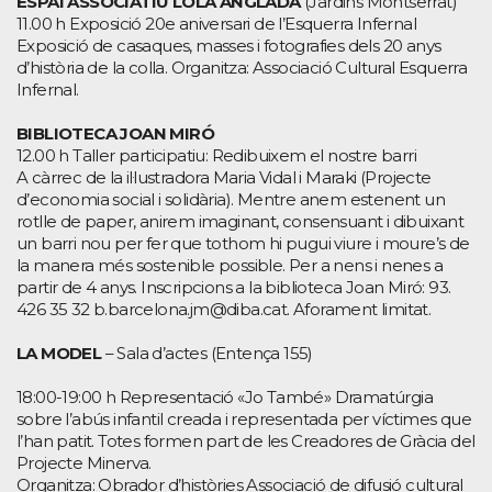
ESPAI ASSOCIATIU LOLA ANGLADA
(Jardins Montserrat)
11.00 h Exposició 20e aniversari de l’Esquerra Infernal
Exposició de casaques, masses i fotografies dels 20 anys
d’història de la colla. Organitza: Associació Cultural Esquerra
Infernal.
BIBLIOTECA JOAN MIRÓ
12.00 h Taller participatiu: Redibuixem el nostre barri
A càrrec de la il·lustradora Maria Vidal i Maraki (Projecte
d’economia social i solidària). Mentre anem estenent un
rotlle de paper, anirem imaginant, consensuant i dibuixant
un barri nou per fer que tothom hi pugui viure i moure’s de
la manera més sostenible possible. Per a nens i nenes a
partir de 4 anys. Inscripcions a la biblioteca Joan Miró: 93.
426 35 32 b.barcelona.jm@diba.cat. Aforament limitat.
LA MODEL
– Sala d’actes (Entença 155)
18:00-19:00 h Representació «Jo També» Dramatúrgia
sobre l’abús infantil creada i representada per víctimes que
l’han patit. Totes formen part de les Creadores de Gràcia del
Projecte Minerva.
Organitza: Obrador d’històries Associació de difusió cultural