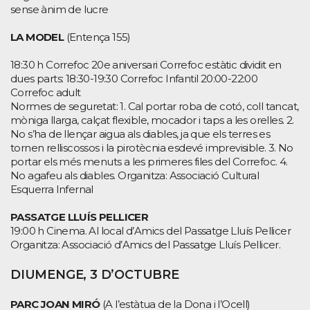
sense ànim de lucre
LA MODEL
(Entença 155)
18:30 h Correfoc 20e aniversari Correfoc estàtic dividit en
dues parts: 18:30-19:30 Correfoc Infantil 20:00-22:00
Correfoc adult
Normes de seguretat: 1. Cal portar roba de cotó, coll tancat,
mòniga llarga, calçat flexible, mocador i taps a les orelles. 2.
No s’ha de llençar aigua als diables, ja que els terres es
tornen relliscossos i la pirotècnia esdevé imprevisible. 3. No
portar els més menuts a les primeres files del Correfoc. 4.
No agafeu als diables. Organitza: Associació Cultural
Esquerra Infernal
PASSATGE LLUÍS PELLICER
19:00 h Cinema. Al local d’Amics del Passatge Lluís Pellicer
Organitza: Associació d’Amics del Passatge Lluís Pellicer.
DIUMENGE, 3 D’OCTUBRE
PARC JOAN MIRÓ
(A l’estàtua de la Dona i l’Ocell)