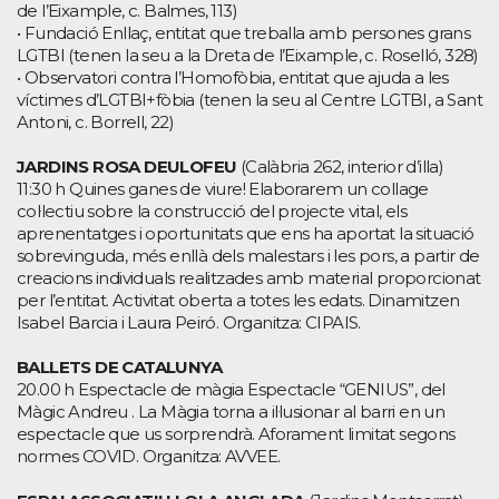
de l’Eixample, c. Balmes, 113)
• Fundació Enllaç, entitat que treballa amb persones grans
LGTBI (tenen la seu a la Dreta de l’Eixample, c. Roselló, 328)
• Observatori contra l’Homofòbia, entitat que ajuda a les
víctimes d’LGTBI+fòbia (tenen la seu al Centre LGTBI, a Sant
Antoni, c. Borrell, 22)
JARDINS ROSA DEULOFEU
(Calàbria 262, interior d’illa)
11:30 h Quines ganes de viure! Elaborarem un collage
col·lectiu sobre la construcció del projecte vital, els
aprenentatges i oportunitats que ens ha aportat la situació
sobrevinguda, més enllà dels malestars i les pors, a partir de
creacions individuals realitzades amb material proporcionat
per l’entitat. Activitat oberta a totes les edats. Dinamitzen
Isabel Barcia i Laura Peiró. Organitza: CIPAIS.
BALLETS DE CATALUNYA
20.00 h Espectacle de màgia Espectacle “GENIUS”, del
Màgic Andreu . La Màgia torna a il·lusionar al barri en un
espectacle que us sorprendrà. Aforament limitat segons
normes COVID. Organitza: AVVEE.