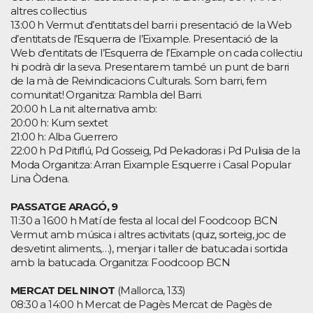
altres col·lectius
13:00 h Vermut d’entitats del barri i presentació de la Web
d’entitats de l’Esquerra de l’Eixample. Presentació de la
Web d’entitats de l’Esquerra de l’Eixample on cada col·lectiu
hi podrà dir la seva. Presentarem també un punt de barri
de la mà de Reivindicacions Culturals. Som barri, fem
comunitat! Organitza: Rambla del Barri.
20:00 h La nit alternativa amb:
20:00 h: Kum sextet
21:00 h: Alba Guerrero
22:00 h Pd Pitiflú, Pd Gosseig, Pd Pekadoras i Pd Pulisia de la
Moda Organitza: Arran Eixample Esquerre i Casal Popular
Lina Òdena.
PASSATGE ARAGÓ, 9
11:30 a 16:00 h Matí de festa al local del Foodcoop BCN
Vermut amb música i altres activitats (quiz, sorteig, joc de
desvetint aliments,…), menjar i taller de batucada i sortida
amb la batucada. Organitza: Foodcoop BCN
MERCAT DEL NINOT
(Mallorca, 133)
08:30 a 14:00 h Mercat de Pagès Mercat de Pagès de