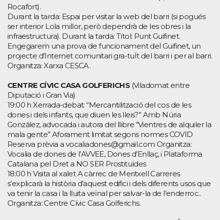
Rocafort).
Durant la tarda: Espai per visitar la web del barri (si pogués
ser interior Lola millor, però dependrà de les obres i la
infraestructura). Durant la tarda: Títol: Punt Guifinet.
Engegarem una prova de funcionament del Guifinet, un
projecte d’Internet comunitari gra-tuÏt del barri i per al barri.
Organitza: Xarxa CESCA.
CENTRE CÍVIC CASA GOLFERICHS
(Viladomat entre
Diputació i Gran Via)
19:00 h Xerrada-debat: “Mercantilització del cos de les
dones i dels infants, que diuen les lleis?” Amb Núria
González, advocada i autora del llibre “Vientres de alquiler la
mala gente” Aforament limitat segons normes COVID
Reserva prèvia a vocaliadones@gmail.com Organitza:
Vocalia de dones de l’AVVEE, Dones d’Enllaç, i Plataforma
Catalana pel Dret a NO SER Prostituïdes
18:00 h Visita al xalet A càrrec de Meritxell Carreres
s’explicarà la història d’aquest edifici i dels diferents usos que
va tenir la casa i la lluita veïnal per salvar-la de l’enderroc..
Organitza: Centre Cívic Casa Golferichs.