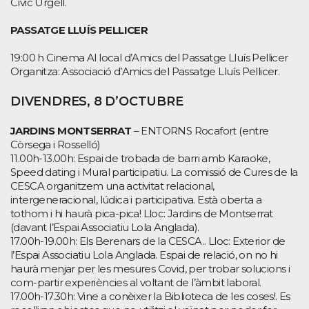
Cívic Urgell.
PASSATGE LLUÍS PELLICER
19:00 h Cinema Al local d’Amics del Passatge Lluís Pellicer
Organitza: Associació d’Amics del Passatge Lluís Pellicer.
DIVENDRES, 8 D’OCTUBRE
JARDINS MONTSERRAT
– ENTORNS Rocafort (entre
Còrsega i Rosselló)
11.00h-13.00h: Espai de trobada de barri amb Karaoke,
Speed dating i Mural participatiu. La comissió de Cures de la
CESCA organitzem una activitat relacional,
intergeneracional, lúdica i participativa. Està oberta a
tothom i hi haurà pica-pica! Lloc: Jardins de Montserrat
(davant l’Espai Associatiu Lola Anglada).
17.00h-19.00h: Els Berenars de la CESCA.. Lloc: Exterior de
l’Espai Associatiu Lola Anglada. Espai de relació, on no hi
haurà menjar per les mesures Covid, per trobar solucions i
com-partir experiències al voltant de l’àmbit laboral.
17.00h-17.30h: Vine a conèixer la Biblioteca de les coses!. Es