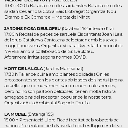
11.00-13.00 h Ballada de colles sardanistes Ballada de colles
sardanistes amb la Cobla Baix Llobregat Organitza: Nou
Eixample Eix Comercial – Mercat del Ninot
JARDINS ROSA DEULOFEU
(Calàbria 262, interior d’illa)
17:00 h Recital de peces de sarsuela Els cantants Joan i Laia,
del grup Catalunya Canta, ens delectaran amb les seves
magnífiques veus. Organitza: Vocalia Diversitat Funcional de
l’AVVEE amb la col·laboració del Sr. Deulofeu.
Aforament limitat segons normes COVID.
HORT DE LA LOLA
(Jardins Montserrat)
17:30 h Taller de cuina amb plantes oblidades On les
protagonistes seran les plantes oblidades dels horts i jardins,
aquelles que comunament s’anomenen males herbes,
però no ho són pas! Són delicioses i tenen molta història
amagada dins del receptari popular de la nostra terra.
Organitza: Aula Ambiental Sagrada Família.
LA MODEL
(Entença 155)
18:00 h Presentació Llibre Ficció i realitat dels robatoris de
nadons Presentació de la Novel·la Lolo. Les llàgrimes del vi i