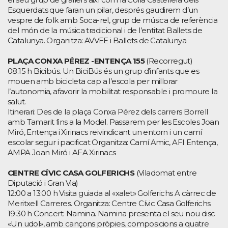
Esquerdats que faran un pilar, després gaudirem d’un
vespre de folk amb Soca-rel, grup de música de referència
del món de la música tradicional i de l’entitat Ballets de
Catalunya. Organitza: AVVEE i Ballets de Catalunya
PLAÇA CONXA PÉREZ -ENTENÇA 155
(Recorregut)
08.15 h Bicibús. Un BiciBús és un grup d’infants que es
mouen amb bicicleta cap a l’escola per millorar
l’autonomia, afavorir la mobilitat responsable i promoure la
salut.
Itinerari: Des de la plaça Conxa Pérez dels carrers Borrell
amb Tamarit fins a la Model. Passarem per les Escoles Joan
Miró, Entença i Xirinacs reivindicant un entorn i un camí
escolar segur i pacificat Organitza: Camí Amic, AFI Entença,
AMPA Joan Miró i AFA Xirinacs
CENTRE CÍVIC CASA GOLFERICHS
(Viladomat entre
Diputació i Gran Via)
12:00 a 13:00 h Visita guiada al «xalet» Golferichs A càrrec de
Meritxell Carreres. Organitza: Centre Cívic Casa Golferichs
19:30 h Concert: Namina. Namina presenta el seu nou disc
«Un udol», amb cançons pròpies, composicions a quatre