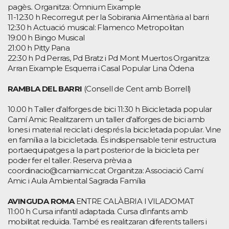
pagès.. Organitza: Òmnium Eixample
11-12:30 h Recorregut per la Sobirania Alimentària al barri
12:30 h Actuació musical: Flamenco Metropolitan
19:00 h Bingo Musical
21:00 h Pitty Pana
22:30 h Pd Perras, Pd Bratz i Pd Mont Muertos Organitza:
Arran Eixample Esquerra i Casal Popular Lina Òdena
RAMBLA DEL BARRI
(Consell de Cent amb Borrell)
10.00 h Taller d’alforges de bici 11:30 h Bicicletada popular
Camí Amic Realitzarem un taller d’alforges de bici amb
lones i material reciclat i després la bicicletada popular. Vine
en família a la bicicletada. És indispensable tenir estructura
portaequipatges a la part posterior de la bicicleta per
poder fer el taller. Reserva prèvia a
coordinacio@camiamic.cat Organitza: Associació Camí
Amic i Aula Ambiental Sagrada Família
AVINGUDA ROMA
ENTRE CALÀBRIA I VILADOMAT
11:00 h Cursa infantil adaptada. Cursa d’infants amb
mobilitat reduïda. També es realitzaran diferents tallers i