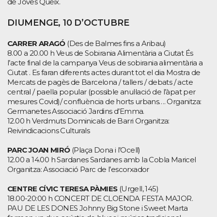
de Joves Queix.
DIUMENGE, 10 D’OCTUBRE
CARRER ARAGÓ
(Des de Balmes fins a Aribau)
8.00 a 20.00 h Veus de Sobirania Alimentària a Ciutat És
l’acte final de la campanya Veus de sobirania alimentària a
Ciutat . Es faran diferents actes durant tot el dia Mostra de
Mercats de pagès de Barcelona / tallers / debats / acte
central / paella popular (possible anul·lació de l’àpat per
mesures Covid)/ confluència de horts urbans…. Organitza:
Germanetes Associació Jardins d’Emma.
12.00 h Verdmuts Dominicals de Barri Organitza:
Reivindicacions Culturals
PARC JOAN MIRÓ
(Plaça Dona i l’Ocell)
12.00 a 14.00 h Sardanes Sardanes amb la Cobla Maricel
Organitza: Associació Parc de l’escorxador
CENTRE CÍVIC TERESA PÀMIES
(Urgell, 145)
18.00-20:00 h CONCERT DE CLOENDA FESTA MAJOR.
PAU DE LES DONES Johnny Big Stone i Sweet Marta