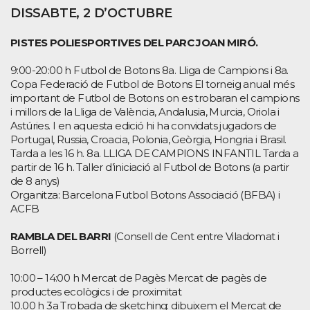
DISSABTE, 2 D’OCTUBRE
PISTES POLIESPORTIVES DEL PARC JOAN MIRÓ.
9:00-20:00 h Futbol de Botons 8a. Lliga de Campions i 8a.
Copa Federació de Futbol de Botons El torneig anual més
important de Futbol de Botons on es trobaran el campions
i millors de la Lliga de València, Andalusia, Murcia, Oriola i
Astúries. I en aquesta edició hi ha convidats jugadors de
Portugal, Russia, Croacia, Polonia, Geòrgia, Hongria i Brasil.
Tarda a les 16 h. 8a. LLIGA DE CAMPIONS INFANTIL Tarda a
partir de 16 h. Taller d’iniciació al Futbol de Botons (a partir
de 8 anys)
Organitza: Barcelona Futbol Botons Associació (BFBA) i
ACFB
RAMBLA DEL BARRI
(Consell de Cent entre Viladomat i
Borrell)
10:00 – 14:00 h Mercat de Pagès Mercat de pagès de
productes ecològics i de proximitat
10.00 h 3a Trobada de sketching: dibuixem el Mercat de