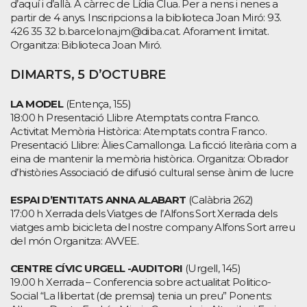
d’aquí i d’allà. A càrrec de Lídia Clua. Per a nens i nenes a
partir de 4 anys. Inscripcions a la biblioteca Joan Miró: 93.
426 35 32 b.barcelona.jm@diba.cat. Aforament limitat.
Organitza: Biblioteca Joan Miró.
DIMARTS, 5 D’OCTUBRE
LA MODEL
(Entença, 155)
18:00 h Presentació Llibre Atemptats contra Franco.
Activitat Memòria Històrica: Atemptats contra Franco.
Presentació Llibre: Àlies Camallonga. La ficció literària com a
eina de mantenir la memòria històrica. Organitza: Obrador
d’històries Associació de difusió cultural sense ànim de lucre
ESPAI D’ENTITATS ANNA ALABART
(Calàbria 262)
17:00 h Xerrada dels Viatges de l’Alfons Sort Xerrada dels
viatges amb bicicleta del nostre company Alfons Sort arreu
del món Organitza: AVVEE.
CENTRE CÍVIC URGELL -AUDITORI
(Urgell, 145)
19.00 h Xerrada – Conferencia sobre actualitat Politico-
Social “La llibertat (de premsa) tenia un preu” Ponents: