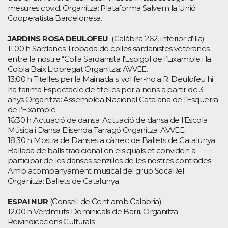
mesures covid. Organitza: Plataforma Salvem la Unió
Cooperatista Barcelonesa.
JARDINS ROSA DEULOFEU
(Calàbria 262, interior d’illa)
11:00 h Sardanes Trobada de colles sardanistes veteranes.
entre la nostre “Colla Sardanista l’Espigol de l’Eixample i la
Cobla Baix Llobregat Organitza: AVVEE.
13:00 h Titelles per la Mainada si vol fer-ho a R. Deulofeu hi
ha tarima Espectacle de titelles per a nens a partir de 3
anys Organitza: Assemblea Nacional Catalana de l’Esquerra
de l’Eixample
16:30 h Actuació de dansa. Actuació de dansa de l’Escola
Música i Dansa Elisenda Tarragó Organitza: AVVEE
18.30 h Mostra de Danses a càrrec de Ballets de Catalunya
Ballada de balls tradicional en els quals et conviden a
participar de les danses senzilles de les nostres contrades.
Amb acompanyament musical del grup SocaRel
Organitza: Ballets de Catalunya
ESPAI NUR
(Consell de Cent amb Calabria)
12.00 h Verdmuts Dominicals de Barri. Organitza:
Reivindicacions Culturals