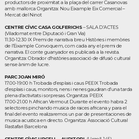
productors de proximitat a la plaça del carrer Casanovas
amb mallorca Organitza: Nou Eixample Eix Comercial –
Mercat del Ninot
CENTRE CÍVIC CASA GOLFERICHS
– SALA D’ACTES
(Viladomat entre Diputació i Gran Via)
11:30-12:30 IX Premi de narrativa breu Històries i memòries
de l’Eixample Convoquem, com cada any el premi de
narrativa. El conte guanyador es publicarà a la revista.
Organitza: Obrador d’històries associació de difusió cultural
sense ànim de lucre.
PARC JOAN MIRÓ
17.00-19:00 h Trobada d’esplais i caus PEEIX Trobada
d’esplais i caus, monitors, nens i nenes gaudiran d’una tarda
plena d’activitats i sorpresas. Organitza: PEEIX
17.00-21.00 h African Vermout Durante el evento habra 2
selectores pinchando musica de raices africana y para el
final del evento realizaremos un par de presentaciones de
musica acustica en directo. Organitza: Associació Cultural
Rastafari Barcelona
CENTRE CÍVIC URGELL – AUDITORI
(Urgell, 145)