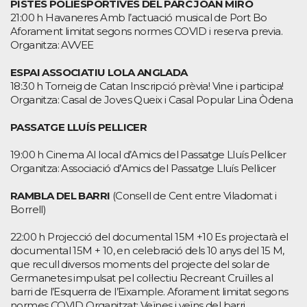
PISTES POLIESPORTIVES DEL PARC JOAN MIRÓ
21:00 h Havaneres Amb l’actuació musical de Port Bo
Aforament limitat segons normes COVID i reserva previa.
Organitza: AVVEE
ESPAI ASSOCIATIU LOLA ANGLADA
18:30 h Torneig de Catan Inscripció prèvia! Vine i participa!
Organitza: Casal de Joves Queix i Casal Popular Lina Òdena
PASSATGE LLUÍS PELLICER
19:00 h Cinema Al local d’Amics del Passatge Lluís Pellicer
Organitza: Associació d’Amics del Passatge Lluís Pellicer
RAMBLA DEL BARRI
(Consell de Cent entre Viladomat i
Borrell)
22:00 h Projecció del documental 15M +10 Es projectarà el
documental 15M + 10, en celebració dels 10 anys del 15 M,
que recull diversos moments del projecte del solar de
Germanetes impulsat pel col·lectiu Recreant Cruïlles al
barri de l’Esquerra de l’Eixample. Aforament limitat segons
normes COVID Organitzat: Veïnes i veïns del barri.