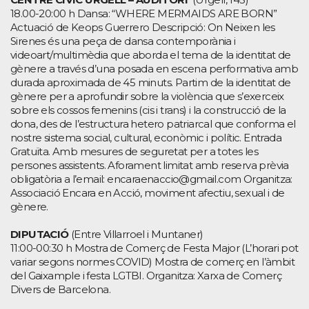
18.00-20:00 h Dansa: “WHERE MERMAIDS ARE BORN”
Actuació de Keops Guerrero Descripció: On Neixen les
Sirenes és una peça de dansa contemporània i
videoart/multimèdia que aborda el tema de la identitat de
gènere a través d’una posada en escena performativa amb
durada aproximada de 45 minuts. Partim de la identitat de
gènere per a aprofundir sobre la violència que s’exerceix
sobre els cossos femenins (cis i trans) i la construcció de la
dona, des de l’estructura hetero patriarcal que conforma el
nostre sistema social, cultural, econòmic i polític. Entrada
Gratuïta. Amb mesures de seguretat per a totes les
persones assistents. Aforament limitat amb reserva prèvia
obligatòria a l’email: encaraenaccio@gmail.com Organitza:
Associació Encara en Acció, moviment afectiu, sexual i de
gènere.
DIPUTACIÓ
(Entre Villarroel i Muntaner)
11:00-00:30 h Mostra de Comerç de Festa Major (L’horari pot
variar segons normes COVID) Mostra de comerç en l’àmbit
del Gaixample i festa LGTBI. Organitza: Xarxa de Comerç
Divers de Barcelona.