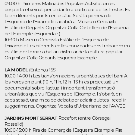
09:00 h Primeres Matinades Populars Activitat on es
desperta el veïnat per cridar-lo a participar de les Festes. Es
fa en diferents punts i en estàtic. Serà la primera de
l’Esquerra de l’Eixample i acabrà al Museu o Cercavila
Estàtic de Gegants. Organitza: Colla Castellera de l’Esquerra
de l’Eixample (Esquerdats)
10:30 h Museu o Cercavila Estàtic de l’Esquerra de
l’Eixample Les diferents colles convidades ens trobarem en
estàtic per tornar a ballar i disfrutar de la cultura popular.
Organitza: Colla Gegants Esquerra Eixample
LA MODEL
(Entença 155)
10.00-14:00 h Les transformacions urbanístiques del barri A
les hores en punt (10 h, 11 h, 12 h i 13 h) es projectarà un
documental sobre l’actual i important transformació
urbanística que viu l’Esquerra de l’Eixample. I s’obrirà, en
cada sessió, una mica de debat per aclarir dubtes i recollir
suggeriments. Organitza: Vocalia d’Urbanisme de l’AVVEE
JARDINS MONTSERRAT
Rocafort (entre Còrsega i
Rosselló)
10:00-15:00 h Fira de Comerç de l’Esquerra Eixample Fira