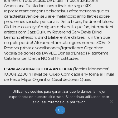
formen un duo acústic de blues i música tradicional
Americana. Traslladant-nos a finals de segle XIX i
representant cançons dels esclaus afroamericans que es
caracteritzaven pel seu aire melancòlic amb lletres sobre
problemes socials i personals. Delta blues, Piedmont blues i
Old time country són alguns dels estils que fan, interpretant
artistes com Jazz Guillum, Reverend Gary Davis, Blind
Lemon Jefferson, Blind Blake, entre d’altres… un tren que
no pots perdre!! Aforament limitat segons normes COVID.
Reserva prèvia a vocaliadones@gmail.com Organitza:
Vocalia de dones de l’AVVEE, Dones d’Enllaç, i Plataforma
Catalana pel Dret a NO SER Prostituïdes.
ESPAI ASSOCIATIU LOLA ANGLADA
(Jardins Montserrat)
18.00 a 22.00 h Trivial del Queix Com cada any torna el Trivial
de Festa Major Organitza: Casal de Joves Queix.
ALTRES ACTIVITATS
Utilizamos cookies para garantizar que le damos la mejor
experiencia en nuestro sitio web. Si continúa utilizando este
DURANT TOTS ELS DIES DE LA FESTA MAJOR:
sitio, asumiremos que por favor.
OK
JOC DE PISTES
(Al barri de l’Esquerra de l’Eixample)
Projecte intergeneracional conjunt entre el Casal Infantil