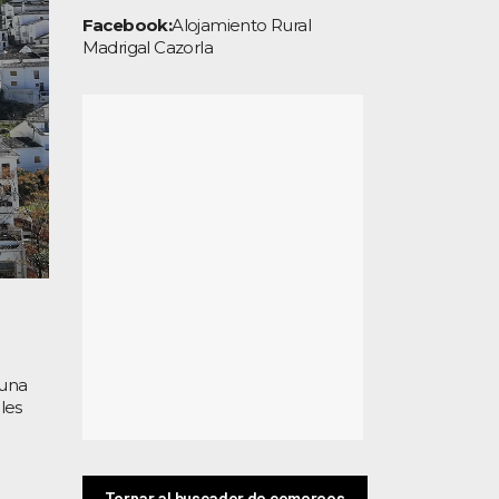
Facebook:
Alojamiento Rural
Madrigal Cazorla
 una
les
Tornar al buscador de comerços