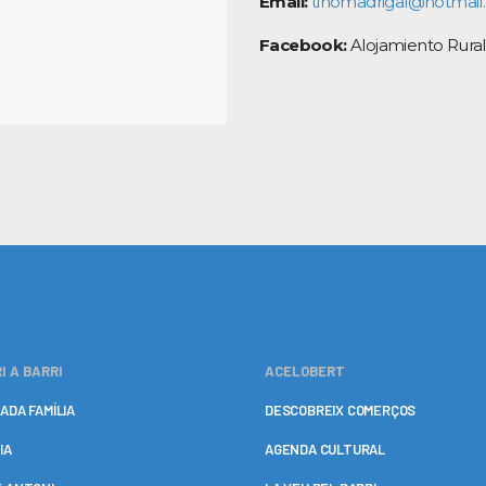
Email:
tinomadrigal@hotmai
Facebook:
Alojamiento Rural
I A BARRI
ACELOBERT
ADA FAMÍLIA
DESCOBREIX COMERÇOS
IA
AGENDA CULTURAL