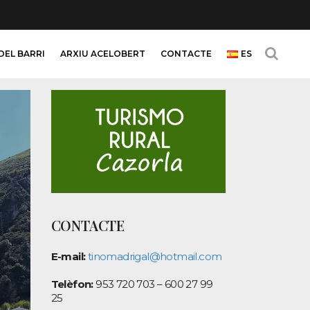
DEL BARRI
ARXIU ACELOBERT
CONTACTE
ES
CONTACTE
E-mail:
tinomadrigal@hotmail.com
Telèfon:
953 720 703 – 600 27 99
25