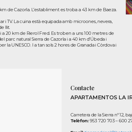
,8 km de Cazorla. L’establiment es troba a 43 km de Baeza.
r i TV. La cuina està equipada amb microones, nevera,
 llit.
i a 20 km de Rierol Fred. Es troben a uns 100 metres de
el parc natural Sierra de Cazorla i a 40 km d’Úbeda i
r la UNESCO. I a tan sols 2 hores de Granada i Còrdova i
Contacte
APARTAMENTOS LA I
Carretera de la Sierra nº 12, b
Telèfon:
953 720 703 – 600 2