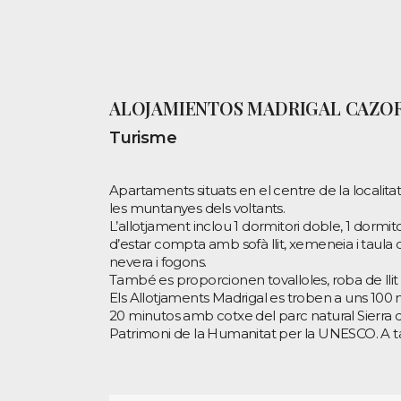
ALOJAMIENTOS MADRIGAL CAZO
Turisme
Apartaments situats en el centre de la localita
les muntanyes dels voltants.
L’allotjament inclou 1 dormitori doble, 1 dormi
d’estar compta amb sofà llit, xemeneia i taul
nevera i fogons.
També es proporcionen tovalloles, roba de llit 
Els Allotjaments Madrigal es troben a uns 100 m
20 minutos amb cotxe del parc natural Sierra 
Patrimoni de la Humanitat per la UNESCO. A tan