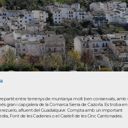
la
, repartit entre terrenys de muntanya molt ben conservats, amb
més gran i capçalera de la Comarca Sierra de Cazorla. Es troba en 
riu Cerezuelo, afluent del Guadalquivir. Compta amb un important
Yedra, Font de les Cadenes o el Castell de les Cinc Cantonades.