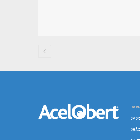
BARR
SAGR
GRÀC