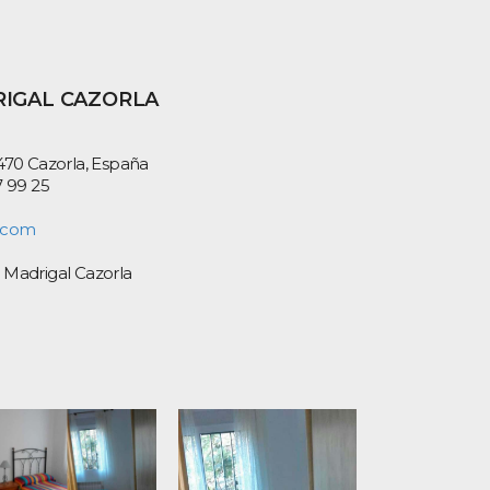
IGAL CAZORLA
470 Cazorla, España
7 99 25
l.com
 Madrigal Cazorla