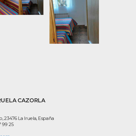
RUELA CAZORLA
ajo, 23476 La Iruela, España
7 99 25