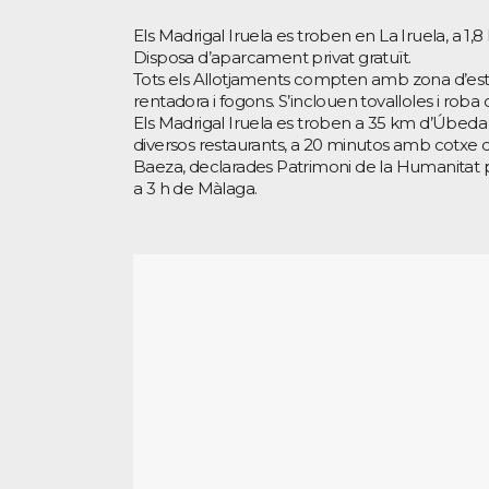
Els Madrigal Iruela es troben en La Iruela, a 1
Disposa d’aparcament privat gratuït.
Tots els Allotjaments compten amb zona d’esta
rentadora i fogons. S’inclouen tovalloles i roba de
Els Madrigal Iruela es troben a 35 km d’Úbeda 
diversos restaurants, a 20 minutos amb cotxe d
Baeza, declarades Patrimoni de la Humanitat pe
a 3 h de Màlaga.