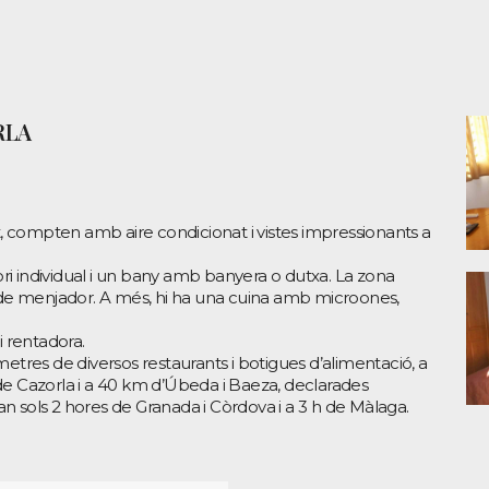
RLA
t, compten amb aire condicionat i vistes impressionants a
tori individual i un bany amb banyera o dutxa. La zona
a de menjador. A més, hi ha una cuina amb microones,
i rentadora.
etres de diversos restaurants i botigues d’alimentació, a
de Cazorla i a 40 km d’Úbeda i Baeza, declarades
 sols 2 hores de Granada i Còrdova i a 3 h de Màlaga.