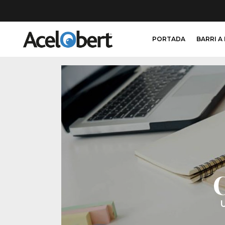
PORTADA
BARRI A
C
U