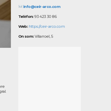
info@ceir-arco.com
Telèfon:
93 423 30 86
Web:
https://ceir-arco.com
On som:
Villarroel, 5
pre
ral.