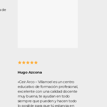
a de
Hugo Azcona
«Ceir Arco – Villarroel es un centro
educativo de formación profesional,
excelente con una calidad docente
muy buena, te ayudan en todo
siempre que pueden y hacen todo
lo posible para que tú estancia en