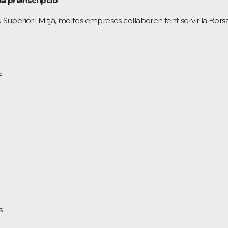
la preinscripció
 Superior i Mitjà, moltes empreses col·laboren fent servir la Bors
s
s