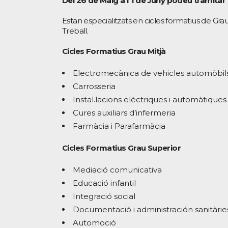
Del 26 de Maig a l’1 de Juny podeu tramitar 
Estan especialitzats en cicles formatius de Grau
Treball.
Cicles Formatius Grau Mitjà
Electromecànica de vehicles automòbil
Carrosseria
Instal.lacions elèctriques i automàtiques
Cures auxiliars d’infermeria
Farmàcia i Parafarmàcia
Cicles Formatius Grau Superior
Mediació comunicativa
Educació infantil
Integració social
Documentació i administración sanitàrie
Automoció