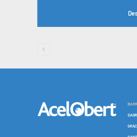
Des
BARR
SAGR
GRÀC