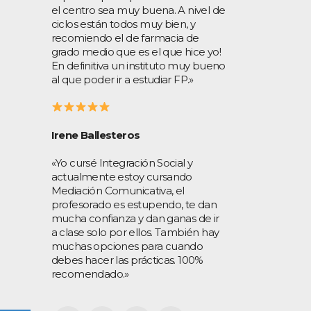
el centro sea muy buena. A nivel de
ciclos están todos muy bien, y
recomiendo el de farmacia de
grado medio que es el que hice yo!
En definitiva un instituto muy bueno
al que poder ir a estudiar FP.»
Irene Ballesteros
«Yo cursé Integración Social y
actualmente estoy cursando
Mediación Comunicativa, el
profesorado es estupendo, te dan
mucha confianza y dan ganas de ir
a clase solo por ellos. También hay
muchas opciones para cuando
debes hacer las prácticas. 100%
recomendado.»