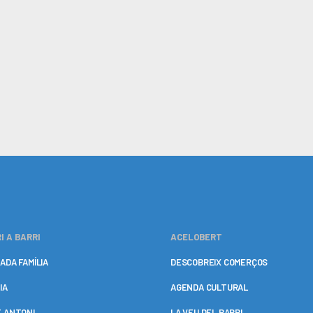
I A BARRI
ACELOBERT
ADA FAMÍLIA
DESCOBREIX COMERÇOS
IA
AGENDA CULTURAL
 ANTONI
LA VEU DEL BARRI