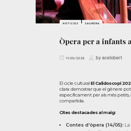
NOTICIES
SAGRERA
Òpera per a infants 
by
acelobert
11/05/2026
El cicle cultural
El Calidoscopi 20
clara: demostrar que el gènere pot se
específicament per als més petits, e
compartida.
Cites destacades al maig:
Contes d’òpera (14/05):
La