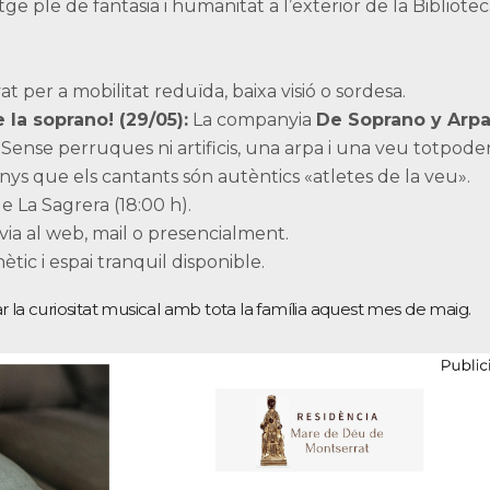
ge ple de fantasia i humanitat a l’exterior de la Bibliotec
t per a mobilitat reduïda, baixa visió o sordesa.
a soprano! (29/05):
La companyia
De Soprano y Arp
 Sense perruques ni artificis, una arpa i una veu totpode
nys que els cantants són autèntics «atletes de la veu».
e La Sagrera (18:00 h).
via al web, mail o presencialment.
ic i espai tranquil disponible.
 la curiositat musical amb tota la família aquest mes de maig.