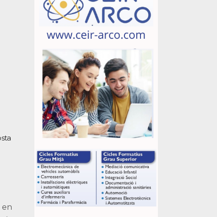
osta
s en