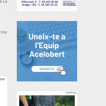
a La
a
rosa