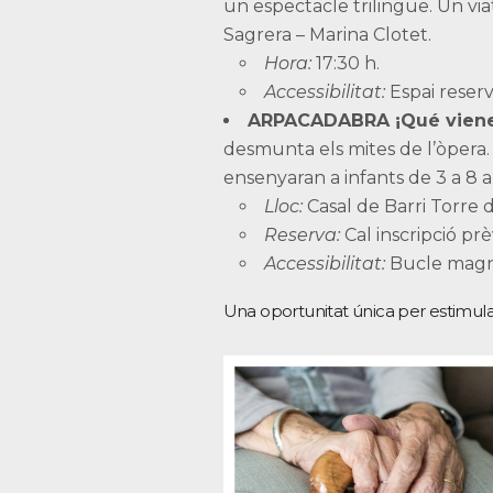
un espectacle trilingüe. Un viat
Sagrera – Marina Clotet.
Hora:
17:30 h.
Accessibilitat:
Espai reserva
ARPACADABRA ¡Qué viene l
desmunta els mites de l’òpera.
ensenyaran a infants de 3 a 8 a
Lloc:
Casal de Barri Torre d
Reserva:
Cal inscripció prè
Accessibilitat:
Bucle magnèt
Una oportunitat única per estimular