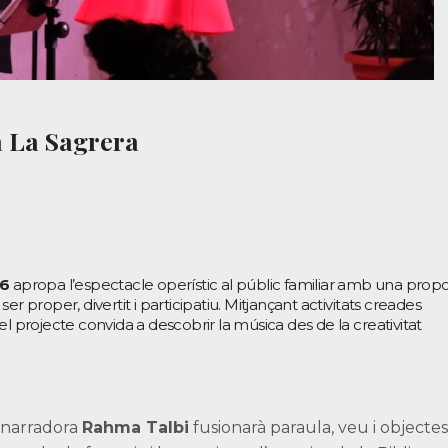
a La Sagrera
26
apropa l’espectacle operístic al públic familiar amb una prop
r proper, divertit i participatiu. Mitjançant activitats creades
l projecte convida a descobrir la música des de la creativitat
 narradora
Rahma Talbi
fusionarà paraula, veu i objecte