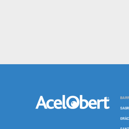
BARR
SAGR
GRÀC
SANT