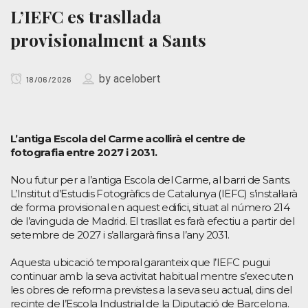
L’IEFC es trasllada
provisionalment a Sants
by
acelobert
18/06/2026
L’antiga Escola del Carme acollirà el centre de
fotografia entre 2027 i 2031.
Nou futur per a l’antiga Escola del Carme, al barri de Sants.
L’Institut d’Estudis Fotogràfics de Catalunya (IEFC) s’instal·larà
de forma provisional en aquest edifici, situat al número 214
de l’avinguda de Madrid. El trasllat es farà efectiu a partir del
setembre de 2027 i s’allargarà fins a l’any 2031.
Aquesta ubicació temporal garanteix que l’IEFC pugui
continuar amb la seva activitat habitual mentre s’executen
les obres de reforma previstes a la seva seu actual, dins del
recinte de l’Escola Industrial de la Diputació de Barcelona.