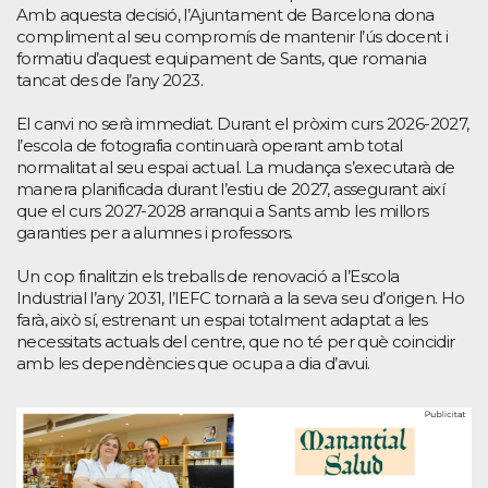
Amb aquesta decisió, l’Ajuntament de Barcelona dona
compliment al seu compromís de mantenir l’ús docent i
formatiu d’aquest equipament de Sants, que romania
tancat des de l’any 2023.
El canvi no serà immediat. Durant el pròxim curs 2026-2027,
l’escola de fotografia continuarà operant amb total
normalitat al seu espai actual. La mudança s’executarà de
manera planificada durant l’estiu de 2027, assegurant així
que el curs 2027-2028 arranqui a Sants amb les millors
garanties per a alumnes i professors.
Un cop finalitzin els treballs de renovació a l’Escola
Industrial l’any 2031, l’IEFC tornarà a la seva seu d’origen. Ho
farà, això sí, estrenant un espai totalment adaptat a les
necessitats actuals del centre, que no té per què coincidir
amb les dependències que ocupa a dia d’avui.