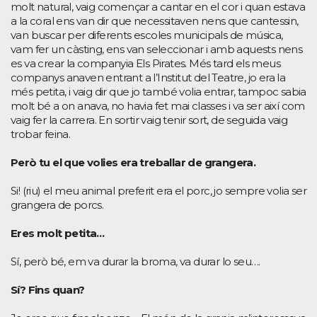
molt natural, vaig començar a cantar en el cor i quan estava
a la coral ens van dir que necessitaven nens que cantessin,
van buscar per diferents escoles municipals de música,
vam fer un càsting, ens van seleccionar i amb aquests nens
es va crear la companyia Els Pirates. Més tard els meus
companys anaven entrant a l’Institut del Teatre, jo era la
més petita, i vaig dir que jo també volia entrar, tampoc sabia
molt bé a on anava, no havia fet mai classes i va ser així com
vaig fer la carrera. En sortir vaig tenir sort, de seguida vaig
trobar feina.
Però tu el que volies era treballar de grangera.
Si! (riu) el meu animal preferit era el porc, jo sempre volia ser
grangera de porcs.
Eres molt petita…
Sí, però bé, em va durar la broma, va durar lo seu….
Sí? Fins quan?