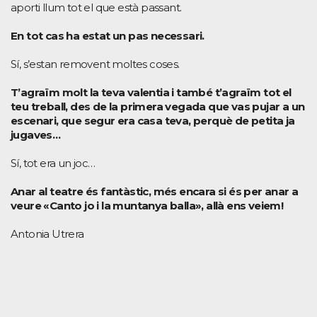
aporti llum tot el que està passant.
En tot cas ha estat un pas necessari.
Sí, s’estan removent moltes coses.
T’agraïm molt la teva valentia i també t’agraïm tot el
teu treball, des de la primera vegada que vas pujar a un
escenari, que segur era casa teva, perquè de petita ja
jugaves…
Sí, tot era un joc…
Anar al teatre és fantàstic, més encara si és per anar a
veure «Canto jo i la muntanya balla», allà ens veiem!
Antonia Utrera