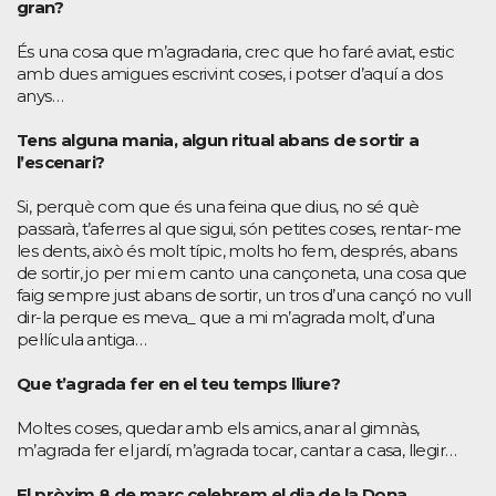
gran?
És una cosa que m’agradaria, crec que ho faré aviat, estic
amb dues amigues escrivint coses, i potser d’aquí a dos
anys…
Tens alguna mania, algun ritual abans de sortir a
l’escenari?
Si, perquè com que és una feina que dius, no sé què
passarà, t’aferres al que sigui, són petites coses, rentar-me
les dents, això és molt típic, molts ho fem, després, abans
de sortir, jo per mi em canto una cançoneta, una cosa que
faig sempre just abans de sortir, un tros d’una cançó no vull
dir-la perque es meva_ que a mi m’agrada molt, d’una
pel·lícula antiga…
Que t’agrada fer en el teu temps lliure?
Moltes coses, quedar amb els amics, anar al gimnàs,
m’agrada fer el jardí, m’agrada tocar, cantar a casa, llegir…
El pròxim 8 de març celebrem el dia de la Dona…