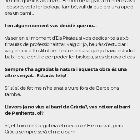
Jo crec que fins als onze… El món de la granja m’interessava
i després volia fer biologia també, vull dir que era una opció,
era un camí…
I en algun moment vas decidir que no…
Va ser en el moment d’Els Pirates, si vols dedicar-te a això
t’hauràs de professionalitzar, vaig dir jo, hauràs d’estudiar. I
vaig entrar a l’Institut del Teatre, encara que jo havia estudiat
batxillerat científic per poder fer biologia, si es donava el cas.
Sempre t’ha agradat la natura i aquesta obra és una
altre senyal… Estaràs feliç!
Sí, sí, sí, de fet me n’he anat a viure fora de Barcelona
també.
Llavors ja no vius al barri de Gràcia?, vas néixer al barri
de Penitents, oi?
Sí!, el Turó del Cargol era el meu cole! He marxat, però
Gràcia sempre serà el meu barri.