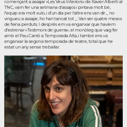
començant a assajar «Les Veus Interiors» de Xavier Albertí al
TNC, vam fer una setmana d’assajos i pintava molt bé,
l’equip era molt xulo, i d’un dia per l’altre ens van dir _ no
vingueu a assajar, ho han tancat tot _. Van ser quatre mesos
de feina perduts. I després em va enganxar que havíem
d’estrenar «Testimoni de guerra», el monòleg que vaig fer
amb el Pau Carrió a Temporada Alta, i també ens va
enganxar la segona temporada de teatre, total que he
estat un any sense treballar.