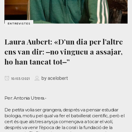
ENTREVISTES
Laura Aubert: «D’un dia per l’altre
ens van dir: ‒no vingueu a assajar,
ho han tancat tot‒”
by
acelobert
10/03/2021
Per: Antonia Utrera.-
De petita volia ser grangera, després va pensar estudiar
biologia, motiu pel qual va fer el batxillerat científic, però el
cert és que als tres anys ja començava a tocar el violí,
després va venir l’època de la coral i la fundació de la