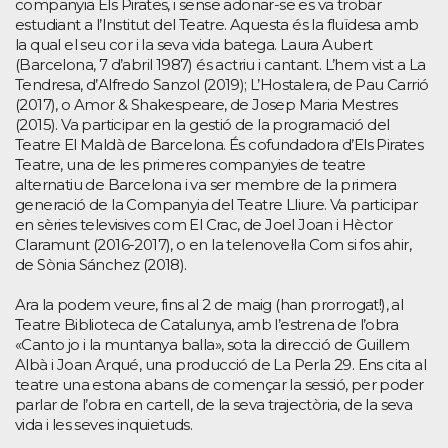
companyia Els Pirates, i sense adonar-se es va trobar
estudiant a l’Institut del Teatre. Aquesta és la fluïdesa amb
la qual el seu cor i la seva vida batega. Laura Aubert
(Barcelona, 7 d’abril 1987) és actriu i cantant. L’hem vist a La
Tendresa, d’Alfredo Sanzol (2019); L’Hostalera, de Pau Carrió
(2017), o Amor & Shakespeare, de Josep Maria Mestres
(2015). Va participar en la gestió de la programació del
Teatre El Maldà de Barcelona. És cofundadora d’Els Pirates
Teatre, una de les primeres companyies de teatre
alternatiu de Barcelona i va ser membre de la primera
generació de la Companyia del Teatre Lliure. Va participar
en sèries televisives com El Crac, de Joel Joan i Hèctor
Claramunt (2016-2017), o en la telenovel·la Com si fos ahir,
de Sònia Sánchez (2018).
Ara la podem veure, fins al 2 de maig (han prorrogat!), al
Teatre Biblioteca de Catalunya, amb l’estrena de l’obra
«Canto jo i la muntanya balla», sota la direcció de Guillem
Albà i Joan Arqué, una producció de La Perla 29. Ens cita al
teatre una estona abans de començar la sessió, per poder
parlar de l’obra en cartell, de la seva trajectòria, de la seva
vida i les seves inquietuds.