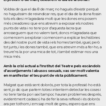
Voldria dir que el dia 8 de març no hagués d’existir perquè
no haguéssim de reivindicar res, que el dia de la dona fossin
tots els dies i m’agradaria molt que les dones ens posem
més creadores i que ens atrevim a exposar els nostres
punts de vista i no tenir por d’aquesta lacra que
arrosseguem que no valem tant, doncs m’agradaria que
comencem a explorar i comencem a explicar les històries
des del nostre punt de vista i els homes també, igual, però
tot junts, i les dones també, que ens atrevim més a fer-ho, a
treure’ns la por una mica de tot, i també estimar-nos una
mica més.
Amb la crisi actual a l’Institut del Teatre pels escàndols
d’assetjaments i abusos sexuals, vas ser molt valenta
en manifestar el teu punt de vista públicament.
Malgrat que està sent dolorós, per tota la professió ho està
sent, jo dic que parlem totes i intentem detectar les coses i
no tenir tanta por i així tampoc hauran problemes després,
evidentment cadascú ha de fer la seva reflexió i és dolorós
ara per tothom, i em sap molt de greu, espero que ens