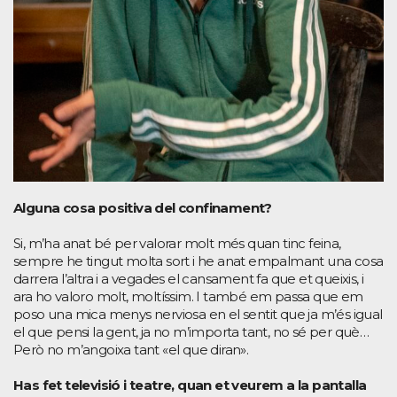
Alguna cosa positiva del confinament?
Si, m’ha anat bé per valorar molt més quan tinc feina,
sempre he tingut molta sort i he anat empalmant una cosa
darrera l’altra i a vegades el cansament fa que et queixis, i
ara ho valoro molt, moltíssim. I també em passa que em
poso una mica menys nerviosa en el sentit que ja m’és igual
el que pensi la gent, ja no m’importa tant, no sé per què…
Però no m’angoixa tant «el que diran».
Has fet televisió i teatre, quan et veurem a la pantalla