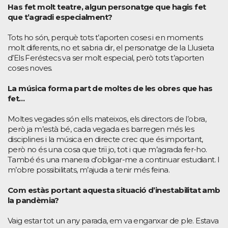
Has fet molt teatre, algun personatge que hagis fet
que t’agradi especialment?
Tots ho són, perquè tots t’aporten coses i en moments
molt diferents, no et sabria dir, el personatge de la Llusieta
d’Els Feréstecs va ser molt especial, però tots t’aporten
coses noves.
La música forma part de moltes de les obres que has
fet…
Moltes vegades són ells mateixos, els directors de l’obra,
però ja m’està bé, cada vegada es barregen més les
disciplines i la música en directe crec que és important,
però no és una cosa que triï jo, tot i que m’agrada fer-ho.
També és una manera d’obligar-me a continuar estudiant. I
m’obre possibilitats, m’ajuda a tenir més feina.
Com estàs portant aquesta situació d’inestabilitat amb
la pandèmia?
Vaig estar tot un any parada, em va enganxar de ple. Estava