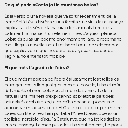
De què parla «Canto jo i la muntanya balla»?
És la versió d’una novel·la que va sortir recentment, de la
Irene Solà, i és la història d’una família que viu a la muntanya
explicada a través de la natura i dels animals, treu pes al
patiment humà, sent un element més d’aquest planeta.
L’obra és quasi un poema enormement llarg, jo recomano
molt llegir la novel·la, nosaltres hem hagut de seleccionar
què explicavem i què no, però és clar, quan acabes de
llegir-la, ho entens tot molt bé.
El que més t’agrada de l’obra?
El que més m’agrada de l’obra és justament les titelles, es
barregen molts llenguatges, com a la novel·la, hi ha el món
dels morts, el món dels vius, el món dels animals, de la
natura i una manera d’explicar-ho, sobretot la part dels
animals és amb titelles, i a mi m’ha encantat poder-me
aproximar en aquest món. El Guillem per exemple, els seus
pares són titellaires i han portat a l’Alfred Casas, que és un
titellaire increïble, d’aquí a Catalunya, que ha fet les titelles,
ens ha ensenyat a manipular-los i ha sigut preciós, he pogut