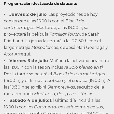
Programación destacada de clausura:
Jueves 2 de julio
: Las proyecciones de hoy
comienzan a las 16:00 h con el
Bloc II de
curtmetratges
. Más tarde, a las 18:00 h, se
proyectará la película
Familiar Touch
, de Sarah
Friedland. La jornada cerrará a las 20:30 h con el
largometraje
Maspalomas
, de José Mari Goenaga y
Aitor Arregui.
Viernes 3 de julio
: Mañana la actividad arranca a
las 11:00 h con la sesión inclusiva
Solo pienso en ti
.
Por la tarde se pasará el
Bloc III de curtmetratges
(16:00 h) y el filme
La babosa y el caracol
(18:00 h). A
las 19:30 h se exhibirá
Siemprevivas
, seguido de la
mesa redonda
Maduresa, desig i resistència
.
Sábado 4 de julio
: El último día iniciará a las
16:00 h con los
Curtmetratges educomunicatius
,
seguido de la cinta
On eres quan hi eres
(18:00 h). El