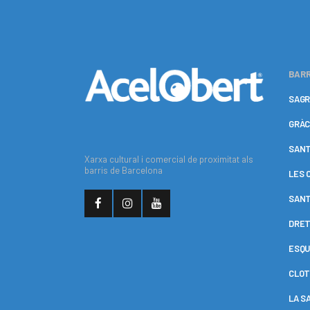
BARR
SAGR
GRÀC
SANT
Xarxa cultural i comercial de proximitat als
barris de Barcelona
LES 
SANT
DRET
ESQU
CLOT
LA S