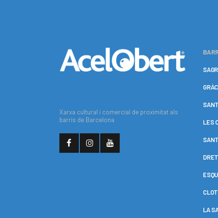
BARR
SAGR
GRÀC
SANT
Xarxa cultural i comercial de proximitat als
barris de Barcelona
LES 
SANT
DRET
ESQU
CLOT
LA S