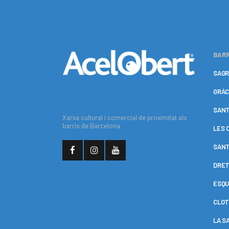
BARR
SAGR
GRÀC
SANT
Xarxa cultural i comercial de proximitat als
barris de Barcelona
LES 
SANT
DRET
ESQU
CLOT
LA S