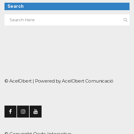
Search
© AcelObert |
Powered by AcelObert Comunicació
© Copyright
Qode Interactive