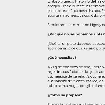
El filósofo griego Platón lo definía
antigua Grecia durante las competi
esta exquisita fruta deshidratada. 
aportan magnesio, calcio, fósforo, yo
Septiembre es el mes de higos y c
¿Por qué no las ponemos juntas
¿Qué tal un plato de verduras espe
acompañado de cuscús, arroz, o q
¿Qué necesitas?
450 g de calabaza pelada, 1 beren
higos frescos, 1 diente de ajo picado
cucharadita de canela, 1/2 cuchara
cucharadita de cilantro molido, 2 cuc
sal, pimienta negra, perejil o cilantro
¿Cómo se prepara?
Trocea la calabaza y la berenjena a 