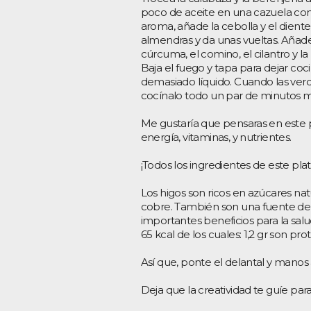
poco de aceite en una cazuela con 
aroma, añade la cebolla y el dient
almendras y da unas vueltas. Añade
cúrcuma, el comino, el cilantro y l
Baja el fuego y tapa para dejar co
demasiado líquido. Cuando las verdu
cocínalo todo un par de minutos m
Me gustaría que pensaras en este 
energía, vitaminas, y nutrientes.
¡Todos los ingredientes de este pla
Los higos son ricos en azúcares natur
cobre. También son una fuente de 
importantes beneficios para la salud
65 kcal de los cuales: 1,2 gr son pro
Así que, ponte el delantal y manos 
Deja que la creatividad te guíe para