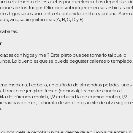
 como el alimento de los atletas por excelencia. Los deportistas de
ciones de los Juegos Olímpicos introdujeron en sus estrictas die
En los higos secos aumenta el contenido en fibra y potasio. Ademá
do, zinc, sodio y vitaminas (A, B, C, D y E).
alabazas.
?
ciadas con higos y miel? Este plato puedes tomarlo tal cual o
uinoa. Lo bueno es que se puede degustar caliente o templado.
jena mediana, 1 cebolla, un puñado de almendras peladas, unos 
, 1 trocito de jengibre fresco (opcional), 1 rama de canela o 1
dita de cúrcuma molida, 1/2 cucharadita de comino molido, 1/2
haradas de miel, 1 chorrito de vino tinto, aceite de oliva virgen e
.
cubos, pela la cebolla y pica el diente de ajo. Pon a calentar un