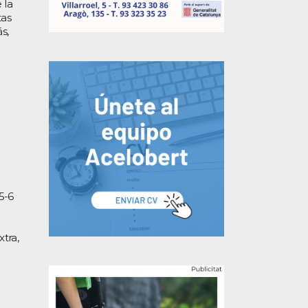
 la
tas
s,
5-6
xtra,