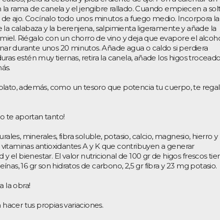
la rama de canela y el jengibre rallado. Cuando empiecen a sol
e de ajo. Cocínalo todo unos minutos a fuego medio. Incorpora la
 la calabaza y la berenjena, salpimienta ligeramente y añade la
a miel. Riégalo con un chorro de vino y deja que evapore el alcoho
cinar durante unos 20 minutos. Añade agua o caldo si perdiera
ras estén muy tiernas, retira la canela, añade los higos troceado
ás.
plato, además, como un tesoro que potencia tu cuerpo, te rega
to te aportan tanto!
ales, minerales, fibra soluble, potasio, calcio, magnesio, hierro y
vitaminas antioxidantes A y K que contribuyen a generar
 y el bienestar. El valor nutricional de 100 gr de higos frescos ti
teínas, 16 gr son hidratos de carbono, 2,5 gr fibra y 23 mg potasio.
a la obra!
 hacer tus propias variaciones.