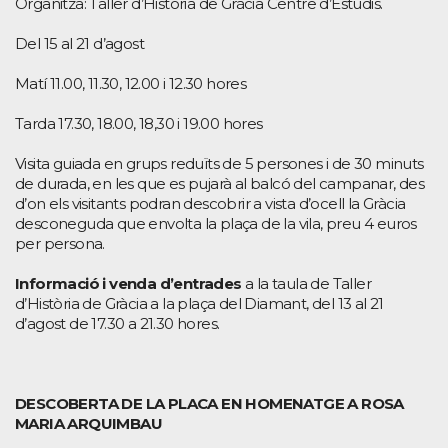
Organitza: Taller d’Història de Gràcia Centre d’Estudis.
Del 15 al 21 d’agost
Matí 11.00, 11.30, 12.00 i 12.30 hores
Tarda 17.30, 18.00, 18,30 i 19.00 hores
Visita guiada en grups reduïts de 5 persones i de 30 minuts
de durada, en les que es pujarà al balcó del campanar, des
d’on els visitants podran descobrir a vista d’ocell la Gràcia
desconeguda que envolta la plaça de la vila, preu 4 euros
per persona.
Informació i venda d’entrades
a la taula de Taller
d’Història de Gràcia a la plaça del Diamant, del 13 al 21
d’agost de 17.30 a 21.30 hores.
DESCOBERTA DE LA PLACA EN HOMENATGE A ROSA
MARIA ARQUIMBAU