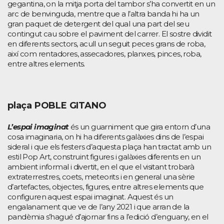
gegantina, on la mitja porta del tambor s’ha convertit en un
arc de benvinguda, mentre que a l’altra banda hi ha un
gran paquet de detergent del qual una part del seu
contingut cau sobre el paviment del carrer. El sostre dividit
en diferents sectors, acull un seguit peces grans de roba,
així com rentadores, assecadores, planxes, pinces, roba,
entre altres elements.
plaça POBLE GITANO
L’espai imaginat
és un guarniment que gira entorn d’una
cosa imaginaria, on hi ha diferents galàxies dins de l’espai
sideral i que els festers d’aquesta plaça han tractat amb un
estil Pop Art, construint figures i galàxies diferents en un
ambient informal i divertit, en el que el visitant trobarà
extraterrestres, coets, meteorits i en general una sèrie
d’artefactes, objectes, figures, entre altres elements que
configuren aquest espai imaginat. Aquest és un
engalanament que ve de l’any 2021 i que arran de la
pandèmia s’hagué d’ajornar fins a l’edició d’enguany, en el