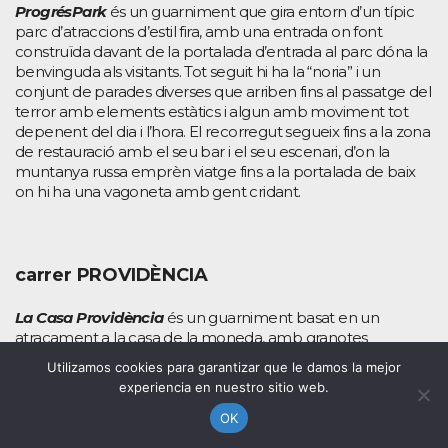
ProgrésPark
és un guarniment que gira entorn d’un típic
parc d’atraccions d’estil fira, amb una entrada on font
construïda davant de la portalada d’entrada al parc dóna la
benvinguda als visitants. Tot seguit hi ha la “noria” i un
conjunt de parades diverses que arriben fins al passatge del
terror amb elements estàtics i algun amb moviment tot
depenent del dia i l’hora. El recorregut segueix fins a la zona
de restauració amb el seu bar i el seu escenari, d’on la
muntanya russa emprèn viatge fins a la portalada de baix
on hi ha una vagoneta amb gent cridant.
carrer PROVIDÈNCIA
La Casa Providència
és un guarniment basat en un
atracament a la casa de la moneda, amb granotes
vermelles i màscares de Dalí, amb lingots d’or i molts diners
Utilizamos cookies para garantizar que le damos la mejor
en una caixa forta. Amb un sostre de color vermell els
experiencia en nuestro sitio web.
festers d’aquest carrer aposten per una història prou
coneguda de la televisió. Un engalanament que el visitant
OK
trobarà els quadres dels protagonistes, armes fetes amb