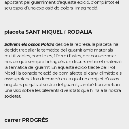
apostant pel guarniment d’aquesta edició, d’omplir tot el
seu espai d’una explosió de colors i imaginació.
placeta SANT MIQUEL i RODALIA
Salvem els ossos Polars
des de la represa, la placeta, ha
decidit treballar la temàtica del guarnit amb materials
reutilitzables, com teles, filferro i fustes, per conscienciar-
nos de què sempre hi hagués un discurs entre el material i
la temàtica del guarnit. En aquesta edició tracte del Pol
Nord i la conscienciació de com afecte el canvi climàtic als
ossos polars. Una decoració en la qual un conjunt d’ossos
singulars penjats al sostre del guarnit, també transmetran
una visió sobre les diferents diversitats que hi ha a la nostra
societat.
carrer PROGRÉS