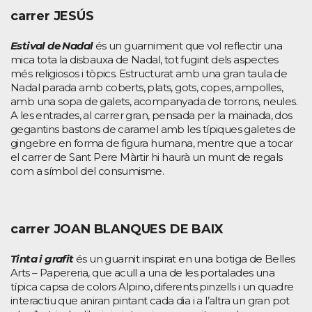
carrer JESÚS
Estival de Nadal
és un guarniment que vol reflectir una
mica tota la disbauxa de Nadal, tot fugint dels aspectes
més religiosos i tòpics. Estructurat amb una gran taula de
Nadal parada amb coberts, plats, gots, copes, ampolles,
amb una sopa de galets, acompanyada de torrons, neules.
A les entrades, al carrer gran, pensada per la mainada, dos
gegantins bastons de caramel amb les típiques galetes de
gingebre en forma de figura humana, mentre que a tocar
el carrer de Sant Pere Màrtir hi haurà un munt de regals
com a símbol del consumisme.
carrer JOAN BLANQUES DE BAIX
Tinta i grafit
és un guarnit inspirat en una botiga de Belles
Arts – Papereria, que acull a una de les portalades una
típica capsa de colors Alpino, diferents pinzells i un quadre
interactiu que aniran pintant cada dia i a l’altra un gran pot