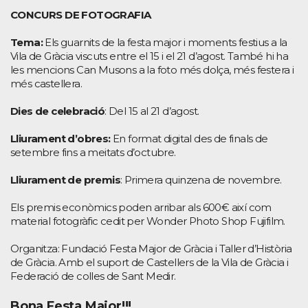
CONCURS DE FOTOGRAFIA
Tema:
Els guarnits de la festa major i moments festius a la
Vila de Gràcia viscuts entre el 15 i el 21 d’agost. També hi ha
les mencions Can Musons a la foto més dolça, més festera i
més castellera.
Dies de celebració
: Del 15 al 21 d’agost.
Lliurament d’obres:
En format digital des de finals de
setembre fins a meitats d’octubre.
Lliurament de premis
: Primera quinzena de novembre.
Els premis econòmics poden arribar als 600€ així com
material fotogràfic cedit per Wonder Photo Shop Fujifilm.
Organitza: Fundació Festa Major de Gràcia i Taller d’Història
de Gràcia. Amb el suport de Castellers de la Vila de Gràcia i
Federació de colles de Sant Medir.
Bona Festa Major!!!