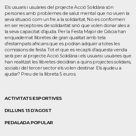
Els usuaris i usuàries del projecte Acció Solidària són
persones amb problemes de salut mental que no viuen la
seva situació com un fre a la solidaritat. No es conformen
en ser receptores de solidaritat sinó que volen donar ales a
la seva capacitat d’ajuda. Per la Festa Major de Gràcia han
enquadernat llibretes de gran qualitat amb tela
d’estampats africans que es podran adquirir a totes les
comissions de festa. Tot el que es recapti d’aquesta venda
serà per al projecte Acció Solidària i els usuaris i usuàries que
han realitzat les llibretes decidiran a quins projectes solidaris,
socials i del tercer sector els volen destinar. Els ajudeu a
ajudar? Preu de la llibreta 5 euros.
ACTIVITATS ESPORTIVES
DILLUNS 15
D’AGOST
PEDALADA POPULAR