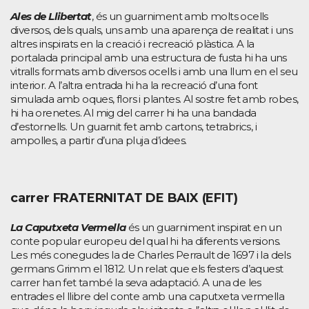
Ales de Llibertat
, és un guarniment amb molts ocells
diversos, dels quals, uns amb una aparença de realitat i uns
altres inspirats en la creació i recreació plàstica. A la
portalada principal amb una estructura de fusta hi ha uns
vitralls formats amb diversos ocells i amb una llum en el seu
interior. A l’altra entrada hi ha la recreació d’una font
simulada amb oques, flors i plantes. Al sostre fet amb robes,
hi ha orenetes. Al mig del carrer hi ha una bandada
d’estornells. Un guarnit fet amb cartons, tetrabrics, i
ampolles, a partir d’una pluja d’idees.
carrer FRATERNITAT DE BAIX (EFIT)
La Caputxeta Vermella
és un guarniment inspirat en un
conte popular europeu del qual hi ha diferents versions.
Les més conegudes la de Charles Perrault de 1697 i la dels
germans Grimm el 1812. Un relat que els festers d’aquest
carrer han fet també la seva adaptació. A una de les
entrades el llibre del conte amb una caputxeta vermella