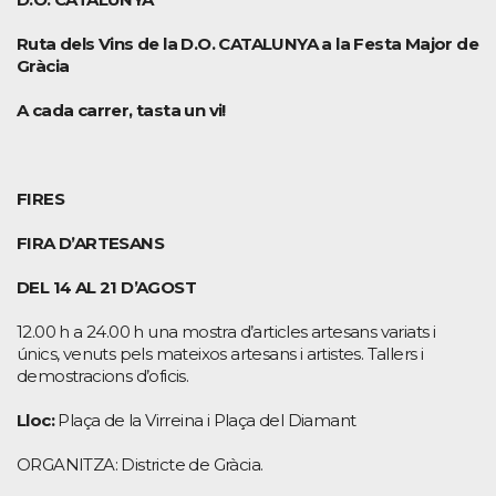
Ruta dels Vins de la D.O. CATALUNYA a la Festa Major de
Gràcia
A cada carrer, tasta un vi!
FIRES
FIRA D’ARTESANS
DEL 14 AL 21 D’AGOST
12.00 h a 24.00 h una mostra d’articles artesans variats i
únics, venuts pels mateixos artesans i artistes. Tallers i
demostracions d’oficis.
Lloc:
Plaça de la Virreina i Plaça del Diamant
ORGANITZA: Districte de Gràcia.