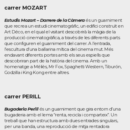
carrer MOZART
Estudis Mozart – Darrere de la Càmera
és un guarniment
que recrea un estudi cinematogràfic, un edifici construït en
Art Déco, en el qual el visitant descobrirà la màgia de la
producció cinematogràfica, a través de les diferents parts
que configuren el guarniment del carrer. A l’entrada,
l’escultura d’una ballarina mítica del cinema mut. Més
endavant diferents portes amb els seus espiells que
descobriran part de la història del cinema. Amb un
homenatge a Méliès, Mr Fox, Spaghetti Western, Tiburón,
Godzilla i King Kong entre altres.
carrer PERILL
Bugaderia Perill
és un guarniment que gira entorn d’una
bugaderia amb el lema “renta, recicla i comparteix”. Un
treball que han estructura amb dues entrades singulars,
per una banda, una reproducció de mitja rentadora