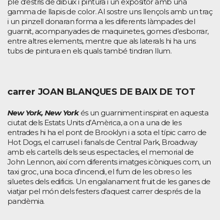
ple d’estris de dibuix i pintura i un expositor amb una
gamma de llapis de color. Al sostre uns llençols amb un traç
i un pinzell donaran forma a les diferents làmpades del
guarnit, acompanyades de maquinetes, gomes d’esborrar,
entre altres elements, mentre que als laterals hi ha uns
tubs de pintura en els quals també tindran llum.
carrer JOAN BLANQUES DE BAIX DE TOT
New York, New York
és un guarniment inspirat en aquesta
ciutat dels Estats Units d’Amèrica, a on a una de les
entrades hi ha el pont de Brooklyn i a sota el típic carro de
Hot Dogs, el carrusel i fanals de Central Park, Broadway
amb els cartells dels seus espectacles, el memorial de
John Lennon, així com diferents imatges icòniques com, un
taxi groc, una boca d’incendi, el fum de les obres o les
siluetes dels edificis. Un engalanament fruit de les ganes de
viatjar pel món dels festers d’aquest carrer després de la
pandèmia.