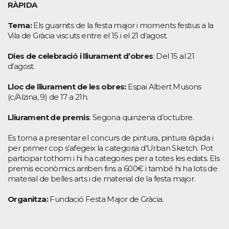
RÀPIDA
Tema:
Els guarnits de la festa major i moments festius a la
Vila de Gràcia viscuts entre el 15 i el 21 d’agost.
Dies de celebració i lliurament d’obres
: Del 15 al 21
d’agost.
Lloc de lliurament de les obres:
Espai Albert Musons
(c/Alzina, 9) de 17 a 21h.
Lliurament de premis
: Segona quinzena d’octubre.
Es torna a presentar el concurs de pintura, pintura ràpida i
per primer cop s’afegeix la categoria d’Urban Sketch. Pot
participar tothom i hi ha categories per a totes les edats. Els
premis econòmics arriben fins a 600€ i també hi ha lots de
material de belles arts i de material de la festa major.
Organitza:
Fundació Festa Major de Gràcia.