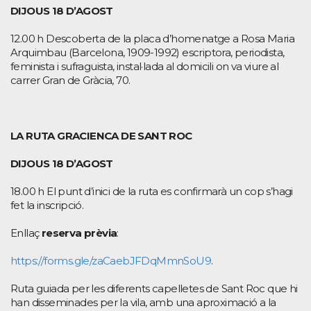
DIJOUS 18 D
’
AGOST
12.00 h Descoberta de la placa d’homenatge a Rosa Maria
Arquimbau (Barcelona, 1909-1992) escriptora, periodista,
feminista i sufraguista, instal·lada al domicili on va viure al
carrer Gran de Gràcia, 70.
LA RUTA GRACIENCA DE SANT ROC
DIJOUS 18 D’AGOST
18.00 h El punt d’inici de la ruta es confirmarà un cop s’hagi
fet la inscripció.
Enllaç
reserva prèvia
:
https://forms.gle/zaCaebJFDqMmnSoU9
.
Ruta guiada per les diferents capelletes de Sant Roc que hi
han disseminades per la vila, amb una aproximació a la