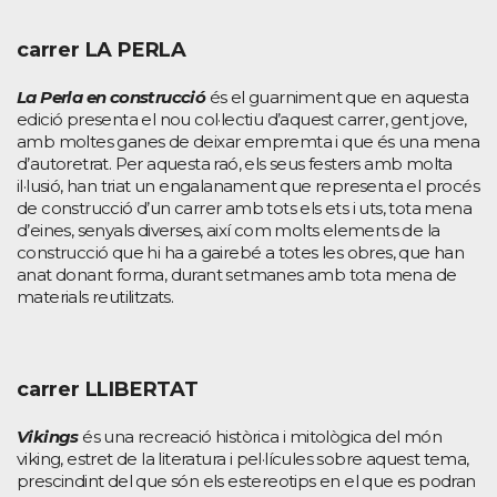
carrer LA PERLA
La Perla en construcció
és el guarniment que en aquesta
edició presenta el nou col·lectiu d’aquest carrer, gent jove,
amb moltes ganes de deixar empremta i que és una mena
d’autoretrat. Per aquesta raó, els seus festers amb molta
il·lusió, han triat un engalanament que representa el procés
de construcció d’un carrer amb tots els ets i uts, tota mena
d’eines, senyals diverses, així com molts elements de la
construcció que hi ha a gairebé a totes les obres, que han
anat donant forma, durant setmanes amb tota mena de
materials reutilitzats.
carrer LLIBERTAT
Vikings
és una recreació històrica i mitològica del món
viking, estret de la literatura i pel·lícules sobre aquest tema,
prescindint del que són els estereotips en el que es podran