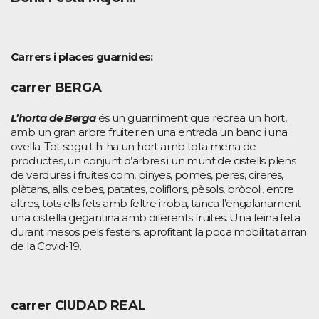
Carrers i places guarnides:
carrer BERGA
L’horta de Berga
és un guarniment que recrea un hort,
amb un gran arbre fruiter en una entrada un banc i una
ovella. Tot seguit hi ha un hort amb tota mena de
productes, un conjunt d’arbres i un munt de cistells plens
de verdures i fruites com, pinyes, pomes, peres, cireres,
plàtans, alls, cebes, patates, coliflors, pèsols, bròcoli, entre
altres, tots ells fets amb feltre i roba, tanca l’engalanament
una cistella gegantina amb diferents fruites. Una feina feta
durant mesos pels festers, aprofitant la poca mobilitat arran
de la Covid-19.
carrer CIUDAD REAL