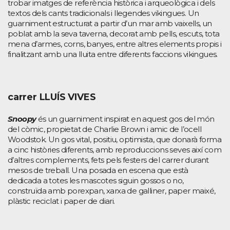
trobar imatges de referència històrica i arqueològica i dels
textos dels cants tradicionals i llegendes vikingues. Un
guarniment estructurat a partir d’un mar amb vaixells, un
poblat amb la seva taverna, decorat amb pells, escuts, tota
mena d’armes, corns, banyes, entre altres elements propis i
finalitzant amb una lluita entre diferents faccions vikingues.
carrer LLUÍS VIVES
Snoopy
és un guarniment inspirat en aquest gos del món
del còmic, propietat de Charlie Brown i amic de l’ocell
Woodstok. Un gos vital, positiu, optimista, que donarà forma
a cinc històries diferents, amb reproduccions seves així com
d’altres complements, fets pels festers del carrer durant
mesos de treball. Una posada en escena que està
dedicada a totes les mascotes siguin gossos o no,
construïda amb porexpan, xarxa de galliner, paper maixé,
plàstic reciclat i paper de diari.