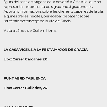
figura del sant, els orígens de la devoció a Gràcia i el que ha
representat i representa pels graciencs i gracienques.
Aportant informacions sobre les diferents capelles de la vila,
algunes d’elles inèdites, per acabar debatent sobre
l’autèntic patronatge de la Vila de Gràcia.
Visita a càrrec de Guillem Roma.
LA CASA VICENS A LA FESTA MAJOR DE GRÀCIA
Lloc: Carrer Carolines 20
PUNT VERD TABUENCA
Lloc: Carrer Guilleries, 24
D.O. CATALUNYA