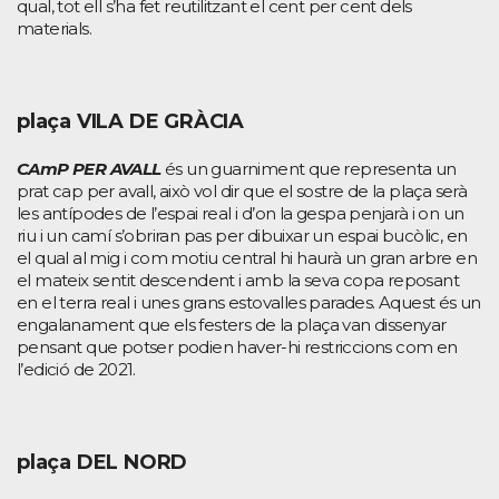
qual, tot ell s’ha fet reutilitzant el cent per cent dels
materials.
plaça VILA DE GRÀCIA
CAmP PER AVALL
és un guarniment que representa un
prat cap per avall, això vol dir que el sostre de la plaça serà
les antípodes de l’espai real i d’on la gespa penjarà i on un
riu i un camí s’obriran pas per dibuixar un espai bucòlic, en
el qual al mig i com motiu central hi haurà un gran arbre en
el mateix sentit descendent i amb la seva copa reposant
en el terra real i unes grans estovalles parades. Aquest és un
engalanament que els festers de la plaça van dissenyar
pensant que potser podien haver-hi restriccions com en
l’edició de 2021.
plaça DEL NORD