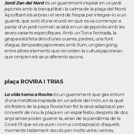
Jardí Zen del Nord
és un guarniment inspirat en un jardí
japonès amb la tranquil·litat i la calma de la plaça del Nord.
Aprofitant els arbres i el verd de l’espai per integrar-lo a un
guarnit, que sortí d’una reunió en què es va començar a
parlar d’un jardí normal i acabà en un de japonès amb les
seves variants específiques. Amb un Tori a l’entrada, la
gespa està feta dins d’unes oueres, pedres, una font
d’aigua, làmpades japoneses amb llum, un gran gong,
entre altres elements que recorden la cultura japonesa i
que omplen els seus diferents racons.
plaça ROVIRA I TRIAS
La vida torna a Rovira
és un guarniment que gira entorn
d’una metàfora inspirada en un arbre del món, en la qual
els festers de la plaça Rovira han fet la seva adaptació per
convertir de nou la plaça en un espai festiu, després de dos
anys sense poder guarnir-la, arran de la pandèmia de la
Covid-19 que es va viure i com a contraposició d’aquells
moments tristament viscuts per molts veïns i veïnes,