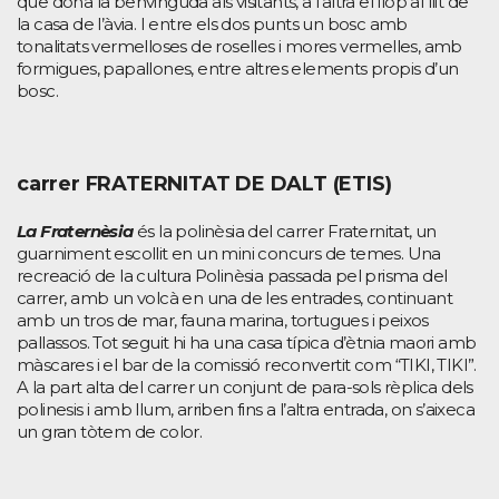
que dóna la benvinguda als visitants, a l’altra el llop al llit de
la casa de l’àvia. I entre els dos punts un bosc amb
tonalitats vermelloses de roselles i mores vermelles, amb
formigues, papallones, entre altres elements propis d’un
bosc.
carrer FRATERNITAT DE DALT (ETIS)
La Fraternèsia
és la polinèsia del carrer Fraternitat, un
guarniment escollit en un mini concurs de temes. Una
recreació de la cultura Polinèsia passada pel prisma del
carrer, amb un volcà en una de les entrades, continuant
amb un tros de mar, fauna marina, tortugues i peixos
pallassos. Tot seguit hi ha una casa típica d’ètnia maori amb
màscares i el bar de la comissió reconvertit com “TIKI, TIKI”.
A la part alta del carrer un conjunt de para-sols rèplica dels
polinesis i amb llum, arriben fins a l’altra entrada, on s’aixeca
un gran tòtem de color.