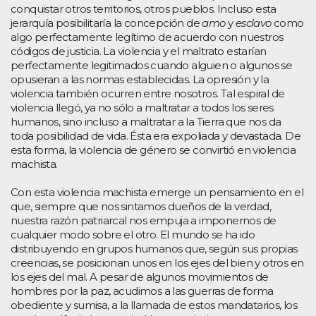
conquistar otros territorios, otros pueblos. Incluso esta
jerarquía posibilitaría la concepción de
amo
y
esclavo
como
algo perfectamente legítimo de acuerdo con nuestros
códigos de justicia. La violencia y el maltrato estarían
perfectamente legitimados cuando alguien o algunos se
opusieran a las normas establecidas. La opresión y la
violencia también ocurren entre nosotros. Tal espiral de
violencia llegó, ya no sólo a maltratar a todos los seres
humanos, sino incluso a maltratar a la Tierra que nos da
toda posibilidad de vida. Ésta era expoliada y devastada. De
esta forma, la violencia de género se convirtió en violencia
machista.
Con esta violencia machista emerge un pensamiento en el
que, siempre que nos sintamos dueños de la verdad,
nuestra razón patriarcal nos empuja a imponernos de
cualquier modo sobre el otro. El mundo se ha ido
distribuyendo en grupos humanos que, según sus propias
creencias, se posicionan unos en los ejes del bien y otros en
los ejes del mal. A pesar de algunos movimientos de
hombres por la paz, acudimos a las guerras de forma
obediente y sumisa, a la llamada de estos mandatarios, los