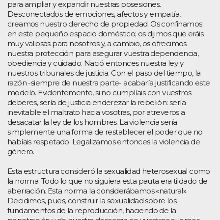
para ampliar y expandir nuestras posesiones.
Desconectados de emociones, afectos y empatía,
creamos nuestro derecho de propiedad. Os confinamos
en este pequeño espacio doméstico; os dijimos que eráis
muy valiosas para nosotros y, a cambio, os ofrecimos
nuestra protección para asegurar vuestra dependencia,
obediencia y cuidado. Nació entonces nuestra ley y
nuestros tribunales de justicia. Con el paso del tiempo, la
razón -siempre de nuestra parte- acabaría justificando este
modelo. Evidentemente, si no cumplíais con vuestros
deberes, sería de justicia enderezar la rebelión: sería
inevitable el maltrato hacia vosotras, por atreveros a
desacatar la ley de los hombres. La violencia sería
simplemente una forma de restablecer el poder que no
habíais respetado. Legalizamos entonces la violencia de
género.
Esta estructura consideró la sexualidad heterosexual como
la norma. Todo lo que no siguiera esta pauta era tildado de
aberración. Esta norma la considerábamos «natural».
Decidimos, pues, construir la sexualidad sobre los
fundamentos de la reproducción, haciendo de la