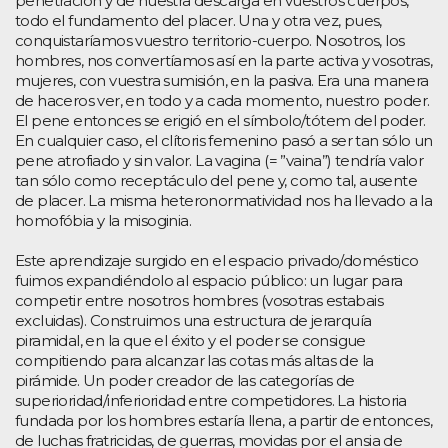
penetración y de nuestra descarga en vuestros cuerpos,
todo el fundamento del placer. Una y otra vez, pues,
conquistaríamos vuestro territorio-cuerpo. Nosotros, los
hombres, nos convertíamos así en la parte activa y vosotras,
mujeres, con vuestra sumisión, en la pasiva. Era una manera
de haceros ver, en todo y a cada momento, nuestro poder.
El pene entonces se erigió en el símbolo/tótem del poder.
En cualquier caso, el clítoris femenino pasó a ser tan sólo un
pene atrofiado y sin valor. La vagina (= ”vaina”) tendría valor
tan sólo como receptáculo del pene y, como tal, ausente
de placer. La misma heteronormatividad nos ha llevado a la
homofóbia y la misoginia.
Este aprendizaje surgido en el espacio privado/doméstico
fuimos expandiéndolo al espacio público: un lugar para
competir entre nosotros hombres (vosotras estabais
excluidas). Construimos una estructura de jerarquía
piramidal, en la que el éxito y el poder se consigue
compitiendo para alcanzar las cotas más altas de la
pirámide. Un poder creador de las categorías de
superioridad/inferioridad entre competidores. La historia
fundada por los hombres estaría llena, a partir de entonces,
de luchas fratricidas, de guerras, movidas por el ansia de