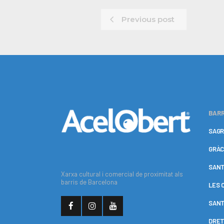
Previous post
BARR
SAGR
GRÀC
SANT
Xarxa cultural i comercial de proximitat als
barris de Barcelona
LES 
SANT
DRET