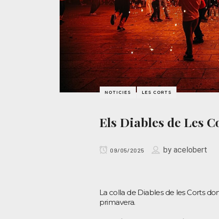
NOTICIES
LES CORTS
Els Diables de Les C
by
acelobert
09/05/2025
La colla de Diables de les Corts do
primavera.