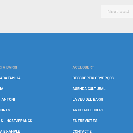
Next post
I A BARRI
ACELOBERT
ADA FAMÍLIA
DESCOBREIX COMERÇOS
IA
AGENDA CULTURAL
 ANTONI
LA VEU DEL BARRI
CORTS
ARXIU ACELOBERT
S – HOSTAFRANCS
ENTREVISTES
A EIXAMPLE
CONTACTE