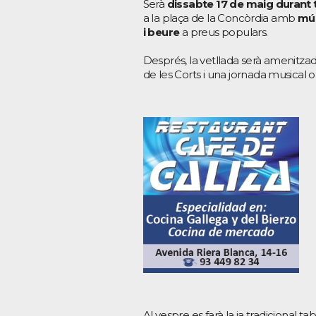
Serà
dissabte 17 de maig durant t
a la plaça de la Concòrdia amb
mús
i beure
a preus populars.
Després, la vetllada serà amenitzad
de les Corts i una jornada musical ob
Al vespre es farà la ja tradicional