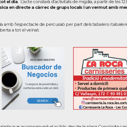
ot el dia
. L’acte constarà d’activitats de migdia, a partir de les 12
ica en directe a càrrec de grups locals i un vermut amb me
a amb l’espectacle de percussió per part dels tabalers i tabaler
erta a tot el veïnat.
 tabalada que acompanyarà el públic des de la plaça Concòrdia cap