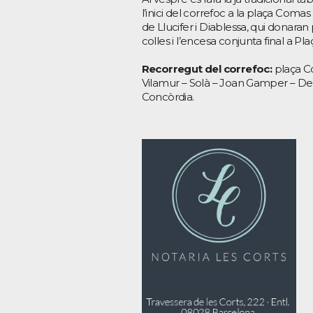
l’inici del correfoc a la plaça Coma
de Llucifer i Diablessa, qui donaran 
colles i l’encesa conjunta final a P
Recorregut del correfoc:
plaça C
Vilamur – Solà – Joan Gamper – Deu 
Concòrdia.