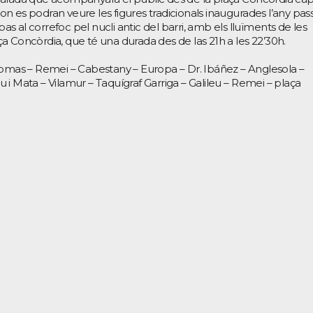
s on es podran veure les figures tradicionals inaugurades l’any pas
pas al correfoc pel nucli antic del barri, amb els lluïments de les
laça Concòrdia, que té una durada des de las 21h a les 22’30h.
omas – Remei – Cabestany – Europa – Dr. Ibáñez – Anglesola –
i Mata – Vilamur – Taquígraf Garriga – Galileu – Remei – plaça