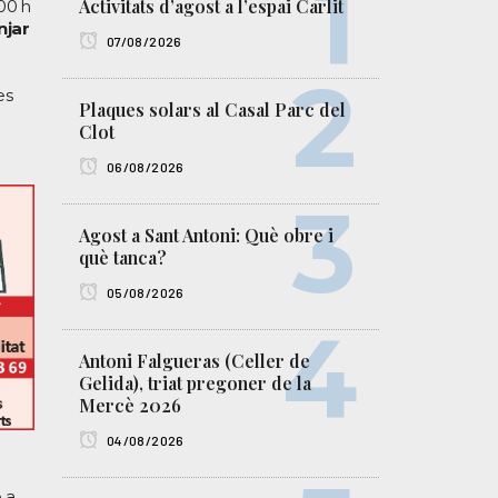
Activitats d’agost a l’espai Carlit
.00 h
njar
07/08/2026
es
Plaques solars al Casal Parc del
Clot
06/08/2026
Agost a Sant Antoni: Què obre i
què tanca?
05/08/2026
Antoni Falgueras (Celler de
Gelida), triat pregoner de la
Mercè 2026
04/08/2026
 a