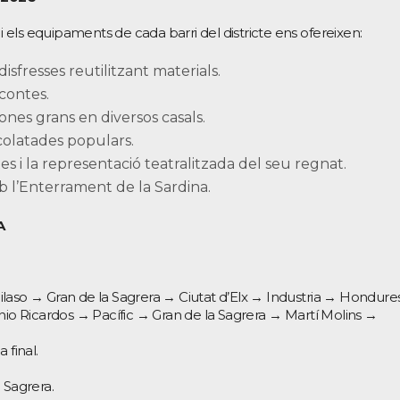
 i els equipaments de cada barri del districte ens ofereixen:
disfresses reutilitzant materials.
acontes.
ones grans en diversos casals.
colatades populars.
es i la representació teatralitzada del seu regnat.
b l’Enterrament de la Sardina.
A
arcilaso → Gran de la Sagrera → Ciutat d’Elx → Industria → Hondur
onio Ricardos → Pacífic → Gran de la Sagrera → Martí Molins →
 final.
 Sagrera.