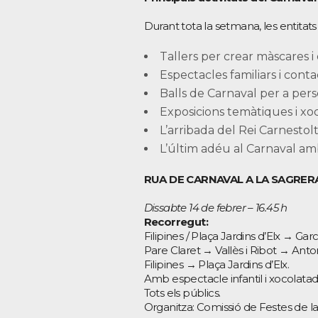
Durant tota la setmana, les entitats
Tallers per crear màscares i 
Espectacles familiars i cont
Balls de Carnaval per a pers
Exposicions temàtiques i xo
L’arribada del Rei Carnestolt
L’últim adéu al Carnaval am
RUA DE CARNAVAL A LA SAGRER
Dissabte 14 de febrer – 16.45 h
Recorregut:
Filipines / Plaça Jardins d’Elx → G
Pare Claret → Vallès i Ribot → Ant
Filipines → Plaça Jardins d’Elx.
Amb espectacle infantil i xocolatada
Tots els públics.
Organitza: Comissió de Festes de la