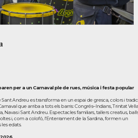
a
paren per a un Carnaval ple de rues, música i festa popular
 de Sant Andreu es transforma en un espai de gresca, colors i tradi
aval que arriba a tots els barris: Congrés–Indians, Trinitat Vella
, Navas i Sant Andreu. Espectacles familiars, tallers creatius, ball
stoltes i, com a colofó, l’Enterrament de la Sardina, formen un
les edats.
l 2026