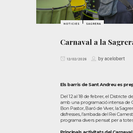
NOTICIES
SAGRERA
Carnaval a la Sagrer
by
acelobert
12/02/2026
Els barris de Sant Andreu es pre
Del 12 al 18 de febrer, el Districte
amb una programació intensa de Carn
Bon Pastor, Baró de Viver, la Sagrera
disfresses, l’arribada del Rei Carne
programa divers pensat per a totes 
Principals activitats del Carnava