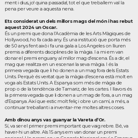
ment i dius, jo! quina passada!, tot el que treballem val la
pena per veure a aquesta nena.
Ets considerat un dels millors mags del món i has rebut
aquest 2024 un Oscar.
És un premi que dona l’Acadèmia de les Arts Màgiques de
Hollywood, ho fa cada any. És una institució que porta més
de 50 anys fent això i fa una gala a Los Angeles on lliuren
premis a diferents disciplines de la màgia. I a mi em van
donar el premi enguany al millor mag d’escena. És a dir, el
mag que realitza en un escenari la seva màgia. I és la
primera vegada que li ho donen a un mag fora dels Estats
Units. Perquè és veritat que la màgia d’escena està molt en
voga als Estats Units. A Espanya som més de màgia de
prop o de la tendència de Tamariz, de les cartes. I llavors és
la primera vegada que li donen a un mag de fora, a un mag
d’Espanya. Així que estic molt feliç i obre un camí, a més, a
continuar treballant i a inventar-me moltes altres coses.
Amb dinou anys vas guanyar la Vareta d’Or.
Sí, va ser el primer premi important que vaig rebre. Bé, va
haver-hi un altre. Als 15 anys em van donar un premi