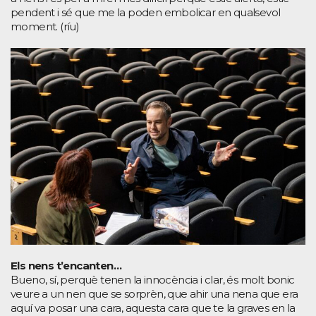
pendent i sé que me la poden embolicar en qualsevol
moment. (ríu)
Els nens t’encanten…
Bueno, sí, perquè tenen la innocència i clar, és molt bonic
veure a un nen que se sorprèn, que ahir una nena que era
aquí va posar una cara, aquesta cara que te la graves en la