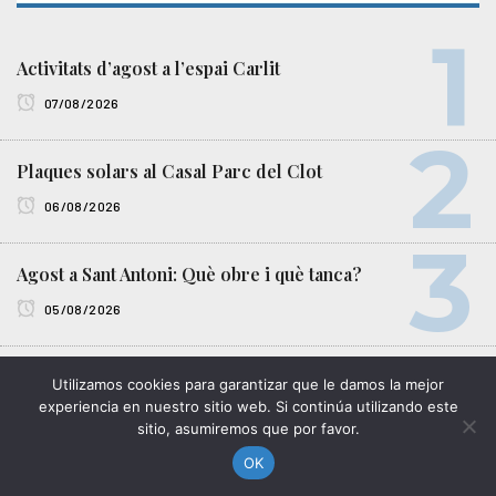
Activitats d’agost a l’espai Carlit
07/08/2026
Plaques solars al Casal Parc del Clot
06/08/2026
Agost a Sant Antoni: Què obre i què tanca?
05/08/2026
Antoni Falgueras (Celler de Gelida), triat pregoner de
Utilizamos cookies para garantizar que le damos la mejor
la Mercè 2026
experiencia en nuestro sitio web. Si continúa utilizando este
sitio, asumiremos que por favor.
04/08/2026
OK