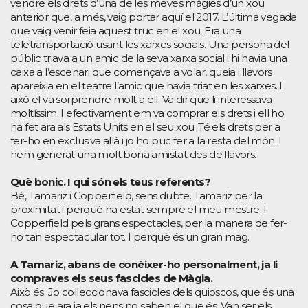
vendre els drets d’una de les meves màgies d’un xou
anterior que, a més, vaig portar aquí el 2017. L’última vegada
que vaig venir feia aquest truc en el xou. Era una
teletransportació usant les xarxes socials. Una persona del
públic triava a un amic de la seva xarxa social i hi havia una
caixa a l’escenari que començava a volar, queia i llavors
apareixia en el teatre l’amic que havia triat en les xarxes. I
això el va sorprendre molt a ell. Va dir que li interessava
moltíssim. I efectivament em va comprar els drets i ell ho
ha fet ara als Estats Units en el seu xou. Té els drets per a
fer-ho en exclusiva allà i jo ho puc fer a la resta del món. I
hem generat una molt bona amistat des de llavors.
Què bonic. I qui són els teus referents?
Bé, Tamariz i Copperfield, sens dubte. Tamariz per la
proximitat i perquè ha estat sempre el meu mestre. I
Copperfield pels grans espectacles, per la manera de fer-
ho tan espectacular tot. I perquè és un gran mag.
A Tamariz, abans de conèixer-ho personalment, ja li
compraves els seus fascicles de Màgia.
Això és. Jo col·leccionava fascicles dels quioscos, que és una
cosa que ara ja els nens no saben el que és. Van ser els