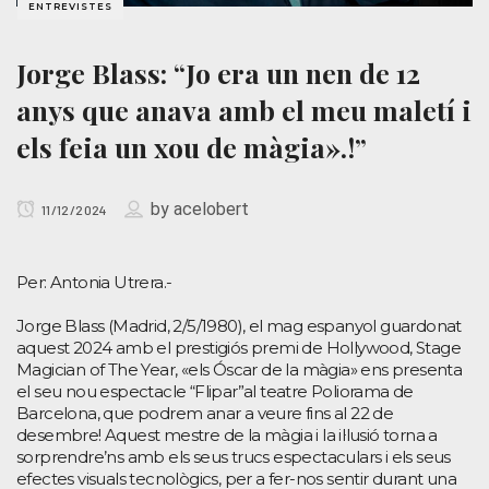
ENTREVISTES
Jorge Blass: “Jo era un nen de 12
anys que anava amb el meu maletí i
els feia un xou de màgia».!”
by
acelobert
11/12/2024
Per: Antonia Utrera.-
Jorge Blass (Madrid, 2/5/1980), el mag espanyol guardonat
aquest 2024 amb el prestigiós premi de Hollywood, Stage
Magician of The Year, «els Óscar de la màgia» ens presenta
el seu nou espectacle “Flipar”al teatre Poliorama de
Barcelona, que podrem anar a veure fins al 22 de
desembre! Aquest mestre de la màgia i la il·lusió torna a
sorprendre’ns amb els seus trucs espectaculars i els seus
efectes visuals tecnològics, per a fer-nos sentir durant una