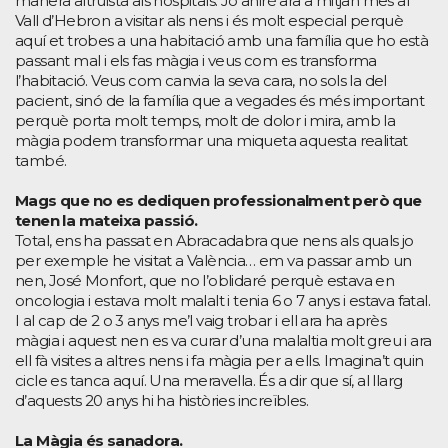
manera altruista als hospitals. Jo aniré ara a mitjan mes al
Vall d’Hebron a visitar als nens i és molt especial perquè
aquí et trobes a una habitació amb una família que ho està
passant mal i els fas màgia i veus com es transforma
l’habitació. Veus com canvia la seva cara, no sols la del
pacient, sinó de la família que a vegades és més important
perquè porta molt temps, molt de dolor i mira, amb la
màgia podem transformar una miqueta aquesta realitat
també.
Mags que no es dediquen professionalment però que
tenen la mateixa passió.
Total, ens ha passat en Abracadabra que nens als quals jo
per exemple he visitat a València… em va passar amb un
nen, José Monfort, que no l’oblidaré perquè estava en
oncologia i estava molt malalt i tenia 6 o 7 anys i estava fatal.
I al cap de 2 o 3 anys me’l vaig trobar i ell ara ha après
màgia i aquest nen es va curar d’una malaltia molt greu i ara
ell fà visites a altres nens i fa màgia per a ells. Imagina’t quin
cicle es tanca aquí. Una meravella. És a dir que sí, al llarg
d’aquests 20 anys hi ha històries increïbles.
La Màgia és sanadora.