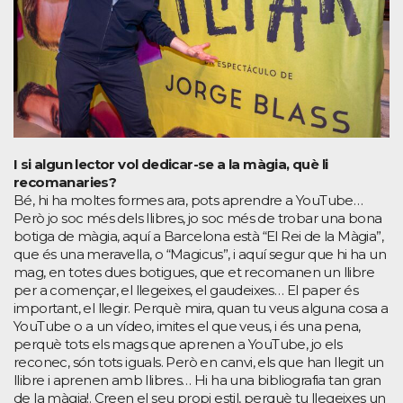
I si algun lector vol dedicar-se a la màgia, què li
recomanaries?
Bé, hi ha moltes formes ara, pots aprendre a YouTube…
Però jo soc més dels llibres, jo soc més de trobar una bona
botiga de màgia, aquí a Barcelona està “El Rei de la Màgia”,
que és una meravella, o “Magicus”, i aquí segur que hi ha un
mag, en totes dues botigues, que et recomanen un llibre
per a començar, el llegeixes, el gaudeixes… El paper és
important, el llegir. Perquè mira, quan tu veus alguna cosa a
YouTube o a un vídeo, imites el que veus, i és una pena,
perquè tots els mags que aprenen a YouTube, jo els
reconec, són tots iguals. Però en canvi, els que han llegit un
llibre i aprenen amb llibres… Hi ha una bibliografia tan gran
de la màgia!. Creen el seu propi estil, perquè tu llegeixes un