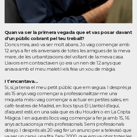
Quan va ser la primera vegada que et vas posar davant
d’un públic cobrant pel teu treball?
Doncs mira, això va ser molt abans. Jo vaig començar amb
12 anys a fer els aniversaris de totes les amigues de la meva
mare, de les urbanitzacions del voltant de la meva casa.
Llavors em contractaven i jo era un nen de 12 anys que
anava amb el meu maletí i els feia un xou de màgia.
I t’encantava…
Sí, sí, ja tenia el meu petit públic que em seguia. I després ja
als 15 anys vaig començar a professionalitzar-me una
miqueta més i vaig començar a actuar en petites sales, en
cafè-teatres de Madrid, en llocs tipus El Llantiol d’aquí,
d’aquest estil, en una sala que es diu Houdini o en La Cripta
Màgica. I en aquests llocs vaig començar a fer ja amb 15, 16
anys actuacions ja més professionals. Semi professionals
diria jo. I després als 20 vaig fer un anunci per a televisió que
va ser un canvi, una fita, l’any 2000, que em va obrir totes les