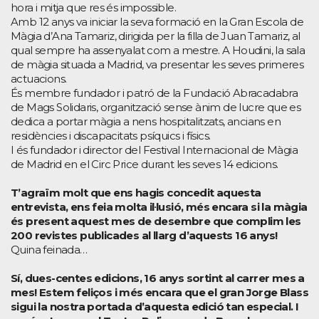
hora i mitja que res és impossible.
Amb 12 anys va iniciar la seva formació en la Gran Escola de
Màgia d’Ana Tamariz, dirigida per la filla de Juan Tamariz, al
qual sempre ha assenyalat com a mestre. A Houdini, la sala
de màgia situada a Madrid, va presentar les seves primeres
actuacions.
És membre fundador i patró de la Fundació Abracadabra
de Mags Solidaris, organització sense ànim de lucre que es
dedica a portar màgia a nens hospitalitzats, ancians en
residències i discapacitats psíquics i físics.
I és fundador i director del Festival Internacional de Màgia
de Madrid en el Circ Price durant les seves 14 edicions.
T’agraïm molt que ens hagis concedit aquesta
entrevista, ens feia molta il·lusió, més encara si la màgia
és present aquest mes de desembre que complim les
200 revistes publicades al llarg d’aquests 16 anys!
Quina feinada…
Sí, dues-centes edicions, 16 anys sortint al carrer mes a
mes! Estem feliços i més encara que el gran Jorge Blass
sigui la nostra portada d’aquesta edició tan especial. I