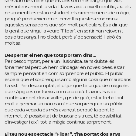
sensació dels nens que els dies són més llargs i que vius
més intensament la vida. Llavors això a nivell científic, ara els
neurocientífics estan estudiant els procediments de màgia,
perquè produeixen en el cervell aquestes emocions i
aquestes sensacions que són molt particulars. És a dir, que
la gent que vingui a veure “Flipar”, en sortir han rejovenit
dos o tres anys. I no d’edat, però sí de sensació. I això és
molt sa.
Despertar el nen que tots portem dins…
Per descomptat, per a un il·lusionista, sens dubte, és
fonamental perquè hem d’indagar en noves idees, estar
sempre pensant en com sorprendre el públic. El públic
espera que el sorprenguis amb alguna cosa que mai abans
ha vist. Per descomptat, el pitjor que té un joc de màgia és
que sàpigues o intueixis com acabarà. Llavors, has de
contínuament donar voltes, girs de guió, estar treballant
molt a generar un nou camí que sorprengui a un públic
que cada vegada és més avançat perquè la gent té
internet, té possibilitat de buscar els trucs, té possibilitat
d’investigar i així i tot la màgia continua sorprenent.
El teu nou espectacle “Flipar”, t’ha portat dos anys