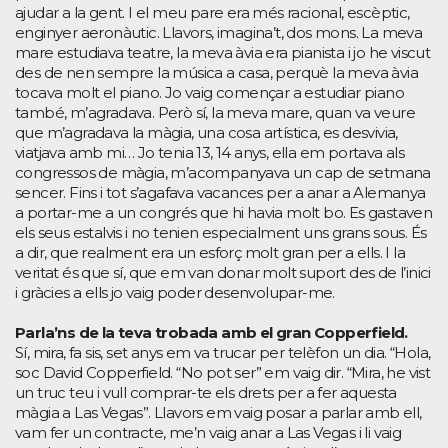
ajudar a la gent. I el meu pare era més racional, escèptic,
enginyer aeronàutic. Llavors, imagina’t, dos mons. La meva
mare estudiava teatre, la meva àvia era pianista i jo he viscut
des de nen sempre la música a casa, perquè la meva àvia
tocava molt el piano. Jo vaig començar a estudiar piano
també, m’agradava. Però sí, la meva mare, quan va veure
que m’agradava la màgia, una cosa artística, es desvivia,
viatjava amb mi… Jo tenia 13, 14 anys, ella em portava als
congressos de màgia, m’acompanyava un cap de setmana
sencer. Fins i tot s’agafava vacances per a anar a Alemanya
a portar-me a un congrés que hi havia molt bo. Es gastaven
els seus estalvis i no tenien especialment uns grans sous. És
a dir, que realment era un esforç molt gran per a ells. I la
veritat és que sí, que em van donar molt suport des de l’inici
i gràcies a ells jo vaig poder desenvolupar-me.
Parla’ns de la teva trobada amb el gran Copperfield.
Sí, mira, fa sis, set anys em va trucar per telèfon un dia. “Hola,
soc David Copperfield. “No pot ser” em vaig dir. “Mira, he vist
un truc teu i vull comprar-te els drets per a fer aquesta
màgia a Las Vegas”. Llavors em vaig posar a parlar amb ell,
vam fer un contracte, me’n vaig anar a Las Vegas i li vaig