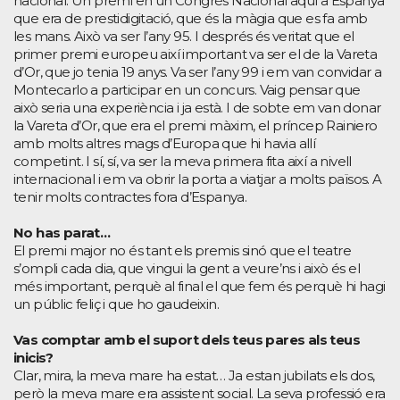
nacional. Un premi en un Congrés Nacional aquí a Espanya
que era de prestidigitació, que és la màgia que es fa amb
les mans. Això va ser l’any 95. I després és veritat que el
primer premi europeu així important va ser el de la Vareta
d’Or, que jo tenia 19 anys. Va ser l’any 99 i em van convidar a
Montecarlo a participar en un concurs. Vaig pensar que
això seria una experiència i ja està. I de sobte em van donar
la Vareta d’Or, que era el premi màxim, el príncep Rainiero
amb molts altres mags d’Europa que hi havia allí
competint. I sí, sí, va ser la meva primera fita així a nivell
internacional i em va obrir la porta a viatjar a molts països. A
tenir molts contractes fora d’Espanya.
No has parat…
El premi major no és tant els premis sinó que el teatre
s’ompli cada dia, que vingui la gent a veure’ns i això és el
més important, perquè al final el que fem és perquè hi hagi
un públic feliç i que ho gaudeixin.
Vas comptar amb el suport dels teus pares als teus
inicis?
Clar, mira, la meva mare ha estat… Ja estan jubilats els dos,
però la meva mare era assistent social. La seva professió era