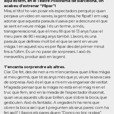
aquí estem, en el Teatre Poliorama de Barcelona, on
acabeu d’estrenar “Flipar”!
Mira, el títol ho van posar els espectadors perquè jo quan
penjava un vídeo en xarxes, la gent deia, he flipat! I em vaig
adonar que aquesta paraula s’usava per a descriure el que
se sent en veure màgia. I és un terme, a més,
transgeneracional, que el meu fill que té 13 anys l’usa i el
meu pare de 80 i escaig anys també. Llavors, és una
paraula que defineix molt bé el que se sent en veure
màgia. I en aquest xou es per flipar des del primer minut
fins a l’últim. És un no parar de sorpreses. I això és
meravellós, produir això en la gent.
T’encanta sorprendre als altres.
Clar. De fet, des de nen a mi m’encantava quan li feia màgia
al meu germà, que té sis anys més que jo, veure la seva cara
de sorpresa. Això és el que a mi em va enganxar de veritat.
M’agrada pensar que la màgia no està en el mag ni en el
truc que fem, sinó en la mirada de l’espectador il·lusionat,
quan veus aquests ulls que brillen, que s’obre la boca, que
gesticulen. Això és fantàstic. A vegades hi ha nens que
obren la boca així i que li pregunten als seus pares: com ha
fet això? I llavors els pares diuen: “Doncs no tinc ni idea”.