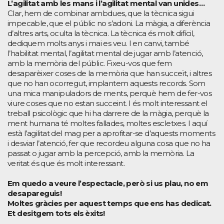
L’agilitat amb les mans i l’agilitat mental van unides…
Clar, hem de combinar ambdues, que la tècnica sigui
impecable, que el públic no s’adoni. La màgia, a diferència
d’altres arts, oculta la tècnica. La tècnica és molt difícil,
dediquem molts anys i mai es veu. I en canvi, també
l’habilitat mental, l’agilitat mental de jugar amb l’atenció,
amb la memòria del públic. Fixeu-vos que fem
desaparèixer coses de la memòria que han succeït, i altres
que no han ocorregut, implantem aquests records. Som
una mica manipuladors de ments, perquè hem de fer-vos
viure coses que no estan succeint. I és molt interessant el
treball psicològic que hi ha darrere de la màgia, perquè la
ment humana té moltes fallades, moltes escletxes. I aquí
està l’agilitat del mag per a aprofitar-se d’aquests moments
i desviar l’atenció, fer que recordeu alguna cosa que no ha
passat o jugar amb la percepció, amb la memòria. La
veritat és que és molt interessant.
Em quedo a veure l’espectacle, però si us plau, no em
desapareguis!
Moltes gràcies per aquest temps que ens has dedicat.
Et desitgem tots els èxits!