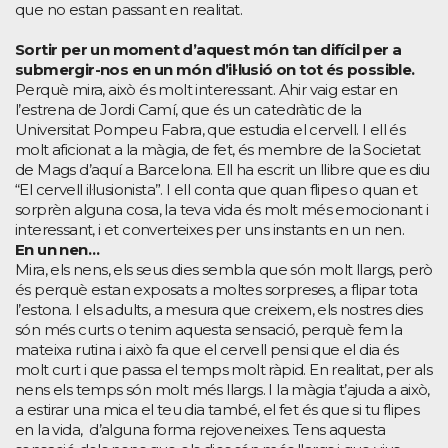
que no estan passant en realitat.
Sortir per un moment d’aquest món tan difícil per a
submergir-nos en un món d’il·lusió on tot és possible.
Perquè mira, això és molt interessant. Ahir vaig estar en
l’estrena de Jordi Camí, que és un catedràtic de la
Universitat Pompeu Fabra, que estudia el cervell. I ell és
molt aficionat a la màgia, de fet, és membre de la Societat
de Mags d’aquí a Barcelona. Ell ha escrit un llibre que es diu
“El cervell il·lusionista”. I ell conta que quan flipes o quan et
sorprèn alguna cosa, la teva vida és molt més emocionant i
interessant, i et converteixes per uns instants en un nen.
En un nen…
Mira, els nens, els seus dies sembla que són molt llargs, però
és perquè estan exposats a moltes sorpreses, a flipar tota
l’estona. I els adults, a mesura que creixem, els nostres dies
són més curts o tenim aquesta sensació, perquè fem la
mateixa rutina i això fa que el cervell pensi que el dia és
molt curt i que passa el temps molt ràpid. En realitat, per als
nens els temps són molt més llargs. I la màgia t’ajuda a això,
a estirar una mica el teu dia també, el fet és que si tu flipes
en la vida, d’alguna forma rejoveneixes. Tens aquesta