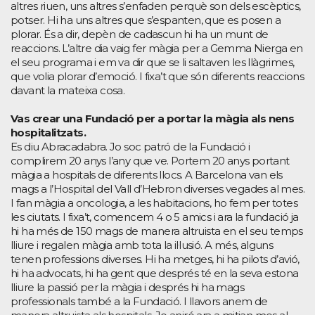
altres riuen, uns altres s’enfaden perquè son dels escèptics,
potser. Hi ha uns altres que s’espanten, que es posen a
plorar. És a dir, depèn de cadascun hi ha un munt de
reaccions. L’altre dia vaig fer màgia per a Gemma Nierga en
el seu programa i em va dir que se li saltaven les llàgrimes,
que volia plorar d’emoció. I fixa’t que són diferents reaccions
davant la mateixa cosa.
Vas crear una Fundació per a portar la màgia als nens
hospitalitzats.
Es diu Abracadabra. Jo soc patró de la Fundació i
complirem 20 anys l’any que ve. Portem 20 anys portant
màgia a hospitals de diferents llocs. A Barcelona van els
mags a l’Hospital del Vall d’Hebron diverses vegades al mes.
I fan màgia a oncologia, a les habitacions, ho fem per totes
les ciutats. I fixa’t, comencem 4 o 5 amics i ara la fundació ja
hi ha més de 150 mags de manera altruista en el seu temps
lliure i regalen màgia amb tota la il·lusió. A més, alguns
tenen professions diverses. Hi ha metges, hi ha pilots d’avió,
hi ha advocats, hi ha gent que després té en la seva estona
lliure la passió per la màgia i després hi ha mags
professionals també a la Fundació. I llavors anem de