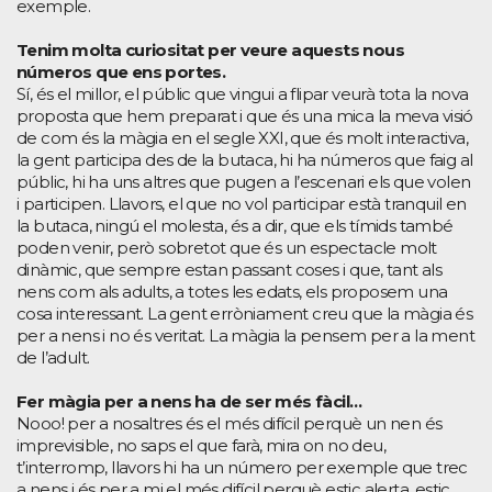
exemple.
Tenim molta curiositat per veure aquests nous
números que ens portes.
Sí, és el millor, el públic que vingui a flipar veurà tota la nova
proposta que hem preparat i que és una mica la meva visió
de com és la màgia en el segle XXI, que és molt interactiva,
la gent participa des de la butaca, hi ha números que faig al
públic, hi ha uns altres que pugen a l’escenari els que volen
i participen. Llavors, el que no vol participar està tranquil en
la butaca, ningú el molesta, és a dir, que els tímids també
poden venir, però sobretot que és un espectacle molt
dinàmic, que sempre estan passant coses i que, tant als
nens com als adults, a totes les edats, els proposem una
cosa interessant. La gent erròniament creu que la màgia és
per a nens i no és veritat. La màgia la pensem per a la ment
de l’adult.
Fer màgia per a nens ha de ser més fàcil…
Nooo! per a nosaltres és el més difícil perquè un nen és
imprevisible, no saps el que farà, mira on no deu,
t’interromp, llavors hi ha un número per exemple que trec
a nens i és per a mi el més difícil perquè estic alerta, estic