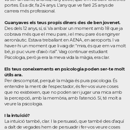
portes. És a dir, fa 24 anys. L’any que ve faré 25 anys de
carrera més professional.
Guanyaves els teus propis diners des de ben jovenet.
Des dels 12 anys, sí, sí. Va arribar un moment amb 18 que ja
cobrava més que el meu pare, i el meu pare és enginyer
aeronàutic. Estava treballant en AENA, en aeroports. I va
haver-hi un moment que li vaig dir: “mira, és que em va molt
bé, jo puc viure d’això i tal”. Vaig continuar estudiant
Psicologia, però ja era la meva vida la màgia, era clar.
Els teus coneixements en psicologia poden ser-te molt
útils ara.
Per descomptat, perquè la màgia és pura psicologia. És
entendre la ment de l’espectador, és fer-vos viure coses
que no existeixen, que no poden ser i jugar una mica amb
la percepció, amb la memòria, amb l’atenció. Sí, té molt a
veure la psicologia.
I la intuïció?
La intuïció també, clar. I la persuasió, que també des d’aquí
a dalt de vegades hem de persuadir i fer-vos veure coses