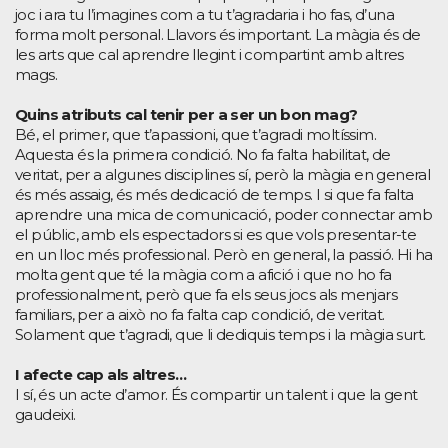
joc i ara tu l’imagines com a tu t’agradaria i ho fas, d’una
forma molt personal. Llavors és important. La màgia és de
les arts que cal aprendre llegint i compartint amb altres
mags.
Quins atributs cal tenir per a ser un bon mag?
Bé, el primer, que t’apassioni, que t’agradi moltíssim.
Aquesta és la primera condició. No fa falta habilitat, de
veritat, per a algunes disciplines sí, però la màgia en general
és més assaig, és més dedicació de temps. I si que fa falta
aprendre una mica de comunicació, poder connectar amb
el públic, amb els espectadors si es que vols presentar-te
en un lloc més professional. Però en general, la passió. Hi ha
molta gent que té la màgia com a afició i que no ho fa
professionalment, però que fa els seus jocs als menjars
familiars, per a això no fa falta cap condició, de veritat.
Solament que t’agradi, que li dediquis temps i la màgia surt.
I afecte cap als altres…
I sí, és un acte d’amor. És compartir un talent i que la gent
gaudeixi.