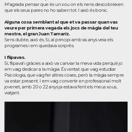
M’agrada pensar que és un xou on els nens descobreixen
que els seus pares no ho saben tot. I això és bonic.
Alguna cosa semblant al que et va passar quan vas
veure per primera vegada els jocs de màgia del teu
mestre, el gran Juan Tamariz.
Sens dubte, això és. Sí, al principi amb sis anys veia els
programes i em quedava sorprès.
I flipaves.
Sí, flipava! i gràcies a això va canviar la meva vida perquè jo
em vaig dedicar a la màgia. És veritat que vaig estudiar
Psicologia, que vaig fer altres coses, però la màgia sempre
va estar present. I em vaig convertir en professional molt
jovenet, amb 20 o 22 anys ja estava fent els meus xous,
viatjant.