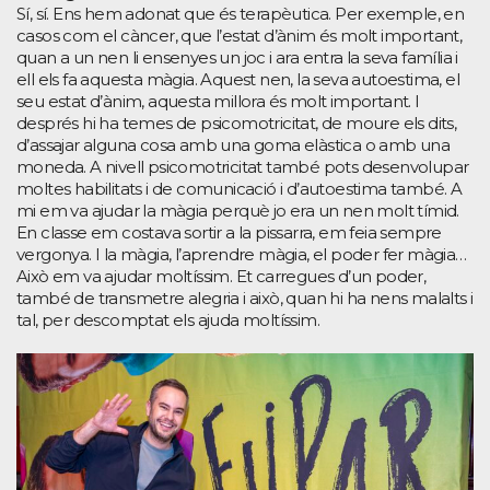
Sí, sí. Ens hem adonat que és terapèutica. Per exemple, en
casos com el càncer, que l’estat d’ànim és molt important,
quan a un nen li ensenyes un joc i ara entra la seva família i
ell els fa aquesta màgia. Aquest nen, la seva autoestima, el
seu estat d’ànim, aquesta millora és molt important. I
després hi ha temes de psicomotricitat, de moure els dits,
d’assajar alguna cosa amb una goma elàstica o amb una
moneda. A nivell psicomotricitat també pots desenvolupar
moltes habilitats i de comunicació i d’autoestima també. A
mi em va ajudar la màgia perquè jo era un nen molt tímid.
En classe em costava sortir a la pissarra, em feia sempre
vergonya. I la màgia, l’aprendre màgia, el poder fer màgia…
Això em va ajudar moltíssim. Et carregues d’un poder,
també de transmetre alegria i això, quan hi ha nens malalts i
tal, per descomptat els ajuda moltíssim.