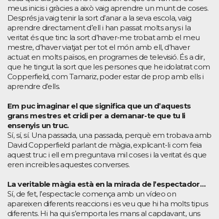
meus inicis i gràcies a això vaig aprendre un munt de coses.
Després ja vaig tenir la sort d’anar a la seva escola, vaig
aprendre directament d’ell i han passat molts anys i la
veritat és que tinc la sort d’haver-me trobat amb el meu
mestre, d’haver viatjat per tot el món amb ell, d’haver
actuat en molts països, en programes de televisió. És a dir,
que he tingut la sort que les persones que he idolatrat com
Copperfield, com Tamariz, poder estar de prop amb ells i
aprendre d’ells.
Em puc imaginar el que significa que un d’aquests
grans mestres et cridi per a demanar-te que tu li
ensenyis un truc.
Sí, sí, sí. Una passada, una passada, perquè em trobava amb
David Copperfield parlant de màgia, explicant-li com feia
aquest truc i ell em preguntava mil coses i la veritat és que
eren increïbles aquestes converses.
La veritable màgia està en la mirada de l’espectador…
Sí, de fet, l’espectacle comença amb un vídeo on
apareixen diferents reaccions i es veu que hi ha molts tipus
diferents. Hi ha qui s’emporta les mans al capdavant, uns