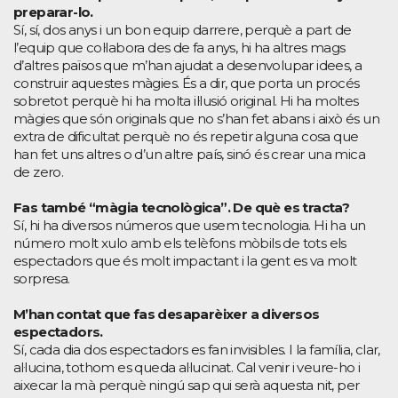
preparar-lo.
Sí, sí, dos anys i un bon equip darrere, perquè a part de
l’equip que col·labora des de fa anys, hi ha altres mags
d’altres països que m’han ajudat a desenvolupar idees, a
construir aquestes màgies. És a dir, que porta un procés
sobretot perquè hi ha molta il·lusió original. Hi ha moltes
màgies que són originals que no s’han fet abans i això és un
extra de dificultat perquè no és repetir alguna cosa que
han fet uns altres o d’un altre país, sinó és crear una mica
de zero.
Fas també “màgia tecnològica”. De què es tracta?
Sí, hi ha diversos números que usem tecnologia. Hi ha un
número molt xulo amb els telèfons mòbils de tots els
espectadors que és molt impactant i la gent es va molt
sorpresa.
M’han contat que fas desaparèixer a diversos
espectadors.
Sí, cada dia dos espectadors es fan invisibles. I la família, clar,
al·lucina, tothom es queda al·lucinat. Cal venir i veure-ho i
aixecar la mà perquè ningú sap qui serà aquesta nit, per