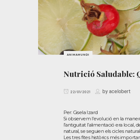
ANIMAMUNDI
Nutrició Saludable: 
by
acelobert
22/01/2021
Per: Gisela Izard
Si observem l’evolució en la manera
l’antiguitat l’alimentació era local
natural, se seguien els cicles natural
Les tres fites històrics més import