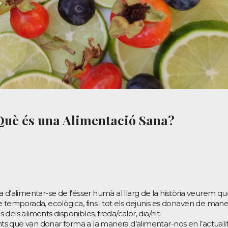
Què és una Alimentació Sana?
 d’alimentar-se de l’ésser humà al llarg de la història veurem q
, de temporada, ecològica, fins i tot els dejunis es donaven de man
s dels aliments disponibles, freda/calor, dia/nit.
ants que van donar forma a la manera d’alimentar-nos en l’actuali