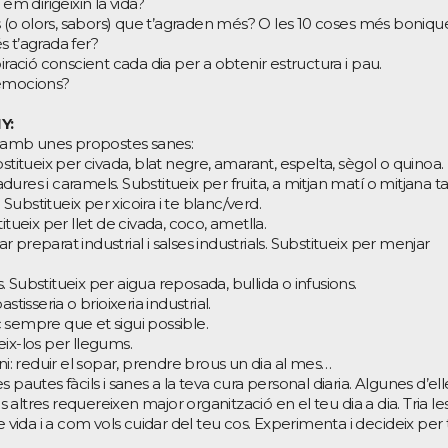
em dirigeixin la vida?
es (o olors, sabors) que t’agraden més? O les 10 coses més boniqu
 t’agrada fer?
iració conscient cada dia per a obtenir estructura i pau.
 emocions?
Y:
ts amb unes propostes sanes:
Substitueix per civada, blat negre, amarant, espelta, sègol o quinoa.
nadures i caramels. Substitueix per fruita, a mitjan matí o mitjana ta
 Substitueix per xicoira i te blanc/verd.
stitueix per llet de civada, coco, ametlla.
ar preparat industrial i salses industrials. Substitueix per menjar
ls. Substitueix per aigua reposada, bullida o infusions.
pastisseria o brioixeria industrial.
 sempre que et sigui possible.
ueix-los per llegums.
ni: reduir el sopar, prendre brous un dia al mes…
 pautes fàcils i sanes a la teva cura personal diaria. Algunes d’ell
altres requereixen major organització en el teu dia a dia. Tria le
e vida i a com vols cuidar del teu cos. Experimenta i decideix per 