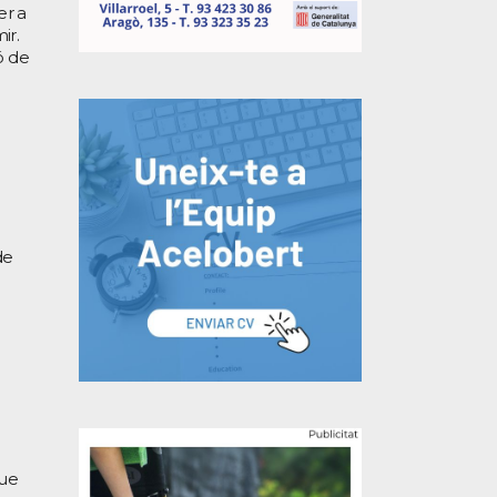
er a
ir.
ó de
de
que