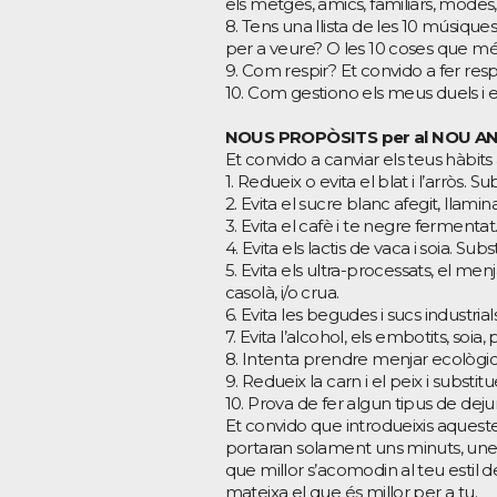
els metges, amics, familiars, modes, 
8. Tens una llista de les 10 músiqu
per a veure? O les 10 coses que més
9. Com respir? Et convido a fer resp
10. Com gestiono els meus duels i
NOUS PROPÒSITS per al NOU AN
Et convido a canviar els teus hàbi
1. Redueix o evita el blat i l’arròs. 
2. Evita el sucre blanc afegit, llami
3. Evita el cafè i te negre fermentat.
4. Evita els lactis de vaca i soia. Sub
5. Evita els ultra-processats, el menj
casolà, i/o crua.
6. Evita les begudes i sucs industria
7. Evita l’alcohol, els embotits, soia, 
8. Intenta prendre menjar ecològic
9. Redueix la carn i el peix i substit
10. Prova de fer algun tipus de deju
Et convido que introdueixis aquestes
portaran solament uns minuts, unes 
que millor s’acomodin al teu estil d
mateixa el que és millor per a tu.