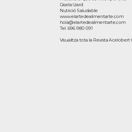
Gisela Izard
Nutrició Saludable
www.elartedealimentarte.com
hola@elartedealimentarte.com
Tel. 696 980 091
Visualitza tota la Revista Acelobert