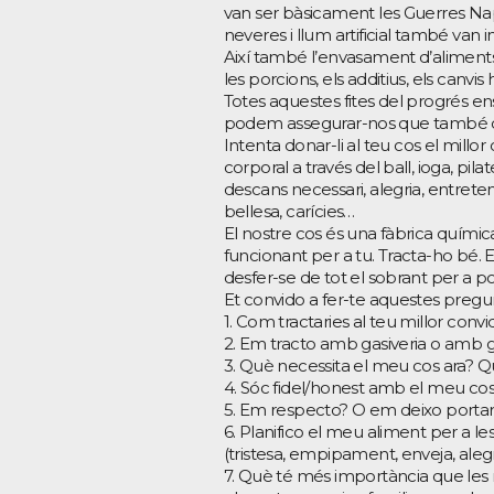
van ser bàsicament les Guerres Napo
neveres i llum artificial també van
Així també l’envasament d’aliments e
les porcions, els additius, els canvis 
Totes aquestes fites del progrés e
podem assegurar-nos que també d
Intenta donar-li al teu cos el mil
corporal a través del ball, ioga, pi
descans necessari, alegria, entrete
bellesa, carícies…
El nostre cos és una fàbrica quími
funcionant per a tu. Tracta-ho bé. 
desfer-se de tot el sobrant per a po
Et convido a fer-te aquestes pregu
1. Com tractaries al teu millor convi
2. Em tracto amb gasiveria o amb 
3. Què necessita el meu cos ara? Q
4. Sóc fidel/honest amb el meu co
5. Em respecto? O em deixo portar 
6. Planifico el meu aliment per a le
(tristesa, empipament, enveja, aleg
7. Què té més importància que les