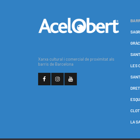
BARR
SAGR
GRÀC
SANT
Xarxa cultural i comercial de proximitat als
barris de Barcelona
LES 
SANT
DRET
ESQU
CLOT
LA S