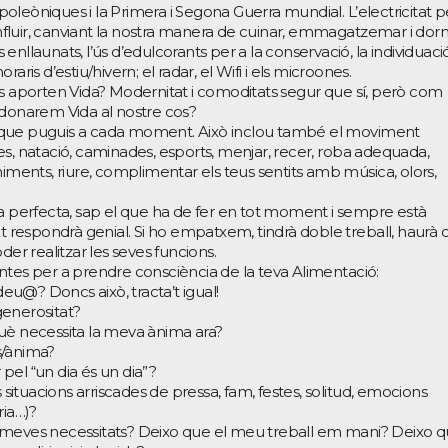
leòniques i la Primera i Segona Guerra mundial. L’electricitat p
 influir, canviant la nostra manera de cuinar, emmagatzemar i dorm
nllaunats, l’ús d’edulcorants per a la conservació, la individuaci
horaris d’estiu/hivern; el radar, el Wifi i els microones.
ns aporten Vida? Modernitat i comoditats segur que sí, però com
onarem Vida al nostre cos?
lor que puguis a cada moment. Això inclou també el moviment
lates, natació, caminades, esports, menjar, recer, roba adequada,
niments, riure, complimentar els teus sentits amb música, olors,
ca perfecta, sap el que ha de fer en tot moment i sempre està
Et respondrà genial. Si ho empatxem, tindrà doble treball, haurà 
der realitzar les seves funcions.
ntes per a prendre consciència de la teva Alimentació:
deu@? Doncs això, tracta’t igual!
generositat?
uè necessita la meva ànima ara?
s/ànima?
pel “un dia és un dia”?
s situacions arriscades de pressa, fam, festes, solitud, emocions
ria…)?
 meves necessitats? Deixo que el meu treball em mani? Deixo 