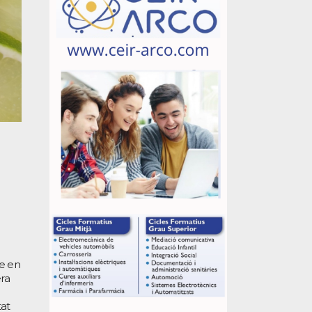
ue en
era
tat